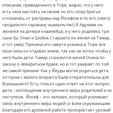
описания, приведенного в Торе, видно, что у него
есть сила настоять на своем: по его слову братья
отказались от расправы над Йосефом и по его совету
продали его каравану ишмаэльтян.) В Адуламе он
женился на дочери кнаанейца, и у него родились три
сына Эр, Онан и Шейла. Старшего он женил на Тамар,
и тот умер. Причина его смерти указана в Торе: все
свои силы он отдавал земле, так как не хотел, чтобы у
него были дети. Тамар становится женой Онана по
закону о левиратном браке, но и тот умирает по той
же самой причине. Как у Йеуды могли родиться дети,
которые с малого возраста были отвратительны для
Всевышнего? Есть только один ответ на этот вопрос:
дети – воплощение внутреннего мира родителей и их
поступков. Йосеф – это человек, который усиливает
связь внутреннего мира людей со всем окружающим.
Благодаря его духовной работе произрастает урожай