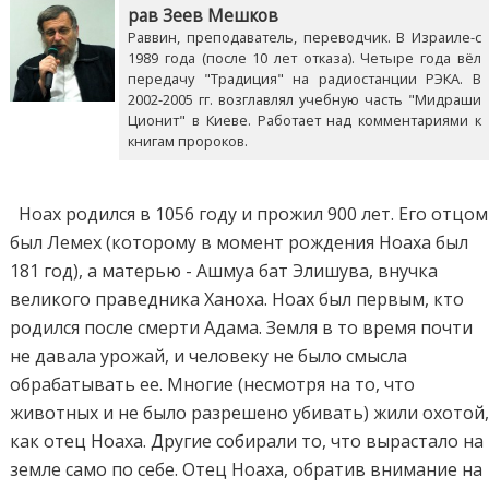
рав Зеев Мешков
Раввин, преподаватель, переводчик. В Израиле-с
1989 года (после 10 лет отказа). Четыре года вёл
передачу "Традиция" на радиостанции РЭКА. В
2002-2005 гг. возглавлял учебную часть "Мидраши
Ционит" в Киеве. Работает над комментариями к
книгам пророков.
Ноах родился в 1056 году и прожил 900 лет. Его отцом
был Лемех (которому в момент рождения Ноаха был
181 год), а матерью - Ашмуа бат Элишува, внучка
великого праведника Ханоха. Ноах был первым, кто
родился после смерти Адама. Земля в то время почти
не давала урожай, и человеку не было смысла
обрабатывать ее. Многие (несмотря на то, что
животных и не было разрешено убивать) жили охотой
как отец Ноаха. Другие собирали то, что вырастало на
земле само по себе. Отец Ноаха, обратив внимание на