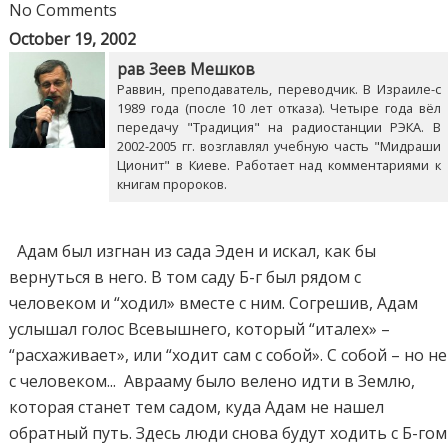
No Comments
October 19, 2002
рав Зеев Мешков
Раввин, преподаватель, переводчик. В Израиле-с
1989 года (после 10 лет отказа). Четыре года вёл
передачу "Традиция" на радиостанции РЭКА. В
2002-2005 гг. возглавлял учебную часть "Мидраши
Ционит" в Киеве. Работает над комментариями к
книгам пророков.
Адам был изгнан из сада Эден и искал, как бы
вернуться в него. В том саду Б-г был рядом с
человеком и “ходил» вместе с ним. Согрешив, Адам
услышал голос Всевышнего, который “италех» –
“расхаживает», или “ходит сам с собой». С собой – но не
с человеком... Аврааму было велено идти в Землю,
которая станет тем садом, куда Адам не нашел
обратный путь. Здесь люди снова будут ходить с Б-гом