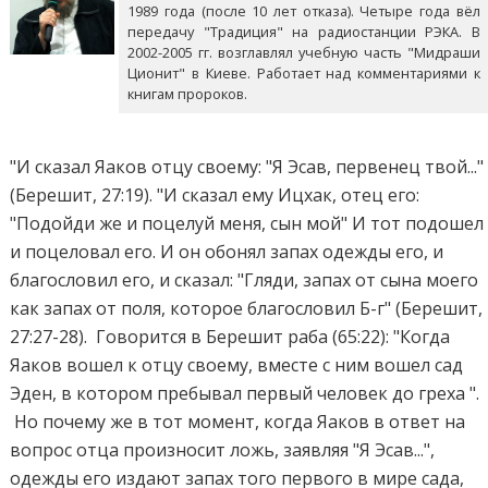
1989 года (после 10 лет отказа). Четыре года вёл
передачу "Традиция" на радиостанции РЭКА. В
2002-2005 гг. возглавлял учебную часть "Мидраши
Ционит" в Киеве. Работает над комментариями к
книгам пророков.
"И сказал Яаков отцу своему: "Я Эсав, первенец твой..."
(Берешит, 27:19). "И сказал ему Ицхак, отец его:
"Подойди же и поцелуй меня, сын мой" И тот подошел
и поцеловал его. И он обонял запах одежды его, и
благословил его, и сказал: "Гляди, запах от сына моего
как запах от поля, которое благословил Б-г" (Берешит,
27:27-28). Говорится в Берешит раба (65:22): "Когда
Яаков вошел к отцу своему, вместе с ним вошел сад
Эден, в котором пребывал первый человек до греха ".
Но почему же в тот момент, когда Яаков в ответ на
вопрос отца произносит ложь, заявляя "Я Эсав...",
одежды его издают запах того первого в мире сада,