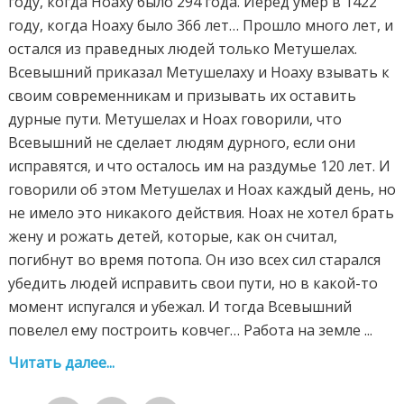
году, когда Ноаху было 294 года. Йеред умер в 1422
году, когда Ноаху было 366 лет… Прошло много лет, и
остался из праведных людей только Метушелах.
Всевышний приказал Метушелаху и Ноаху взывать к
своим современникам и призывать их оставить
дурные пути. Метушелах и Ноах говорили, что
Всевышний не сделает людям дурного, если они
исправятся, и что осталось им на раздумье 120 лет. И
говорили об этом Метушелах и Ноах каждый день, но
не имело это никакого действия. Ноах не хотел брать
жену и рожать детей, которые, как он считал,
погибнут во время потопа. Он изо всех сил старался
убедить людей исправить свои пути, но в какой-то
момент испугался и убежал. И тогда Всевышний
повелел ему построить ковчег… Работа на земле ...
Читать далее...