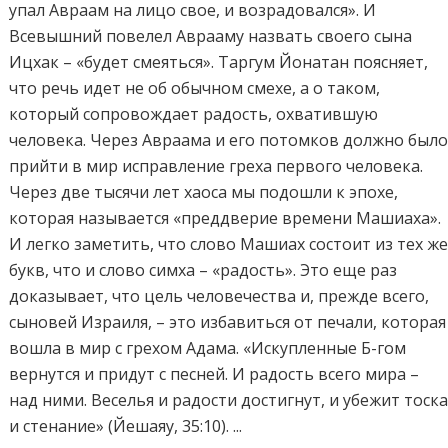
упал Авраам на лицо свое, и возрадовался». И
Всевышний повелел Аврааму назвать своего сына
Ицхак – «будет смеяться». Таргум Йонатан поясняет,
что речь идет не об обычном смехе, а о таком,
который сопровождает радость, охватившую
человека. Через Авраама и его потомков должно был
прийти в мир исправление греха первого человека.
Через две тысячи лет хаоса мы подошли к эпохе,
которая называется «преддверие времени Машиаха».
И легко заметить, что слово Машиах состоит из тех ж
букв, что и слово симха – «радость». Это еще раз
доказывает, что цель человечества и, прежде всего,
сыновей Израиля, – это избавиться от печали, которая
вошла в мир с грехом Адама. «Искупленные Б-гом
вернутся и придут с песней. И радость всего мира –
над ними. Веселья и радости достигнут, и убежит тоск
и стенание» (Йешаяу, 35:10). ...