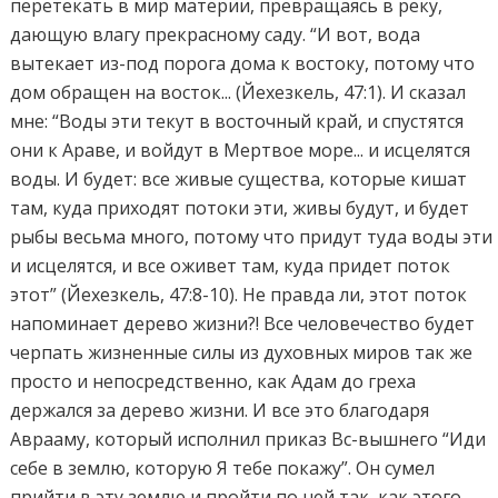
перетекать в мир материи, превращаясь в реку,
дающую влагу прекрасному саду. “И вот, вода
вытекает из-под порога дома к востоку, потому что
дом обращен на восток... (Йехезкель, 47:1). И сказал
мне: “Воды эти текут в восточный край, и спустятся
они к Араве, и войдут в Мертвое море... и исцелятся
воды. И будет: все живые существа, которые кишат
там, куда приходят потоки эти, живы будут, и будет
рыбы весьма много, потому что придут туда воды эти
и исцелятся, и все оживет там, куда придет поток
этот” (Йехезкель, 47:8-10). Не правда ли, этот поток
напоминает дерево жизни?! Все человечество будет
черпать жизненные силы из духовных миров так же
просто и непосредственно, как Адам до греха
держался за дерево жизни. И все это благодаря
Аврааму, который исполнил приказ Вс-вышнего “Иди
себе в землю, которую Я тебе покажу”. Он сумел
прийти в эту землю и пройти по ней так, как этого