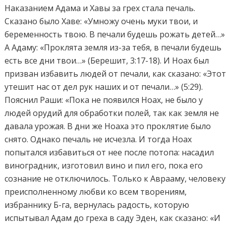
Наказанием Адама и Хавы за грех стала печаль.
Сказано было Хаве: «Умножу очень муки твои, и
беременность твою. В печали будешь рожать детей…»
А Адаму: «Проклята земля из-за тебя, в печали будешь
есть все дни твои…» (Берешит, 3:17-18). И Ноах был
призван избавить людей от печали, как сказано: «Это
утешит нас от дел рук наших и от печали…» (5:29).
Пояснил Раши: «Пока не появился Ноах, не было у
людей орудий для обработки полей, так как земля не
давала урожая. В дни же Ноаха это проклятие было
снято. Однако печаль не исчезла. И тогда Ноах
попытался избавиться от нее после потопа: насадил
виноградник, изготовил вино и пил его, пока его
сознание не отключилось. Только к Аврааму, человеку
преисполненному любви ко всем творениям,
избраннику Б-га, вернулась радость, которую
испытывал Адам до греха в саду Эден, как сказано: «И