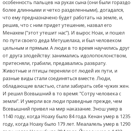
особенность пальцев на руках сына (они были гораздо
более длинными и четко разделенными), догадался,
что ему предназначено будет работать на земле, и,
решив, что с ним придет утешение, назвал его
Менахем ("этот утешит нас"). И вырос Ноах, и пошел
по пути своего деда Метушелаха, и был человеком
цельным и прямым. А люди в то время научились друг
от друга злодейству: занимались идолопоклонством,
притесняли, грабили, предавались разврату.
Животные и птицы переняли от людей их пути, и
разные виды стали соединяться вместе. Люди,
обладающие властью, стали забирать себе чужих жен.
И решил Всевышний в то время: "Сотру человека с
земли". И умерли все люди праведные прежде, чем
Всевышний привел на мир наказание. Энош умер в
1140 году, когда Ноаху было 84 года. Кенан умер в 1235
году, когда Ноаху было 179 лет. Меалалель умер в 1290