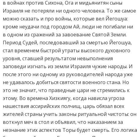
в войнах против Сихона, Ога и мидьянитян сыны
Израиля не потеряли ни одного человека. То же самое
можно сказать и про войны, которые вел Йегошуа:
кроме неудачи под городом Ай, люди не погибали ни
в одном из сражений за завоевание Святой Земли.
Период Судей, последовавший за смертью Йегошуа,
стал временем быстрой утраты высокого духовного
уровня, ставшей результатом невыполнения
заповеди изгнать из земли Израиля чужие народы. И
после этого ни одному из руководителей народа уже
не удавалось добиться святости военного стана. Но
это не значит, что праведные цари не стремились к
этому. Во времена Хизкиягу, когда нависла угроза
нашествия ассирийских полчищ, царь обязал всех
жителей страны учить законы ритуальной чистоты: он
воткнул меч в стол и объявил, что наказанием за
незнание этих аспектов Торы будет смерть. Его логик