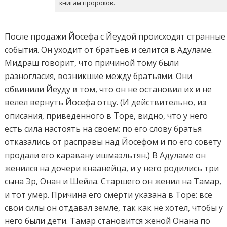
книгам пророков.
После продажи Йосефа с Йеудой происходят странные
события. Он уходит от братьев и селится в Адуламе.
Мидраш говорит, что причиной тому были
разногласия, возникшие между братьями. Они
обвинили Йеуду в том, что он не остановил их и не
велел вернуть Йосефа отцу. (И действительно, из
описания, приведенного в Торе, видно, что у него
есть сила настоять на своем: по его слову братья
отказались от расправы над Йосефом и по его совету
продали его каравану ишмаэльтян.) В Адуламе он
женился на дочери кнаанейца, и у него родились три
сына Эр, Онан и Шейла. Старшего он женил на Тамар,
и тот умер. Причина его смерти указана в Торе: все
свои силы он отдавал земле, так как не хотел, чтобы у
него были дети. Тамар становится женой Онана по