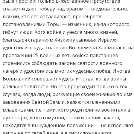
была простой: только Б-жественное Присутствие
спасает и дает победу над врагом — следовательно,
всякий, кто его отталкивает, пренебрегая
постановлениями Торы, — изменник, из-за которого
гибнут люди. Хотя война и унесла много жизней,
благодаря стараниям Хизкиягу сыновья Израиля
удостоились чуда спасения. Во времена Хашмонаев, на
протяжении 25 военных лет, войска повстанцев
стремились соблюдать законы святости военного
лагеря и удостоились многих чудесных побед. Иногда
Всевышний совершает чудеса и тогда, когда воины
далеки от святости. Но это происходит только в тех
случаях, когда люди, рискующие своей жизнью во имя
завоевания Святой Земли, являются плененными
младенцами, т.е. теми, кого родители не воспитали в
духе Торы, и поэтому они, с точки зрения закона,
находятся в вынужденном положении — не исполняют
закон не по своей вине, а в силу сложившихся