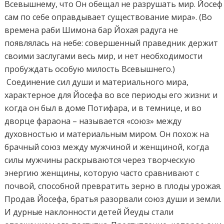
Всевышнему, что Он обещал не разрушать мир. Йосеф
сам по себе оправдывает существование мира». (Во
времена раби Шимона бар Йохая радуга не
появлялась на небе: совершенный праведник держит
своими заслугами весь мир, и нет необходимости
пробуждать особую милость Всевышнего.)
Соединение сил души и материального мира,
характерное для Йосефа во все периоды его жизни: и
когда он был в доме Потифара, и в темнице, и во
дворце фараона – называется «союз» между
духовностью и материальным миром. Он похож на
брачный союз между мужчиной и женщиной, когда
силы мужчины раскрываются через творческую
энергию женщины, которую часто сравнивают с
почвой, способной превратить зерно в плоды урожая.
Продав Йосефа, братья разорвали союз души и земли.
И дурные наклонности детей Йеуды стали