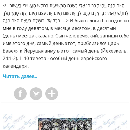
<!--הַיּוֹם הַזֶּה וַיְהִי דְבַר ה' אֵלַי בַּשָּׁנָה הַתְּשִׁיעִית בַּחֹדֶשׁ הָעֲשִׂירִי בֶּעָשׂוֹר
לַחֹדֶשׁ לֵאמֹר: בֶּן אָדָם כְּתָב לְךָ אֶת שֵׁם הַיּוֹם אֶת עֶצֶם הַיּוֹם הַזֶּה סָמַךְ מֶלֶךְ
בָּבֶל אֶל יְרוּשָׁלִַם בְּעֶצֶם הַיּוֹם הַזֶּה: --> И было слово Г-сподне ко
мне в году девятом, в месяце десятом, в десятый
(день) месяца сказано: Сын человеческий, запиши себе
имя этого дня, самый день этот; приблизился царь
Бавеля к Йерушалаиму в этот самый день (Йехезкель,
24:1-2). 1. 10 тевета - особый день еврейского
календаря ...
Читать далее...