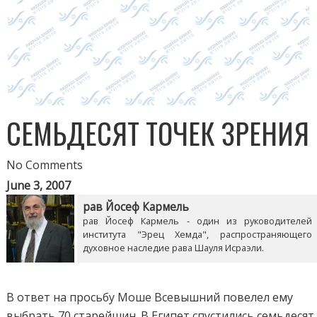
СЕМЬДЕСЯТ ТОЧЕК ЗРЕНИЯ
No Comments
June 3, 2007
рав Йосеф Кармель
рав Йосеф Кармель - один из руководителей
института "Эрец Хемда", распространяющего
духовное наследие рава Шауля Исраэли.
В ответ на просьбу Моше Всевышний повелел ему
выбрать 70 старейшин. В Египет спустились семьдесят