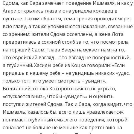
Сдома, как Сара замечает поведение Ишмаэля, и как у
Агари открылись глаза и она увидела колодец в
пустыне. Таким образом, тема зрения проходит через
всю главу, а также упоминаются наказания, связанные
со зрением: жители Сдома ослеплены, а жена Лота
превратилась в соляной столб за то, что посмотрела
на горящий Сдом. Глава Ваера намекает нам на то,
что еврейский взгляд – это взгляд не поверхностный,
а глубинный. Хасиды ребе из Коцка говорили: «Если
придешь к нашему ребе – не увидишь никаких чудес,
только тот, кто умеет смотреть – увидит».
Всевышний, от ока Которого ничего не укрыто,
«спускается вниз», чтобы «увидеть» и оценить
поступки жителей Сдома. Так и Сара, когда видит, что
Ишмаэль, казалось бы, всего лишь «развлекается»,
понимает глубинный смысл его поведения, который
означает не больше не меньше как претензию на