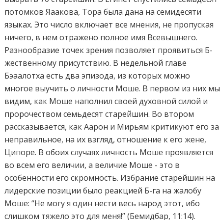
потомков Яаакова, Тора была дана на семидесяти
языках. Это число включает все мнения, не пропуская
ничего, в нем отражено полное имя Всевышнего.
Разнообразие точек зрения позволяет проявиться Б-
жественному присутствию. В недельной главе
Бэаалотха есть два эпизода, из которых можно
многое выучить о личности Моше. В первом из них м
видим, как Моше наполнил своей духовной силой и
пророчеством семьдесят старейшин. Во втором
рассказывается, как Аарон и Мирьям критикуют его за
неправильное, на их взгляд, отношение к его жене,
Ципоре. В обоих случаях личность Моше проявляется
во всем его величии, а величие Моше - это в
особенности его скромность. Избрание старейшин на
лидерские позиции было реакцией Б-га на жалобу
Моше: “Не могу я один нести весь народ этот, ибо
слишком тяжело это для меня!” (Бемидбар, 11:14).