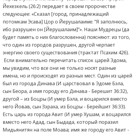
Йехезкель (26:2) передает в своем пророчестве
следующее: «Сказал [город, принадлежащий
потомкам Эсава] Цор о Йерушалаиме: "Я заполнюсь,
ибо разрушен он [Йерушалаим]"». Наши Мудрецы (да
будет память о них благословенна) поясняют: из того,
что один из городов разрушен, другой черпает
энергию своего существования (трактат Псахим 42б).
Если внимательно перечитать список царей Эдома,
мы увидим, что все они не только носят разные
имена, но и происходят из разных мест. Один из царей
был из города Динава (И царствовал в Эдоме Бэла,
сын Беора, а имя городу его Динава - Берешит 36:32),
другой – из Боцры (И умер Бэла, и воцарился вместо
него Йовав, сын Зэраха, из Боцры - Берейшит 36:33).
Есть царь из города Авит (И умер Хушам, и воцарился
вместо него Адад, сын Быдада, который поразил
Мидьянитян на поле Моава; имя же городу его Авит -