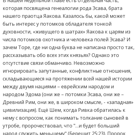
В нашей недельной главе есть отдельная часть,
которая посвящена генеалогии рода Эсава, брата
нашего праотца Яакова. Казалось бы, какой может
быть интерес у потомков обладателя тонкой
духовности, «живущего в шатрах» Яакова к царям из
числа потомков охотника и человека полей Эсава? И
зачем Торе, где ни одна буква не написана просто так,
рассказывать обо всех этих князьях? Однако это
отсутствие связи обманчиво. Невозможно
игнорировать запутанные, конфликтные отношения,
складывающиеся на протяжении всей нашей истории
между двумя нациями – еврейским народом и
народом Эдома (они же – потомки Эсава, они же –
Древний Рим, они же, в широком смысле, - «западная»
цивилизация). Ещё Шем, когда Ривка обратилась к
нему с вопросом, как понимать толкание сыновей в
утробе, пророчествовал, что "…и будет больший
народ служить меньшему" (Берешит 25:23). Пророк