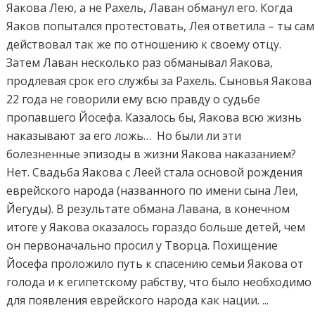
Яакова Лею, а не Рахель, Лаван обманул его. Когда
Яаков попытался протестовать, Лея ответила – ты сам
действовал так же по отношению к своему отцу.
Затем Лаван несколько раз обманывал Яакова,
продлевая срок его службы за Рахель. Сыновья Яакова
22 года не говорили ему всю правду о судьбе
пропавшего Йосефа. Казалось бы, Яакова всю жизнь
наказывают за его ложь… Но были ли эти
болезненные эпизоды в жизни Яакова наказанием?
Нет. Свадьба Яакова с Леей стала основой рождения
еврейского народа (названного по имени сына Леи,
Йегуды). В результате обмана Лавана, в конечном
итоге у Яакова оказалось гораздо больше детей, чем
он первоначально просил у Творца. Похищение
Йосефа проложило путь к спасению семьи Яакова от
голода и к египетскому рабству, что было необходимо
для появления еврейского народа как нации. ...