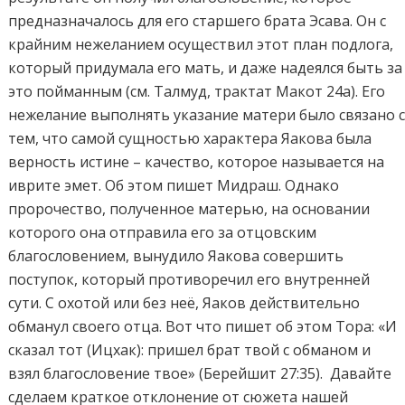
предназначалось для его старшего брата Эсава. Он с
крайним нежеланием осуществил этот план подлога,
который придумала его мать, и даже надеялся быть за
это пойманным (см. Талмуд, трактат Макот 24a). Его
нежелание выполнять указание матери было связано 
тем, что самой сущностью характера Яакова была
верность истине – качество, которое называется на
иврите эмет. Об этом пишет Мидраш. Однако
пророчество, полученное матерью, на основании
которого она отправила его за отцовским
благословением, вынудило Яакова совершить
поступок, который противоречил его внутренней
сути. С охотой или без неё, Яаков действительно
обманул своего отца. Вот что пишет об этом Тора: «И
сказал тот (Ицхак): пришел брат твой с обманом и
взял благословение твое» (Берейшит 27:35). Давайте
сделаем краткое отклонение от сюжета нашей