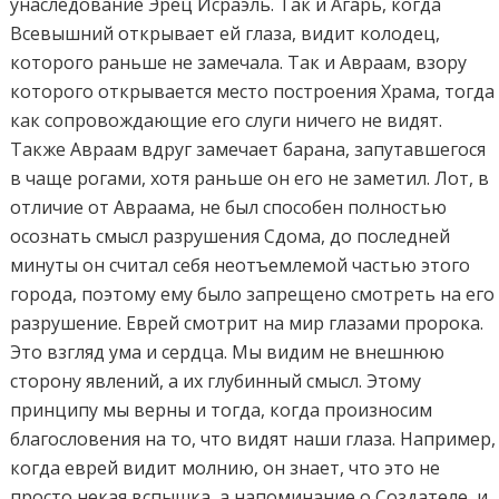
унаследование Эрец Исраэль. Так и Агарь, когда
Всевышний открывает ей глаза, видит колодец,
которого раньше не замечала. Так и Авраам, взору
которого открывается место построения Храма, тогда
как сопровождающие его слуги ничего не видят.
Также Авраам вдруг замечает барана, запутавшегося
в чаще рогами, хотя раньше он его не заметил. Лот, в
отличие от Авраама, не был способен полностью
осознать смысл разрушения Сдома, до последней
минуты он считал себя неотъемлемой частью этого
города, поэтому ему было запрещено смотреть на его
разрушение. Еврей смотрит на мир глазами пророка.
Это взгляд ума и сердца. Мы видим не внешнюю
сторону явлений, а их глубинный смысл. Этому
принципу мы верны и тогда, когда произносим
благословения на то, что видят наши глаза. Например,
когда еврей видит молнию, он знает, что это не
просто некая вспышка, а напоминание о Создателе, и