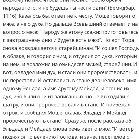
народа этого, и не будешь ты нести один” (Бемидбар,
11:16). Казалось бы, ответ не к месту. Моше говорит о
мясе, а не о духе. Но дальше Всевышний отвечает и на
вопрос о мясе: “Народу же этому скажи: приготовьтесь
к завтрашнему дню и будете есть мясо”. Но вот Тора
снова возвращается к старейшинам: “И сошел Господ
в облаке, и говорил с ним, и отделил от духа, который
на нем, и возложил на семьдесят мужей, старейшин. И
вот, овладел ими дух, и стали они пророчествовать, и
не перестали. И оставались в стане два человека, имя
одному Эльдад, а имя другому Мейдад, и осенил их
дух, ибо были они из записанных, но не выходили к
шатру; и они пророчествовали в стане. И прибежал
отрок, и сообщил Моше, сказав: Эльдад и Мейдад
пророчествуют в стане”. Сразу же после рассказа об
Эльдаде и Мейдаде снова речь идет о мясе: “И ветер
поднялся по велению Господа, и занес перепелов с