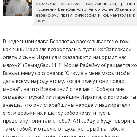
еврейский мыслитель современности, раввин
поселения Бейт-Эль Алеф. Автор более 30 книг по
еврейскому праву, философии и комментариев к
Торе
В недельной главе Беаалотха рассказывается о том,
как сыны Израиля возроптали в пустыне: “Заплакали
опять и сыны Израиля и сказали: кто накормит нас
мясом?” (Бемидбар, 11:4). Моше Рабейну обращается к
Всевышнему со словами: “Откуда у меня мясо, чтобы
дать всему народу этому, когда плачут они предо
мною?”, на что Всевышний отвечает: “Собери мне
семьдесят мужей из старейшин Израиля, о которых ты
знаешь, что они старейшины народа и надзиратели
его, и возьми их к шатру соборному, и пусть
предстанут они там с тобой. А Я сойду и буду говорить
там с тобой, и отделю от духа, который на тебе, и
возложу на них, чтобы они несли с тобою бремя