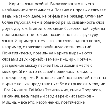
Иврит – язык особый. Выражается это и в его
необычайной поэтичности. Поэзию от прозы отличает
ведь, на самом деле, не рифма и не размер. Отличает
более глубокая, чем в обычной речи, связанность слов
друг с другом. В иврите же связи бесконечной глубины
пронизывают не только поэзию, но всю структуру
языка. И пример этому – то, как слова одного корня,
например, отражают глубинную связь понятий.
Понятия «песня, поэзия» на иврите выражаются
словами двух корней: «земер» и «шир». Причём,
разделение между песней (т.е. стихами вместе с
мелодией) и чисто поэзией появилось только в
последнее время. В основе своей поэтический текст н
иврите нельзя представить себе в отрыве от мелодии
Все 24 книги ТаНаХа (Пятикнижие, книги Пророков,
Писания), весь первый свод еврейских законов –
Мишна, – всё это, несомненно, поэтические