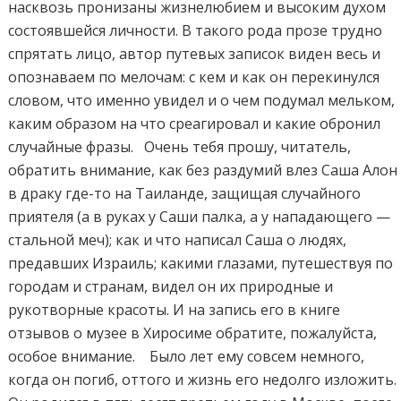
насквозь пронизаны жизнелюбием и высоким духом
состоявшейся личности. В такого рода прозе трудно
спрятать лицо, автор путевых записок виден весь и
опознаваем по мелочам: с кем и как он перекинулся
словом, что именно увидел и о чем подумал мельком,
каким образом на что среагировал и какие обронил
случайные фразы. Очень тебя прошу, читатель,
обратить внимание, как без раздумий влез Саша Алон
в драку где-то на Таиланде, защищая случайного
приятеля (а в руках у Саши палка, а у нападающего —
стальной меч); как и что написал Саша о людях,
предавших Израиль; какими глазами, путешествуя по
городам и странам, видел он их природные и
рукотворные красоты. И на запись его в книге
отзывов о музее в Хиросиме обратите, пожалуйста,
особое внимание. Было лет ему совсем немного,
когда он погиб, оттого и жизнь его недолго изложить.