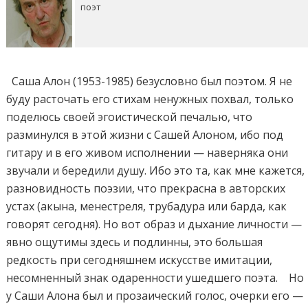
поэт
Саша Алон (1953-1985) безусловно был поэтом. Я не
буду расточать его стихам ненужных похвал, только
поделюсь своей эгоистической печалью, что
разминулся в этой жизни с Сашей Алоном, ибо под
гитару и в его живом исполнении — наверняка они
звучали и бередили душу. Ибо это та, как мне кажется,
разновидность поэзии, что прекрасна в авторских
устах (акына, менестреля, трубадура или барда, как
говорят сегодня). Но вот образ и дыхание личности —
явно ощутимы здесь и подлинны, это большая
редкость при сегодняшнем искусстве имитации,
несомненный знак одаренности ушедшего поэта. Но
у Саши Алона был и прозаический голос, очерки его —