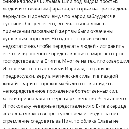
сыновья злодея Билъама. Шли под видом простых
людей и соглядатаи фараона, которые на третий день
вернулись и донесли ему, что народ заблудился в
пустыне... Скорее всего, все участвовавшие в
принесении пасхальной жертвы были охвачены
душевным порывом. Но одного порыва было
недостаточно, чтобы переделать людей - исправить
все те извращенные представления о мире, которые
господствовали в Египте. Многие из тех, кто соверши
Исход вместе с сыновьями Израиля, сохраняли
предрассудки, веру в магические силы, и в каждой
живой твари по-прежнему были готовы видеть
непосредственное проявление божественных сил,
хотя и признавали теперь верховенство Всевышнего.
И поскольку неверные представления о Б-ге в сердце
человека являются преступлением и сводят на нет
стремление следовать за Ним, то облака Славы не
защищали разноплеменную толпу, вышедшую вместе