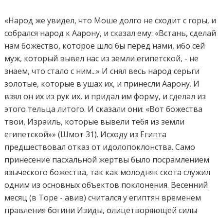
«Народ же увидел, что Моше долго не сходит с горы, и
собрался народ к Аарону, и сказал ему: «Встань, сделай
нам божество, которое шло бы перед нами, ибо сей
муж, который вывел нас из земли египетской, - не
знаем, что стало с ним...» И снял весь народ серьги
золотые, которые в ушах их, и принесли Аарону. И
взял он их из рук их, и придал им форму, и сделал из
этого тельца литого. И сказали они: «Вот божества
твои, Израиль, которые вывели тебя из земли
египетской»» (Шмот 31). Исходу из Египта
предшествовал отказ от идолопоклонства. Само
принесение пасхальной жертвы было посрамлением
языческого божества, так как молодняк скота служил
одним из основных объектов поклонения. Весенний
месяц (в Торе - авив) считался у египтян временем
правления богини Изиды, олицетворяющей силы