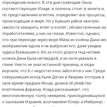
порождения нового. В эти дни созвездие Овна,
соответствующее Изиде, в полночь стоит в зените и,
по представлению египтян, определяет все процессы,
происходящие в мире. Но у бывших рабов хватило
смелости зажарить ягнят и козлят, обожествленных их
поработителями, у них на глазах. Известно, однако,
что при переходе через море Миха из колена Дана нес
изображение идола и не выбросил его, даже увидев
чудеса Всевышнего. Из-за этого дорога под ногами
колена Дана была нетвердой, и их ноги увязали в
глине. Никто не знал истинной причины, и люди
ворчали, что Б-г недостаточно заботится о них. Среди
совершивших исход были Датан и Авирам, которые в
свое время предали Моше, донеся об убийстве
египтянина фараону. Агада рассказывает, что
многочисленную толпу неевреев, присоединившуюся
к сыновьям Израиля, возглавляли Юлиус и Имбринус -