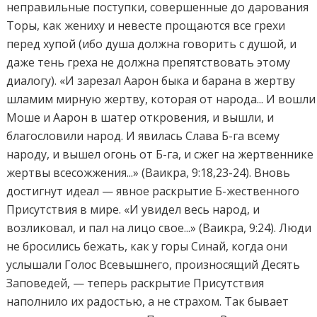
неправильные поступки, совершенные до дарования
Торы, как жениху и невесте прощаются все грехи
перед хупой (ибо душа должна говорить с душой, и
даже тень греха не должна препятствовать этому
диалогу). «И зарезал Аарон быка и барана в жертву
шламим мирную жертву, которая от народа... И вошли
Моше и Аарон в шатер откровения, и вышли, и
благословили народ. И явилась Слава Б-га всему
народу, и вышел огонь от Б-га, и сжег на жертвеннике
жертвы всесожжения...» (Ваикра, 9:18,23-24). Вновь
достигнут идеал — явное раскрытие Б-жественного
Присутствия в мире. «И увидел весь народ, и
возликовал, и пал на лицо свое...» (Ваикра, 9:24). Люди
не бросились бежать, как у горы Синай, когда они
услышали Голос Всевышнего, произносящий Десять
Заповедей, — теперь раскрытие Присутствия
наполнило их радостью, а не страхом. Так бывает