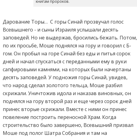
книгам пророков.
Дарование Торы… С горы Синай прозвучал голос
Всевышнего - и сыны Израиля услышали десять
заповедей. Но не выдержав, бросились бежать. Потом
по их просьбе, Моше поднялся на гору и говорил с Б-
гом. Он пробыл на горе Синай без еды и питья сорок
дней и начал спускаться с переданными ему в руки
сапфировыми камнями, на которых были начертаны
десять заповедей. У подножия горы Синай, увидев,
что народ сделал золотого тельца, Моше разбил
скрижали. Уничтожив идола и наказав виновных, он
поднялся на гору второй раз и еще через сорок дней
принес вторые скрижали. Вместе с ними он принес
повеление построить переносной Храм. Когда
строительство было завершено, Всевышний призвал
Моше под полог Шатра Собрания и там на