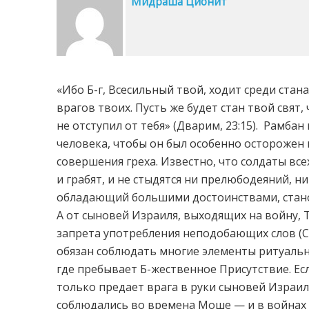
Мидраша Ционит
«Ибо Б-г, Всесильный твой, ходит среди стан
врагов твоих. Пусть же будет стан твой свят,
не отступил от тебя» (Дварим, 23:15). Рамб
человека, чтобы он был особенно осторожен 
совершения греха. Известно, что солдаты все
и грабят, и не стыдятся ни прелюбодеяний, н
обладающий большими достоинствами, станов
А от сыновей Израиля, выходящих на войну, 
запрета употребления неподобающих слов (С
обязан соблюдать многие элементы ритуальн
где пребывает Б-жественное Присутствие. Е
только предает врага в руки сыновей Израиля
соблюдались во времена Моше — и в войнах 