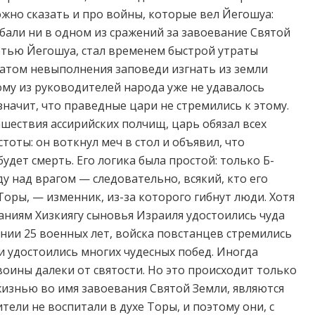
ожно сказать и про войны, которые вел Йегошуа:
бали ни в одном из сражений за завоевание Святой
ртью Йегошуа, стал временем быстрой утраты
татом невыполнения заповеди изгнать из земли
ому из руководителей народа уже не удавалось
 значит, что праведные цари не стремились к этому.
ашествия ассирийских полчищ, царь обязал всех
оты: он воткнул меч в стол и объявил, что
удет смерть. Его логика была простой: только Б-
у над врагом — следовательно, всякий, кто его
оры, — изменник, из-за которого гибнут люди. Хотя
раниям Хизкиягу сыновья Израиля удостоились чуда
нии 25 военных лет, войска повстанцев стремились
и удостоились многих чудесных побед. Иногда
воины далеки от святости. Но это происходит только
 жизнью во имя завоевания Святой Земли, являются
тели не воспитали в духе Торы, и поэтому они, с