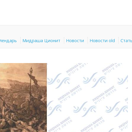
алендарь
Мидраша Ционит
Новости
Новости old
Стат