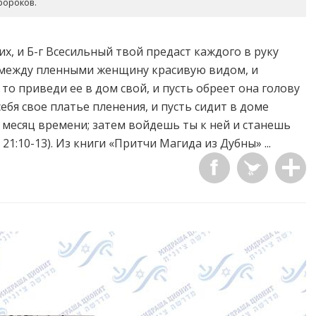
ророков.
х, и Б-г Всесильный твой предаст каждого в руку
 между пленными женщину красивую видом, и
 то приведи ее в дом свой, и пусть обреет она голову
себя свое платье пленения, и пусть сидит в доме
 месяц времени; затем войдешь ты к ней и станешь
21:10-13). Из книги «Притчи Магида из Дубны» ...