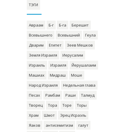
ТЭГИ
Авраам
Б-г
Б-га
Берешит
Всевышнего
Всевышний
Геула
Дварим
Египет
Зеев Мешков
Земля Израиля
Иерусалим
Израиль
Израиля
Йерушалаим
Машиах
Мидраш
Моше
Народ Израиля
Недельная глава
Песах
Рамбам
Раши
Талмуд
Творец
Тора
Торе
Торы
Храм
Шмот
Эрец Исраэль
Яаков
антисемитизм
галут