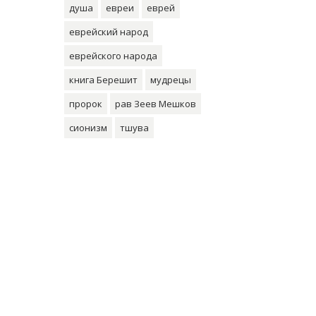
душа
евреи
еврей
еврейский народ
еврейского народа
книга Берешит
мудрецы
пророк
рав Зеев Мешков
сионизм
тшува