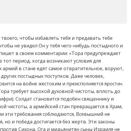
а твоего, чтобы избавлять тебя и предавать тебе
 чтобы не увидел Он у тебя чего-нибудь постыдного и
ан пишет в своем комментарии: «Тора предупреждает
в тот период, когда возникают условия для
х армий в стане едят самое отвратительное, воруют,
и других постыдных поступков. Даже человек,
ится на войне жестоким и преисполняется ярости».
Тора требует высокой духовной чистоты, вплоть до
ифри). Солдат становится подобен священнику и
ой чистоты, а армейский стан превращается в Храм,
сли эти требования соблюдаются, Всевышний не
, но и победа достигается без жертв. Эти законы
против Сихона, Ога и мидьянитян сыны Израиля не