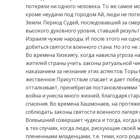
потеряли ни одного человека. То же самое м
кроме неудачи под городом Ай, люди не поги
Земли. Период Судей, последовавший за сме
высокого духовного уровня, ставшей резуль
Израиля чужие народы. И после этого ни одн
добиться святости военного стана. Но это не
Во времена Хизкиягу, когда нависла угроза н
жителей страны учить законы ритуальной чист
наказанием за незнание этих аспектов Торы б
жественное Присутствие спасает и дает побед
отталкивает, пренебрегая постановлениями Т
война и унесла много жизней, благодаря ста
спасения. Во времена Хашмонаев, на протяже
соблюдать законы святости военного лагеря 
Всевышний совершает чудеса и тогда, когда 
в тех случаях, когда люди, рискующие своей
плененными младенцами, т.е. теми, кого роди