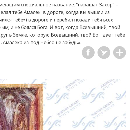
имеющим специальное название: "парашат Захор" –
делал тебе Амалек в дороге, когда вы вышли из
чился тебе») в дороге и перебил позади тебя всех
ым; и не боялся Бога. И вот, когда Всевышний, твой
круг в Земле, которую Всевышний, твой Бог, даёт тебе
 Амалека из-под Небес; не забудь». ...