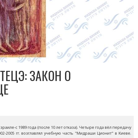
ТЕЦЭ: ЗАКОН О
ЦЕ
раиле-с 1989 года (после 10 лет отказа). Четыре года вёл передачу
02-2005 гг. возглавлял учебную часть "Мидраши Ционит" в Киеве.