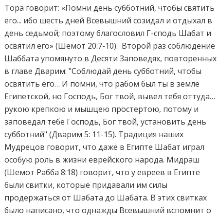
Тора говорит: «Помни день субботний, чтобы святить
его... ибо шесть дней Всевышний созидал и отдыхал в
день седьмой; поэтому благословил Г-сподь Шабат и
освятил его» (Шемот 20:7-10). Второй раз соблюдение
Шаббата упомянуто в Десяти Заповедях, повторенных
в главе Дварим: "Соблюдай день субботний, чтобы
освятить его… И помни, что рабом был ты в земле
Египетской, но Господь, Бог твой, вывел тебя оттуда…
рукою крепкою и мышцею простертою, потому и
заповедал тебе Господь, Бог твой, установить день
субботний" (Дварим 5: 11-15). Традиция наших
Мудрецов говорит, что даже в Египте Шабат играл
особую роль в жизни еврейского народа. Мидраш
(Шемот Рабба 8:18) говорит, что у евреев в Египте
были свитки, которые придавали им силы
продержаться от Шабата до Шабата. В этих свитках
было написано, что однажды Всевышний вспомнит о