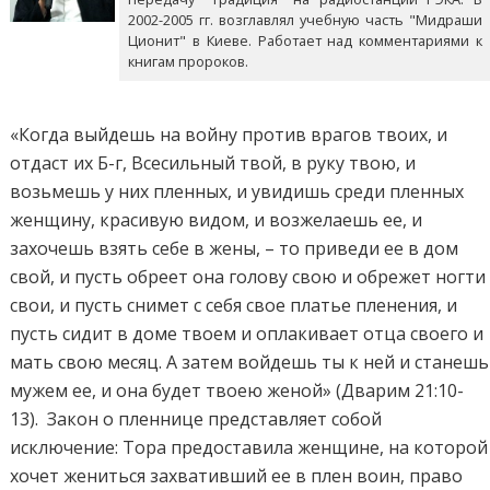
2002-2005 гг. возглавлял учебную часть "Мидраши
Ционит" в Киеве. Работает над комментариями к
книгам пророков.
«Когда выйдешь на войну против врагов твоих, и
отдаст их Б-г, Всесильный твой, в руку твою, и
возьмешь у них пленных, и увидишь среди пленных
женщину, красивую видом, и возжелаешь ее, и
захочешь взять себе в жены, – то приведи ее в дом
свой, и пусть обреет она голову свою и обрежет ногти
свои, и пусть снимет с себя свое платье пленения, и
пусть сидит в доме твоем и оплакивает отца своего и
мать свою месяц. А затем войдешь ты к ней и станешь
мужем ее, и она будет твоею женой» (Дварим 21:10-
13). Закон о пленнице представляет собой
исключение: Тора предоставила женщине, на которой
хочет жениться захвативший ее в плен воин, право