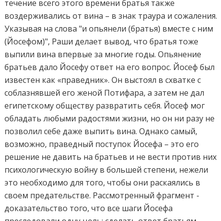
течение всего этого времени братья также
воздерживались от вина – в знак траура и сожаления.
Указывая на слова "и опьянели (братья) вместе с ним
(Йосефом)", Раши делает вывод, что братья тоже
выпили вина впервые за многие годы. Опьянение
братьев дало Йосефу ответ на его вопрос. Йосеф был
известен как «праведник». Он выстоял в схватке с
соблазнявшей его женой Потифара, а затем не дал
египетскому обществу развратить себя. Йосеф мог
обладать любыми радостями жизни, но он ни разу не
позволил себе даже выпить вина. Однако самый,
возможно, праведный поступок Йосефа – это его
решение не давить на братьев и не вести против них
психологическую войну в большей степени, нежели
это необходимо для того, чтобы они раскаялись в
своем предательстве. Рассмотренный фрагмент -
доказательство того, что все шаги Йосефа
преследовали одну цель: сделать ответ братьям