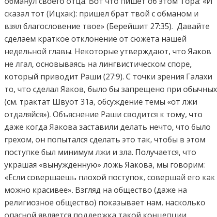
обманул своего отца. Вот что пишет об этом Тора: «И
сказал тот (Ицхак): пришел брат твой с обманом и
взял благословение твое» (Берейшит 27:35). Давайте
сделаем краткое отклонение от сюжета нашей
недельной главы. Некоторые утверждают, что Яаков
не лгал, основываясь на лингвистическом споре,
который приводит Раши (27:9). С точки зрения Галахи
то, что сделал Яаков, было бы запрещено при обычны
(см. трактат Швуот 31a, обсуждение темы «от лжи
отдаляйся»). Объяснение Раши сводится к тому, что
даже когда Яакова заставили делать нечто, что было
грехом, он попытался сделать это так, чтобы в этом
поступке был минимум лжи и зла. Получается, что
украшая «вынужденную» ложь Яакова, мы говорим:
«Если совершаешь плохой поступок, совершай его как
можно красивее». Взгляд на общество (даже на
религиозное общество) показывает нам, насколько
опасной является поддержка такой концепции.