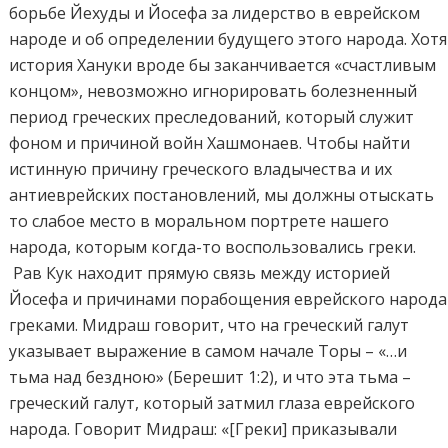
борьбе Йехуды и Йосефа за лидерство в еврейском
народе и об определении будущего этого народа. Хотя
история Хануки вроде бы заканчивается «счастливым
концом», невозможно игнорировать болезненный
период греческих преследований, который служит
фоном и причиной войн Хашмонаев. Чтобы найти
истинную причину греческого владычества и их
антиеврейских постановлений, мы должны отыскать
то слабое место в моральном портрете нашего
народа, которым когда-то воспользовались греки.
Рав Кук находит прямую связь между историей
Йосефа и причинами порабощения еврейского народа
греками. Мидраш говорит, что на греческий галут
указывает выражение в самом начале Торы – «…и
тьма над бездною» (Берешит 1:2), и что эта тьма –
греческий галут, который затмил глаза еврейского
народа. Говорит Мидраш: «[Греки] приказывали