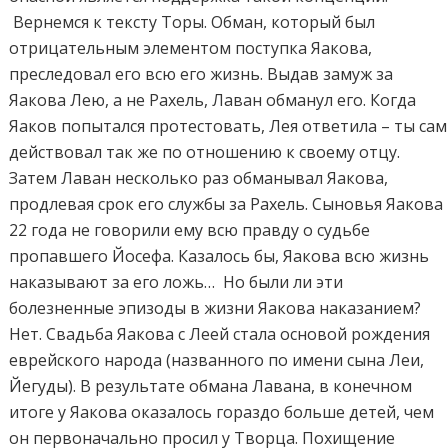
Вернемся к тексту Торы. Обман, который был
отрицательным элементом поступка Яакова,
преследовал его всю его жизнь. Выдав замуж за
Яакова Лею, а не Рахель, Лаван обманул его. Когда
Яаков попытался протестовать, Лея ответила – ты сам
действовал так же по отношению к своему отцу.
Затем Лаван несколько раз обманывал Яакова,
продлевая срок его службы за Рахель. Сыновья Яакова
22 года не говорили ему всю правду о судьбе
пропавшего Йосефа. Казалось бы, Яакова всю жизнь
наказывают за его ложь… Но были ли эти
болезненные эпизоды в жизни Яакова наказанием?
Нет. Свадьба Яакова с Леей стала основой рождения
еврейского народа (названного по имени сына Леи,
Йегуды). В результате обмана Лавана, в конечном
итоге у Яакова оказалось гораздо больше детей, чем
он первоначально просил у Творца. Похищение