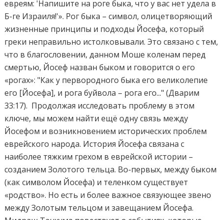
евреям: 'Напишите на роге быка, что у вас нет удела в
Б-гe Израиля!'». Рог быка – символ, олицетворяющий
жизненные принципы и подходы Йосефа, который
греки неправильно истолковывали. Это связано с тем,
что в благословении, данном Моше коленам перед
смертью, Йосеф назван быком и говорится о его
«рогах»: "Как у первородного быка его великолепие
его [Йосефа], и рога буйвола – рога его..." (Дварим
33:17). Продолжая исследовать проблему в этом
ключе, мы можем найти ещё одну связь между
Йосефом и возникновением исторических проблем
еврейского народа. История Йосефа связана с
наиболее тяжким грехом в еврейской истории –
созданием Золотого тельца. Во-первых, между быком
(как символом Йосефа) и теленком существует
«родство». Но есть и более важное связующее звено
между Золотым тельцом и завещанием Йосефа.