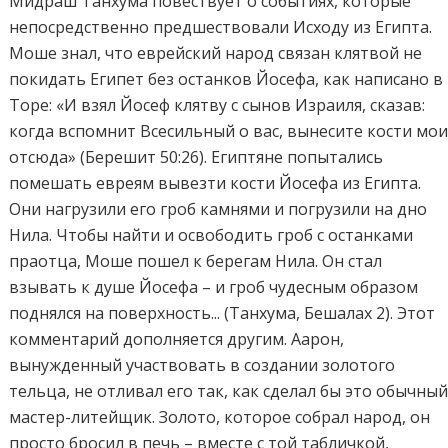
Мидраш Танхума повествует о событиях, которые
непосредственно предшествовали Исходу из Египта.
Моше знал, что еврейский народ связан клятвой не
покидать Египет без останков Йосефа, как написано в
Торе: «И взял Йосеф клятву с сынов Израиля, сказав:
когда вспомнит Всесильный о вас, вынесите кости мо
отсюда» (Берешит 50:26). Египтяне попытались
помешать евреям вывезти кости Йосефа из Египта.
Они нагрузили его гроб камнями и погрузили на дно
Нила. Чтобы найти и освободить гроб с останками
праотца, Моше пошел к берегам Нила. Он стал
взывать к душе Йосефа – и гроб чудесным образом
поднялся на поверхность... (Танхума, Бешалах 2). Этот
комментарий дополняется другим. Аарон,
вынужденный участвовать в создании золотого
тельца, не отливал его так, как сделал бы это обычны
мастер-литейщик. Золото, которое собрал народ, он
просто бросил в печь – вместе с той табличкой,