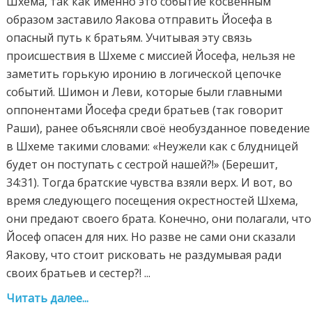
Шхема, так как именно это событие косвенным
образом заставило Яакова отправить Йосефа в
опасный путь к братьям. Учитывая эту связь
происшествия в Шхеме с миссией Йосефа, нельзя не
заметить горькую иронию в логической цепочке
событий. Шимон и Леви, которые были главными
оппонентами Йосефа среди братьев (так говорит
Раши), ранее объясняли своё необузданное поведение
в Шхеме такими словами: «Неужели как с блудницей
будет он поступать с сестрой нашей?!» (Берешит,
34:31). Тогда братские чувства взяли верх. И вот, во
время следующего посещения окрестностей Шхема,
они предают своего брата. Конечно, они полагали, что
Йосеф опасен для них. Но разве не сами они сказали
Яакову, что стоит рисковать не раздумывая ради
своих братьев и сестер?! ...
Читать далее...