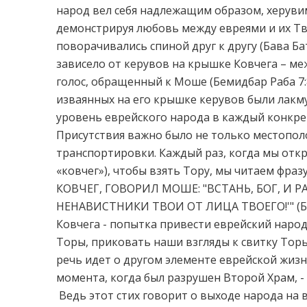
народ вел себя надлежащим образом, херувим
демонстрируя любовь между евреями и их Тв
поворачивались спиной друг к другу (Бава 
зависело от керувов на крышке Ковчега – ме
голос, обращенный к Моше (Бемидбар Раба 7:
изваянных на его крышке керувов были лак
уровень еврейского народа в каждый конкре
Присутствия важно было не только местополо
транспортировки. Каждый раз, когда мы отк
«ковчег»), чтобы взять Тору, мы читаем фра
КОВЧЕГ, ГОВОРИЛ МОШЕ: "ВСТАНЬ, БОГ, И 
НЕНАВИСТНИКИ ТВОИ ОТ ЛИЦА ТВОЕГО!'" (Бам
Ковчега - попытка привести еврейский наро
Торы, приковать наши взгляды к свитку Торы
речь идет о другом элементе еврейской жизн
момента, когда был разрушен Второй Храм, -
Ведь этот стих говорит о выходе народа на в