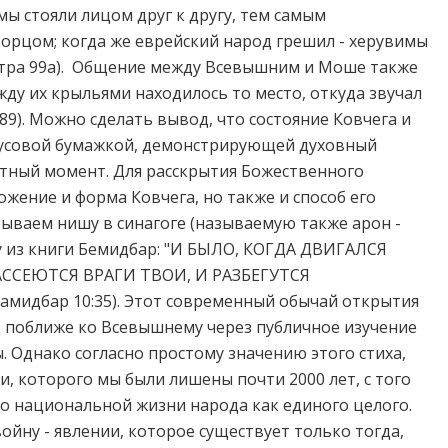
ы стояли лицом друг к другу, тем самым
орцом; когда же еврейский народ грешил - херувимы
Батра 99a). Общение между Всевышним и Моше также
жду их крыльями находилось то место, откуда звучал
89). Можно сделать вывод, что состояние Ковчега и
мусовой бумажкой, демонстрирующей духовный
тный момент. Для расскрытия Божественного
жение и форма Ковчега, но также и способ его
рываем нишу в синагоге (называемую также арон -
зу из книги Бемидбар: "И БЫЛО, КОГДА ДВИГАЛСЯ
РАССЕЮТСЯ ВРАГИ ТВОИ, И РАЗБЕГУТСЯ
идбар 10:35). Этот современный обычай открытия
д поближе ко Всевышнему через публичное изучение
. Однако согласно простому значению этого стиха,
и, которого мы были лишены почти 2000 лет, с того
 о национальной жизни народа как единого целого.
ойну - явлении, которое существует только тогда,