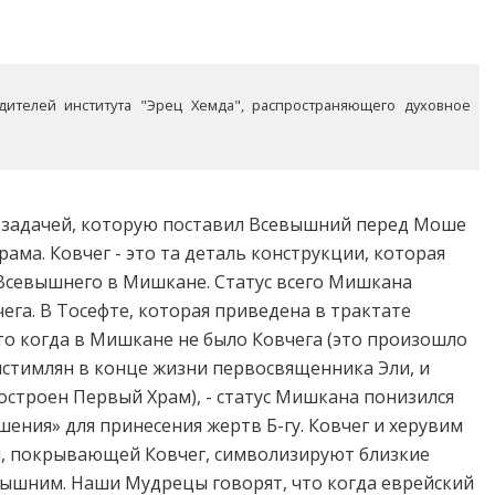
дителей института "Эрец Хемда", распространяющего духовное
й задачей, которую поставил Всевышний перед Моше
ама. Ковчег - это та деталь конструкции, которая
Всевышнего в Мишкане. Статус всего Мишкана
чега. В Тосефте, которая приведена в трактате
то когда в Мишкане не было Ковчега (это произошло
листимлян в конце жизни первосвященника Эли, и
построен Первый Храм), - статус Мишкана понизился
ышения» для принесения жертв Б-гу. Ковчег и херувим
й, покрывающей Ковчег, символизируют близкие
ышним. Наши Мудрецы говорят, что когда еврейский