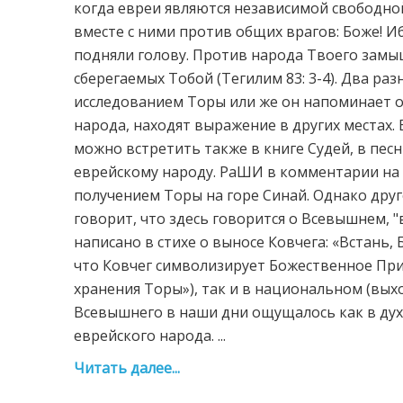
когда евреи являются независимой свободно
вместе с ними против общих врагов: Боже! И
подняли голову. Против народа Твоего замы
сберегаемых Тобой (Teгилим 83: 3-4). Два раз
исследованием Торы или же он напоминает 
народа, находят выражение в других местах. 
можно встретить также в книге Судей, в пес
еврейскому народу. РаШИ в комментарии на э
получением Торы на горе Синай. Однако дру
говорит, что здесь говорится о Всевышнем, "
написано в стихе о выносе Ковчега: «Встань, 
что Ковчег символизирует Божественное Прис
хранения Торы»), так и в национальном (выхо
Всевышнего в наши дни ощущалось как в дух
еврейского народа. ...
Читать далее...