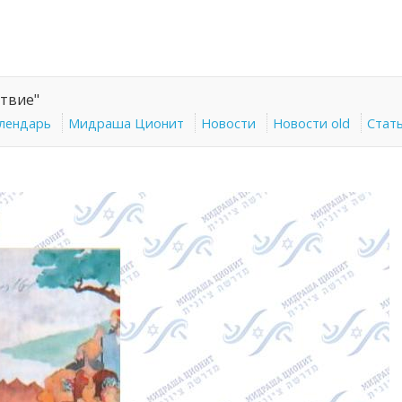
ствие"
алендарь
Мидраша Ционит
Новости
Новости old
Стат