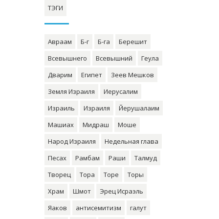
ТЭГИ
Авраам
Б-г
Б-га
Берешит
Всевышнего
Всевышний
Геула
Дварим
Египет
Зеев Мешков
Земля Израиля
Иерусалим
Израиль
Израиля
Йерушалаим
Машиах
Мидраш
Моше
Народ Израиля
Недельная глава
Песах
Рамбам
Раши
Талмуд
Творец
Тора
Торе
Торы
Храм
Шмот
Эрец Исраэль
Яаков
антисемитизм
галут