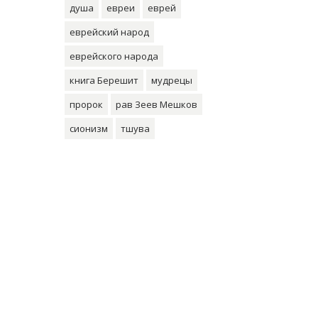
душа
евреи
еврей
еврейский народ
еврейского народа
книга Берешит
мудрецы
пророк
рав Зеев Мешков
сионизм
тшува