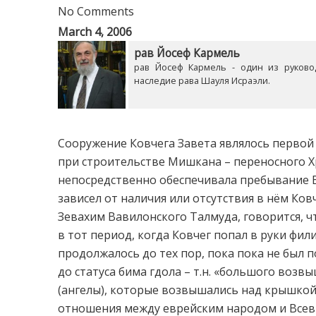
No Comments
March 4, 2006
рав Йосеф Кармель
рав Йосеф Кармель - один из руково
наследие рава Шауля Исраэли.
Сооружение Ковчега Завета являлось перво
при строительстве Мишкана – переносного Хр
непосредственно обеспечивала пребывание 
зависел от наличия или отсутствия в нём Ков
Зевахим Вавилонского Талмуда, говорится, ч
в тот период, когда Ковчег попал в руки фи
продолжалось до тех пор, пока пока не был 
до статуса бима гдола – т.н. «большого возв
(ангелы), которые возвышались над крышко
отношения между еврейским народом и Всев