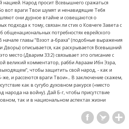
й нацией. Народ просит Всевышнего сражаться
бо вот враги Твои шумят и ненавидящие Тебя
шляют они дурное втайне и совещаются о
ных подхода к тому, связан ли стих о Ковчеге Завета с
об общенациональных потребностях еврейского
В начале главы "Вэзот а-браха" (подобные выражения
ни Дворы) описывается, как раскрывается Всевышний
то место (Дварим 33:2) связывает это описание с
гой великий комментатор, рабби Авраам Ибн Эзра,
выходящем", чтобы защитить свой народ, - как и
Б-же, и рассеются враги Твои»... В заключение скажем,
утствие как в сугубо духовном ракурсе («место
д народа на войну). Дай Б-г, чтобы присутствие
овном, так и в национальном аспектах жизни