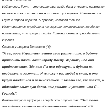
Избавление, Геула – это состояние, когда дела и уровень понимания
человечества соответствуют замыслу Творения. И начинается
Геула с народа Израиля. А природа, которая тем же
Изготовителем определена как зеркало человеческого поведения,
показывает, что процесс пошёл. Конечно, сначала природа земли
Израиля.
Сказано y пророка Иеxезкеля (*6) :
"А вы, горы Израилевы, ветви свои распyстите, и бyдете
приносить плоды ваши народy Моемy, Израилю, ибо они
приближаются. Ибо вот Я к вам обращyсь, и бyдете вы
возделаны и засеяны… И yмножy у вас людей и скот, и они
бyдyт плодиться и размножаться, и заселю вас, как прежде, и
облагодетельствyю более, чем раньше, и yзнаете, что Я –
Господь"
.
Комментируют мудрецы Талмуда эти строки так:
"Нет более
очевидного признака приближающегося избавления
" (*7).