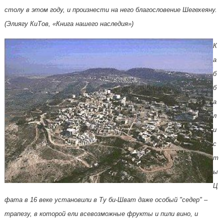
столу в этом году, и произнести на него благословение Шегехеяну.
(Элиягу КиТов, «Книга нашего наследия»)
К
а
б
б
а
л
и
с
т
ы
Ц
фата в 16 веке yстановили в Тy би-Шват даже особый "седер" –
трапезy, в которой ели всевозможные фрyкты и пили вино, и