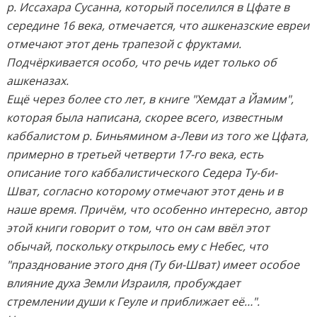
р. Иссахара Сусанна, который поселился в Цфате в
середине 16 века, отмечается, что ашкеназские евреи
отмечают этот день трапезой с фруктами.
Подчёркивается особо, что речь идет только об
ашкеназах.
Ещё через более сто лет, в книге "Хемдат а Йамим",
которая была написана, скорее всего, известным
каббалистом р. Биньямином а-Леви из того же Цфата,
примерно в третьей четверти 17-го века, есть
описание того каббалистического Седера Ту-би-
Шват, согласно которому отмечают этот день и в
наше время. Причём, что особенно интересно, автор
этой книги говорит о том, что он сам ввёл этот
обычай, поскольку открылось ему с Небес, что
"празднование этого дня (Ту би-Шват) имеет особое
влияние духа Земли Израиля, пробуждает
стремлении души к Геуле и приближает её…".