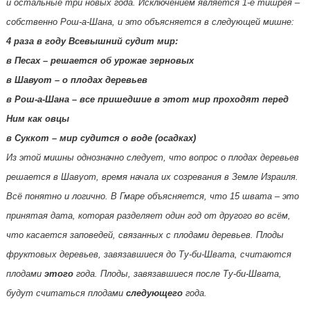
и остальные три новых года. Исключением является 1-е тишрея –
собственно Рош-а-Шана, и это объясняется в следующей мишне:
4 раза в году Всевышний судит мир:
в Песах – решается об урожае зерновых
в Шавуот – о плодах деревьев
в Рош-а-Шана – все пришедшие в этот мир проходят перед
Ним как овцы
в Суккот – мир судится о воде (осадках)
Из этой мишны однозначно следует, что вопрос о плодах деревьев
решается в Шавуот, время начала их созревания в Земле Израиля.
Всё понятно и логично. В Гмаре объясняется, что 15 швата – это
принятая дата, которая разделяет один год от другого во всём,
что касается заповедей, связанных с плодами деревьев. Плоды
фруктовых деревьев, завязавшиеся до Ту-би-Швата, считаются
плодами
этого
года. Плоды, завязавшиеся после Ту-би-Швата,
будут считаться плодами
следующего
года.