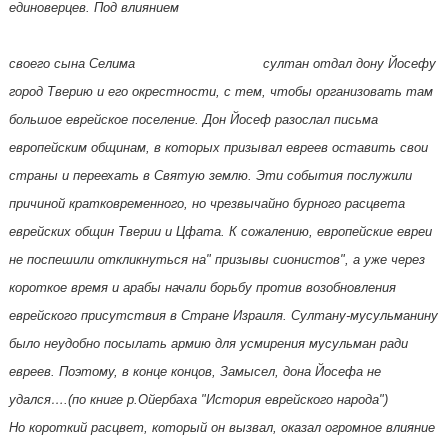
единоверцев. Под влиянием
своего сына Селима султан отдал дону Йосефу
город Тверию и его окрестности, с тем, чтобы организовать там
большое еврейское поселение. Дон Йосеф разослал письма
европейским общинам, в которых призывал евреев оставить свои
страны и переехать в Святую землю. Эти события послужили
причиной кратковременного, но чрезвычайно бурного расцвета
еврейских общин Тверии и Цфата. К сожалению, европейские евреи
не поспешили откликнуться на" призывы сионистов", а уже через
короткое время и арабы начали борьбу против возобновления
еврейского присутствия в Стране Израиля. Султану-мусульманину
было неудобно посылать армию для усмирения мусульман ради
евреев. Поэтому, в конце концов, Замысел, дона Йосефа не
удался….(по книге р.Ойербаха "История еврейского народа")
Но короткий расцвет, который он вызвал, оказал огромное влияние