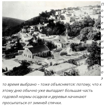
П
о
ч
е
м
у
и
м
е
н
н
о
э
то время выбрано – тоже объясняется: потому, что к
этому дню обычно уже выпадает большая часть
годовой нормы осадков и деревья начинают
просыпаться от зимней спячки.