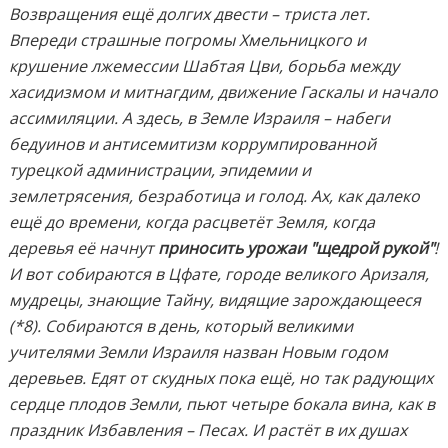
Возвращения ещё долгих двести – триста лет.
Впереди страшные погромы Хмельницкого и
крушение лжемессии Шабтая Цви, борьба между
хасидизмом и митнагдим, движение Гаскалы и начало
ассимиляции. А здесь, в Земле Израиля – набеги
бедуинов и антисемитизм коррумпированной
турецкой администрации, эпидемии и
землетрясения, безработица и голод. Ах, как далеко
ещё до времени, когда расцветёт Земля, когда
деревья её начнут
приносить урожаи "щедрой рукой"
!
И вот собираются в Цфате, городе великого Аризаля,
мудрецы, знающие Тайну, видящие зарождающееся
(*8). Собираются в день, который великими
учителями Земли Израиля назван Новым годом
деревьев. Едят от скудных пока ещё, но так радующих
сердце плодов Земли, пьют четыре бокала вина, как в
праздник Избавления – Песах. И растёт в их душах