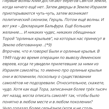
Первые волны Алии достигают берегов Святой Земли,
когда ничего ещё нет. Затем дверцы в Землю Израиля
приоткрываются чуть-чуть, затем возникает
политический сионизм, Герцль. Потом ещё волны. И
вот уже – Декларация Бальфура. Ещё большее
желание…. И никаких чудес, никаких обещанных
Торой "орлиных крыльев", на которых нас принесут в
Землю обетованную . (*9)
Впрочем, что я говорю! Были и орлиные крылья. В
1949 году во время операции по вывозу йеменских
евреев, когда те увидели прилетевшие за ними из
Израиля самолёты, то именно про орлиные крылья
они и вспомнили, поскольку о существовании
самолётов не подозревали. Относительное, скажете,
чудо. Хотя как ещё Тора, записанная более трёх тысяч
лет назад, могла описать самолёт так, чтобы было
понятно в любом месте и в любом поколении?
Чудо гораздо более серьёзное (хотя и не столь