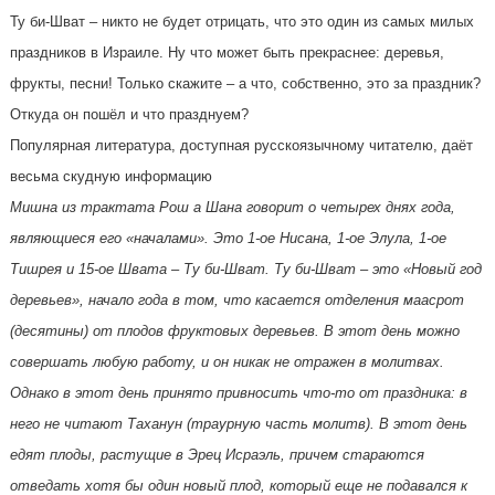
Ту би-Шват – никто не будет отрицать, что это один из самых милых
праздников в Израиле. Ну что может быть прекраснее: деревья,
фрукты, песни! Только скажите – а что, собственно, это за праздник?
Откуда он пошёл и что празднуем?
Популярная литература, доступная русскоязычному читателю, даёт
весьма скудную информацию
Мишна из трактата Рош а Шана говорит о четырех днях года,
являющиеся его «началами». Это 1-ое Нисана, 1-ое Элула, 1-ое
Тишрея и 15-ое Швата – Ту би-Шват. Ту би-Шват – это «Новый год
деревьев», начало года в том, что касается отделения маасрот
(десятины) от плодов фруктовых деревьев. В этот день можно
совершать любую работу, и он никак не отражен в молитвах.
Однако в этот день принято привносить что-то от праздника: в
него не читают Таханун (траурную часть молитв). В этот день
едят плоды, растущие в Эрец Исраэль, причем стараются
отведать хотя бы один новый плод, который еще не подавался к