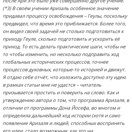
после Ари это было уже совершенно другое учение.
(*3) В своём учении Аризаль особенное значение
придавал процессу освобождения – Геулы, поскольку
предвидел, что время это приближается. Более того,
он видел своей задачей не столько подготовиться к
приходу Геуле, сколько подготовить и ускорить её
приход. То есть делать практические шаги, чтобы не
то чтобы изменить, но несколько подправить ход
глобальных исторических процессов, точнее
процессов духовных, которые-то историей и движут.
Я отдаю себе отчёт, что изложить доступно эту идею
в рамках статьи мне не удастся – читатель
призывается простить и поверить на слово. Как и
утверждению автора о том, что программа Аризаля, в
отличии от программы Дона Йосефа, во многом и
определила дальнейший ход истории (хотя и само
появление Аризаля и людей, способных воспринять
его идеи, стало возможным, как это ни