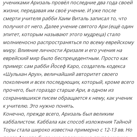
учениками Аризаль провёл последние два года своей
жизни, передавая им своё учение. И уже после
смерти учителя рабби Хаим Виталь записал то, что
получил от него. Далее учение святого Ари (ещё один
эпитет, которым называют этого мудреца) стало
молниеносно распространяться по всему еврейскому
миру. Влияние личности Аризаля и его учения на
еврейский мир было беспрецедентным. Просто как
пример: сам рабби Йосеф Каро, создатель кодекса
«Шульхан Арух», величайший авторитет своего
поколения и всех последующих, который, кроме всего
прочего, был гораздо старше Ари, в одном из
сохранившихся писем обращается к нему, как ученик
к учителю. Это нужно понять.
Конечно, прежде всего, Аризаль был великим
каббалистом. Каббала как способ изложения Тайной
Торы стала широко известна примерно с 12-13 вв. Но