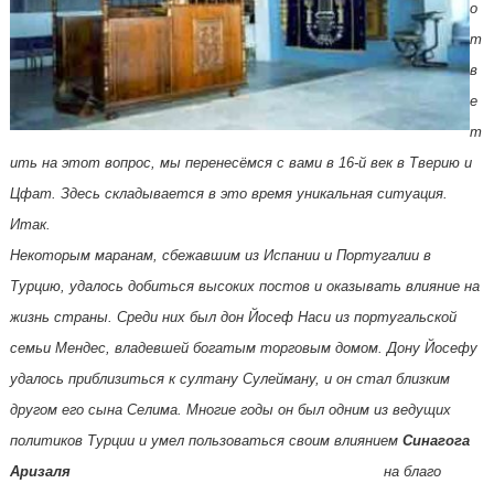
о
т
в
е
т
ить на этот вопрос, мы перенесёмся с вами в 16-й век в Тверию и
Цфат. Здесь складывается в это время уникальная ситуация.
Итак.
Некоторым маранам, сбежавшим из Испании и Португалии в
Турцию, удалось добиться высоких постов и оказывать влияние на
жизнь страны. Среди них был дон Йосеф Наси из португальской
семьи Мендес, владевшей богатым торговым домом. Дону Йосефу
удалось приблизиться к султану Сулейману, и он стал близким
другом его сына Селима. Многие годы он был одним из ведущих
политиков Турции и умел пользоваться своим влиянием
Синагога
Аризаля
на
благо