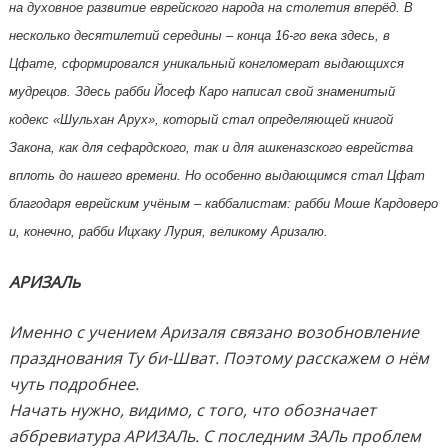
на духовное развитие еврейского народа на столетия вперёд. В
несколько десятилетий середины – конца 16-го века здесь, в
Цфате, сформировался уникальный конгломерат выдающихся
мудрецов. Здесь рабби Йосеф Каро написал свой знаменитый
кодекс «Шульхан Арух», который стал определяющей книгой
Закона, как для сефардского, так и для ашкеназского еврейства
вплоть до нашего времени. Но особенно выдающимся стал Цфат
благодаря еврейским учёным – каббалистам: рабби Моше Кардоверо
и, конечно, рабби Ицхаку Лурия, великому Аризалю.
АРИЗАЛь
Именно с учением Аризаля связано возобновление
празднования Ту би-Шват. Поэтому расскажем о нём
чуть подробнее.
Начать нужно, видимо, с того, что обозначает
аббревиатура АРИЗАЛь. С последним ЗАЛь проблем