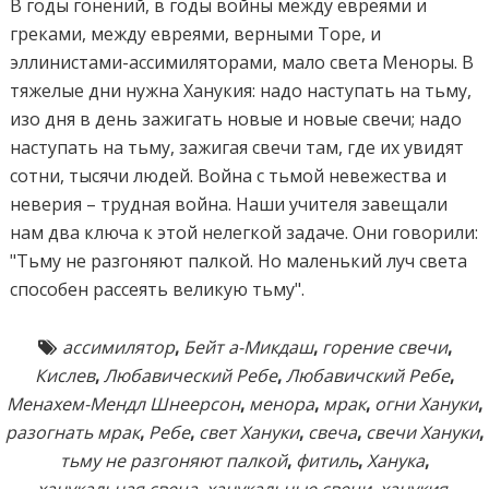
В годы гонений, в годы войны между евреями и
греками, между евреями, верными Торе, и
эллинистами-ассимиляторами, мало света Меноры. В
тяжелые дни нужна Ханукия: надо наступать на тьму,
изо дня в день зажигать новые и новые свечи; надо
наступать на тьму, зажигая свечи там, где их увидят
сотни, тысячи людей. Война с тьмой невежества и
неверия – трудная война. Наши учителя завещали
нам два ключа к этой нелегкой задаче. Они говорили:
"Тьму не разгоняют палкой. Но маленький луч света
способен рассеять великую тьму".
ассимилятор
,
Бейт а-Микдаш
,
горение свечи
,
Кислев
,
Любавический Ребе
,
Любавичский Ребе
,
Менахем-Мендл Шнеерсон
,
менора
,
мрак
,
огни Хануки
,
разогнать мрак
,
Ребе
,
свет Хануки
,
свеча
,
свечи Хануки
,
тьму не разгоняют палкой
,
фитиль
,
Ханука
,
ханукальная свеча
,
ханукальные свечи
,
ханукия
,