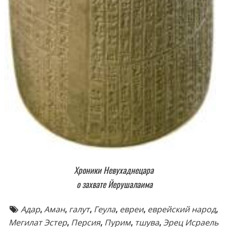
Хроники Невухаднецара
о захвате Йерушалаима
Адар
,
Аман
,
галут
,
Геула
,
евреи
,
еврейский народ
,
Мегилат Эстер
,
Персия
,
Пурим
,
тшува
,
Эрец Исраель