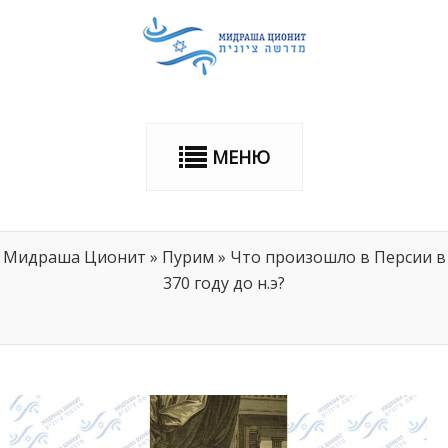
МЕНЮ
Мидраша Ционит
»
Пурим
»
Что произошло в Персии в
370 году до н.э?