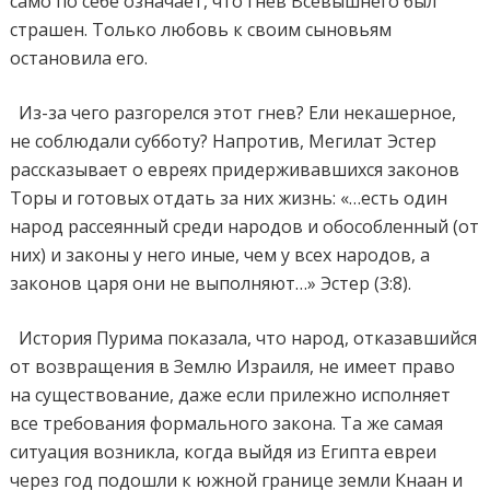
само по себе означает, что гнев Всевышнего был
страшен. Только любовь к своим сыновьям
остановила его.
Из-за чего разгорелся этот гнев? Ели некашерное,
не соблюдали субботу? Напротив, Мегилат Эстер
рассказывает о евреях придерживавшихся законов
Торы и готовых отдать за них жизнь: «…есть один
народ рассеянный среди народов и обособленный (от
них) и законы у него иные, чем у всех народов, а
законов царя они не выполняют…» Эстер (3:8).
История Пурима показала, что народ, отказавшийся
от возвращения в Землю Израиля, не имеет право
на существование, даже если прилежно исполняет
все требования формального закона. Та же самая
ситуация возникла, когда выйдя из Египта евреи
через год подошли к южной границе земли Кнаан и