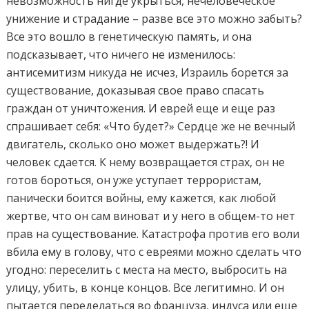
невозможность нигде укрыться, нечеловеческое
унижение и страдание – разве все это можно забыть?
Все это вошло в генетическую память, и она
подсказывает, что ничего не изменилось:
антисемитизм никуда не исчез, Израиль борется за
существование, доказывая свое право спасать
граждан от уничтожения. И еврей еще и еще раз
спрашивает себя: «Что будет?» Сердце же не вечный
двигатель, сколько оно может выдержать?! И
человек сдается. К нему возвращается страх, он не
готов бороться, он уже уступает террористам,
панически боится войны, ему кажется, как любой
жертве, что он сам виноват и у него в общем-то нет
прав на существование. Катастрофа против его воли
вбила ему в голову, что с евреями можно сделать что
угодно: переселить с места на место, выбросить на
улицу, убить, в конце концов. Все легитимно. И он
пытается переделаться во француза, индуса или еще