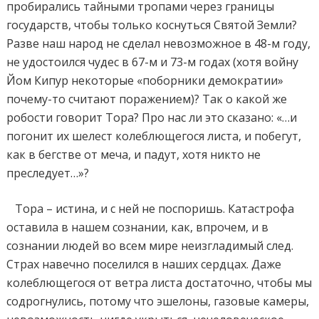
пробирались тайными тропами через границы
государств, чтобы только коснуться Святой Земли?
Разве наш народ не сделал невозможное в 48-м году,
не удостоился чудес в 67-м и 73-м годах (хотя войну
Йом Кипур некоторые «поборники демократии»
почему-то считают поражением)? Так о какой же
робости говорит Тора? Про нас ли это сказано: «…и
погонит их шелест колеблющегося листа, и побегут,
как в бегстве от меча, и падут, хотя никто не
преследует…»?
Тора – истина, и с ней не поспоришь. Катастрофа
оставила в нашем сознании, как, впрочем, и в
сознании людей во всем мире неизгладимый след.
Страх навечно поселился в наших сердцах. Даже
колеблющегося от ветра листа достаточно, чтобы мы
содрогнулись, потому что эшелоны, газовые камеры,