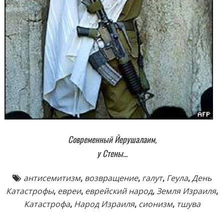
Современный Йерушалаим,
у Стены…
антисемитизм
,
возвращение
,
галут
,
Геула
,
День
Катастрофы
,
евреи
,
еврейский народ
,
Земля Израиля
,
Катастрофа
,
Народ Израиля
,
сионизм
,
тшува