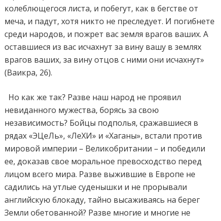
колеблющегося листа, и побегут, как в бегстве от
меча, и падут, хотя никто не преследует. И погибнете
среди народов, и пожрет вас земля врагов ваших. А
оставшиеся из вас исчахнут за вину вашу в землях
врагов ваших, за вину отцов с ними они исчахнут»
(Ваикра, 26).
Но как же так? Разве наш народ не проявил
невиданного мужества, борясь за свою
независимость? Бойцы подполья, сражавшиеся в
рядах «ЭЦеЛь», «ЛеХИ» и «Хаганы», встали против
мировой империи – Великобритании – и победили
ее, доказав свое моральное превосходство перед
лицом всего мира. Разве выжившие в Европе не
садились на утлые суденышки и не прорывали
английскую блокаду, тайно высаживаясь на берег
Земли обетованной? Разве многие и многие не