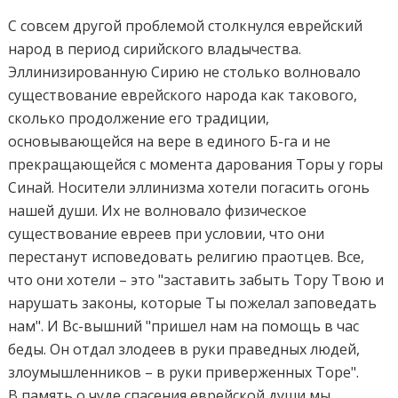
С совсем другой проблемой столкнулся еврейский
народ в период сирийского владычества.
Эллинизированную Сирию не столько волновало
существование еврейского народа как такового,
сколько продолжение его традиции,
основывающейся на вере в единого Б-га и не
прекращающейся с момента дарования Торы у горы
Синай. Носители эллинизма хотели погасить огонь
нашей души. Их не волновало физическое
существование евреев при условии, что они
перестанут исповедовать религию праотцев. Все,
что они хотели – это "заставить забыть Тору Твою и
нарушать законы, которые Ты пожелал заповедать
нам". И Вс-вышний "пришел нам на помощь в час
беды. Он отдал злодеев в руки праведных людей,
злоумышленников – в руки приверженных Торе".
В память о чуде спасения еврейской души мы