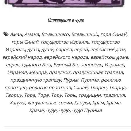
Оповещение о чуде
Аман
,
Амана
,
Вс-вышнего
,
Всевышний
,
гора Синай
,
горы Синай
,
государства Израиль
,
государство
Израиль
,
душа
,
души
,
евреев
,
еврей
,
еврейский дом
,
еврейский народ
,
еврейского народа
,
еврейском доме
,
еврея
,
единого Б-га
,
Единый Б-г
,
заповедь
,
Израиль
,
Израиля
,
менора
,
праздник
,
праздничная трапеза
,
праздничную трапезу
,
Пурим
,
Пурима
,
религию
праотцев
,
религия праотцов
,
Синай
,
Творец
,
Творца
,
Творцу
,
Тора
,
Торе
,
Тору
,
Торы
,
традиции
,
традиция
,
Ханука
,
ханукальные свечи
,
Хануки
,
Храм
,
Храма
,
Храме
,
чуде
,
чудо
,
чудо Пурима