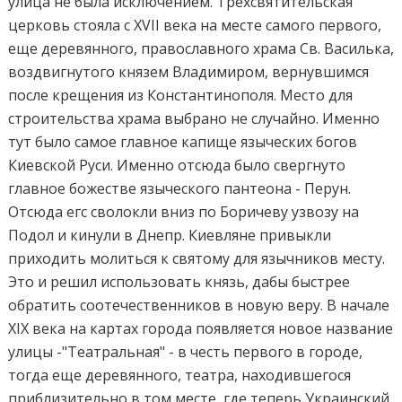
улица не была исключением. Трехсвятительская
церковь стояла с XVII века на месте самого первого,
еще деревянного, православного храма Св. Василька,
воздвигнутого князем Владимиром, вернувшимся
после крещения из Константинополя. Место для
строительства храма выбрано не случайно. Именно
тут было самое главное капище языческих богов
Киевской Руси. Именно отсюда было свергнуто
главное божестве языческого пантеона - Перун.
Отсюда егс сволокли вниз по Боричеву узвозу на
Подол и кинули в Днепр. Киевляне привыкли
приходить молиться к святому для язычников месту.
Это и решил использовать князь, дабы быстрее
обратить соотечественников в новую веру. В начале
XIX века на картах города появляется новое название
улицы -"Театральная" - в честь первого в городе,
тогда еще деревянного, театра, находившегося
приблизительно в том месте, где теперь Украинский