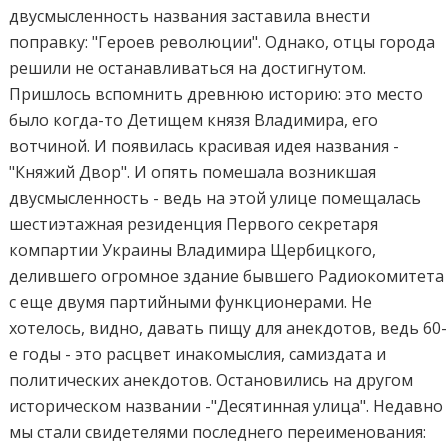
двусмысленность названия заставила внести
поправку: "Героев революции". Однако, отцы города
решили не останавливаться на достигнутом.
Пришлось вспомнить древнюю историю: это место
было когда-то Детищем князя Владимира, его
вотчиной. И появилась красивая идея названия -
"Княжий Двор". И опять помешала возникшая
двусмысленность - ведь на этой улице помещалась
шестиэтажная резиденция Первого секретаря
компартии Украины Владимира Щербицкого,
делившего огромное здание бывшего Радиокомитета
с еще двумя партийными функционерами. Не
хотелось, видно, давать пищу для анекдотов, ведь 60-
е годы - это расцвет инакомыслия, самиздата и
политических анекдотов. Остановились на другом
историческом названии -"Десятинная улица". Недавно
мы стали свидетелями последнего переименования: