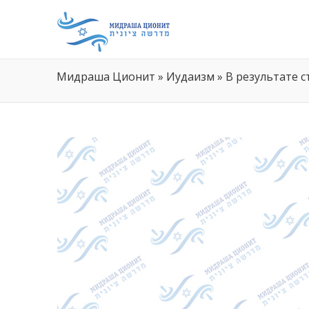
Мидраша Ционит
»
Иудаизм
»
В результате 