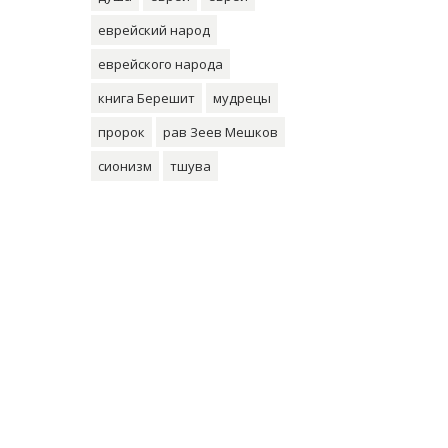
еврейский народ
еврейского народа
книга Берешит
мудрецы
пророк
рав Зеев Мешков
сионизм
тшува