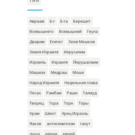
ТЭГИ
Авраам
Б-г
Б-га
Берешит
Всевышнего
Всевышний
Геула
Дварим
Египет
Зеев Мешков
Земля Израиля
Иерусалим
Израиль
Израиля
Йерушалаим
Машиах
Мидраш
Моше
Народ Израиля
Недельная глава
Песах
Рамбам
Раши
Талмуд
Творец
Тора
Торе
Торы
Храм
Шмот
Эрец Исраэль
Яаков
антисемитизм
галут
душа
евреи
еврей