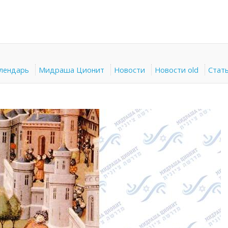
алендарь
Мидраша Ционит
Новости
Новости old
Стат