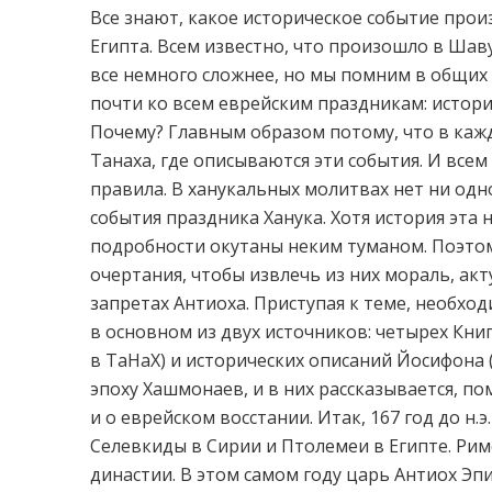
Все знают, какое историческое событие прои
Египта. Всем известно, что произошло в Шаву
все немного сложнее, но мы помним в общих 
почти ко всем еврейским праздникам: истори
Почему? Главным образом потому, что в каж
Танаха, где описываются эти события. И всем
правила. В ханукальных молитвах нет ни одн
события праздника Ханука. Хотя история эта н
подробности окутаны неким туманом. Поэтом
очертания, чтобы извлечь из них мораль, акт
запретах Антиоха. Приступая к теме, необхо
в основном из двух источников: четырех Кн
в ТаНаХ) и исторических описаний Йосифона 
эпоху Хашмонаев, и в них рассказывается, по
и о еврейском восстании. Итак, 167 год до н.
Селевкиды в Сирии и Птолемеи в Египте. Рим
династии. В этом самом году царь Антиох Эп