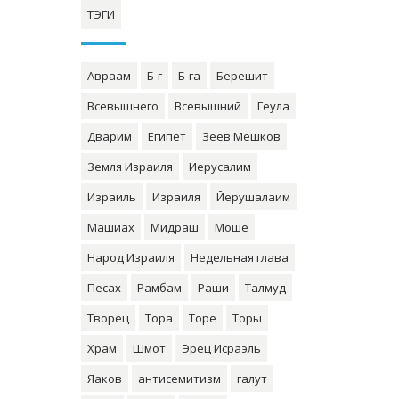
ТЭГИ
Авраам
Б-г
Б-га
Берешит
Всевышнего
Всевышний
Геула
Дварим
Египет
Зеев Мешков
Земля Израиля
Иерусалим
Израиль
Израиля
Йерушалаим
Машиах
Мидраш
Моше
Народ Израиля
Недельная глава
Песах
Рамбам
Раши
Талмуд
Творец
Тора
Торе
Торы
Храм
Шмот
Эрец Исраэль
Яаков
антисемитизм
галут