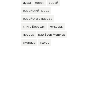
душа
евреи
еврей
еврейский народ
еврейского народа
книга Берешит
мудрецы
пророк
рав Зеев Мешков
сионизм
тшува