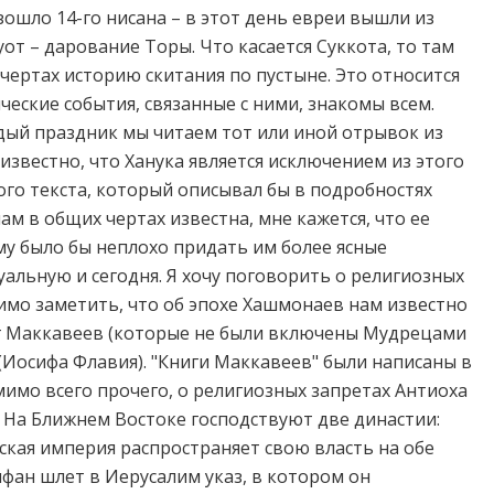
зошло 14-го нисана – в этот день евреи вышли из
от – дарование Торы. Что касается Суккота, то там
чертах историю скитания по пустыне. Это относится
ческие события, связанные с ними, знакомы всем.
дый праздник мы читаем тот или иной отрывок из
 известно, что Ханука является исключением из этого
ого текста, который описывал бы в подробностях
ам в общих чертах известна, мне кажется, что ее
у было бы неплохо придать им более ясные
уальную и сегодня. Я хочу поговорить о религиозных
димо заметить, что об эпохе Хашмонаев нам известно
иг Маккавеев (которые не были включены Мудрецами
(Иосифа Флавия). "Книги Маккавеев" были написаны в
мимо всего прочего, о религиозных запретах Антиоха
э. На Ближнем Востоке господствуют две династии:
ская империя распространяет свою власть на обе
ифан шлет в Иерусалим указ, в котором он