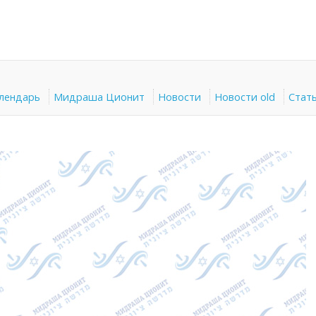
алендарь
Мидраша Ционит
Новости
Новости old
Стат