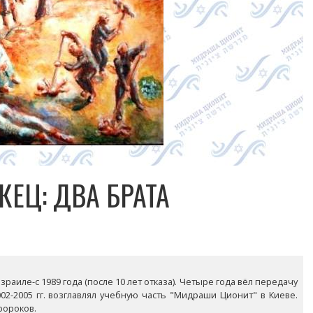
ЕЦ: ДВА БРАТА
раиле-с 1989 года (после 10 лет отказа). Четыре года вёл передачу
02-2005 гг. возглавлял учебную часть "Мидраши Ционит" в Киеве.
ророков.