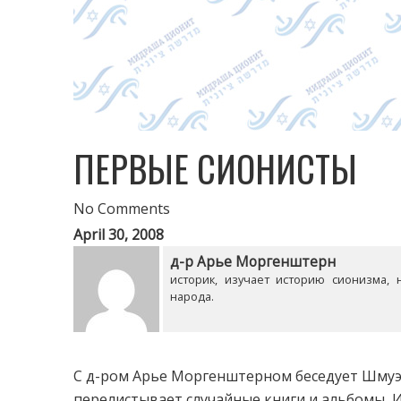
ПЕРВЫЕ СИОНИСТЫ
No Comments
April 30, 2008
д-р Арье Моргенштерн
историк, изучает историю сионизма,
народа.
С д-ром Арье Моргенштерном беседует Шмуэ
перелистывает случайные книги и альбомы, 