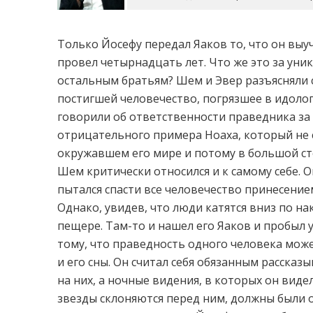
Только Йосефу передал Яаков то, что он выуч
провел четырнадцать лет. Что же это за уни
остальным братьям? Шем и Эвер разъясняли 
постигшей человечество, погрязшее в идолоп
говорили об ответственности праведника за 
отрицательного примера Ноаха, который не 
окружавшем его мире и потому в большой сте
Шем критически относился и к самому себе. 
пытался спасти все человечество принесение
Однако, увидев, что люди катятся вниз по на
пещере. Там-то и нашел его Яаков и пробыл 
тому, что праведность одного человека може
и его сны. Он считал себя обязанным рассказ
на них, а ночные видения, в которых он виде
звезды склоняются перед ним, должны были