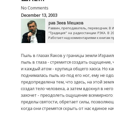
No Comments
December 13, 2003
рав Зеев Мешков
Раввин, преподаватель, переводчик. В Из
"Традиция" на радиостанции РЭКА. В 20
Работает над комментариями к книгам п
Пыль в глазах Яаков у границы земли Израиля
пыль в глаза - стремится создать ощущение, 
и каждый атом - крупица общего хаоса. Но ка
поднималась пыль из-под его ног, ему не од
предопределена тем, что здесь, на этой земл
создал тело человека, а затем вдохнул в него
захочет - преодолеть ощущение всемирного ха
пределы святости, обретает силы, позволяющ
когда они стремятся скрыть от нас единое нач