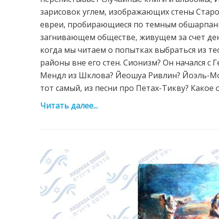
зарисовок углем, изображающих стены Старо
евреи, пробирающиеся по темным обшарпанн
загнивающем обществе, живущем за счет денег
когда мы читаем о попытках выбраться из т
районы вне его стен. Сионизм? Он начался с Г
Мендл из Шклова? Йеошуа Ривлин? Йоэль-Мо
тот самый, из песни про Петах-Тикву? Какое о
Читать далее...