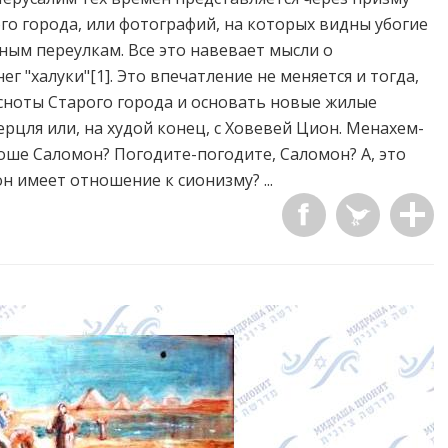
го города, или фотографий, на которых видны убогие
ым переулкам. Все это навевает мысли о
 "халуки"[1]. Это впечатление не меняется и тогда,
есноты Старого города и основать новые жилые
ерцля или, на худой конец, с Ховевей Цион. Менахем-
ше Саломон? Погодите-погодите, Саломон? А, это
н имеет отношение к сионизму? ...