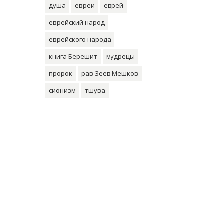
душа
евреи
еврей
еврейский народ
еврейского народа
книга Берешит
мудрецы
пророк
рав Зеев Мешков
сионизм
тшува