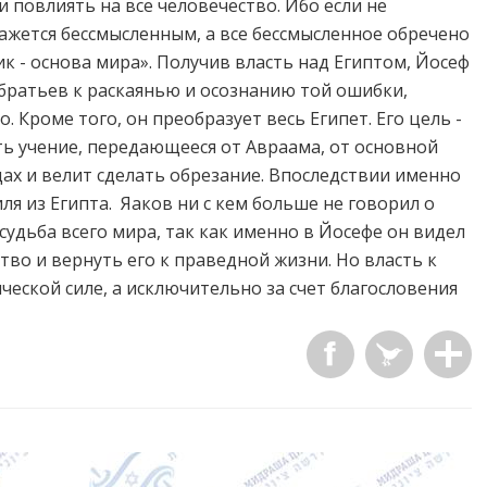
 повлиять на все человечество. Ибо если не
кажется бессмысленным, а все бессмысленное обречено
к - основа мира». Получив власть над Египтом, Йосеф
 братьев к раскаянью и осознанию той ошибки,
. Кроме того, он преобразует весь Египет. Его цель -
ть учение, передающееся от Авраама, от основной
дах и велит сделать обрезание. Впоследствии именно
я из Египта. Яаков ни с кем больше не говорил о
судьба всего мира, так как именно в Йосефе он видел
ство и вернуть его к праведной жизни. Но власть к
ческой силе, а исключительно за счет благословения