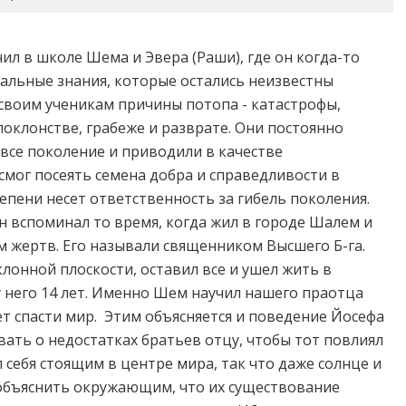
ил в школе Шема и Эвера (Раши), где он когда-то
кальные знания, которые остались неизвестны
своим ученикам причины потопа - катастрофы,
оклонстве, грабеже и разврате. Они постоянно
все поколение и приводили в качестве
смог посеять семена добра и справедливости в
пени несет ответственность за гибель поколения.
Он вспоминал то время, когда жил в городе Шалем и
м жертв. Его называли священником Высшего Б-га.
клонной плоскости, оставил все и ушел жить в
у него 14 лет. Именно Шем научил нашего праотца
т спасти мир. Этим объясняется и поведение Йосефа
ывать о недостатках братьев отцу, чтобы тот повлиял
л себя стоящим в центре мира, так что даже солнце и
 объяснить окружающим, что их существование