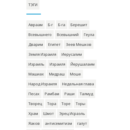
ТЭГИ
Авраам
Б-г
Б-га
Берешит
Всевышнего
Всевышний
Геула
Дварим
Египет
Зеев Мешков
Земля Израиля
Иерусалим
Израиль
Израиля
Йерушалаим
Машиах
Мидраш
Моше
Народ Израиля
Недельная глава
Песах
Рамбам
Раши
Талмуд
Творец
Тора
Торе
Торы
Храм
Шмот
Эрец Исраэль
Яаков
антисемитизм
галут