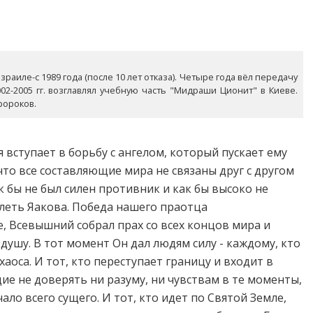
раиле-с 1989 года (после 10 лет отказа). Четыре года вёл передачу
02-2005 гг. возглавлял учебную часть "Мидраши Ционит" в Киеве.
ророков.
 вступает в борьбу с ангелом, который пускает ему
что все составляющие мира не связаны друг с другом
к бы не был силен противник и как бы высоко не
олеть Яакова. Победа нашего праотца
е, Всевышний собрал прах со всех концов мира и
 душу. В тот момент Он дал людям силу - каждому, кто
оса. И тот, кто переступает границу и входит в
ие не доверять ни разуму, ни чувствам в те моменты,
ало всего сущего. И тот, кто идет по Святой Земле,