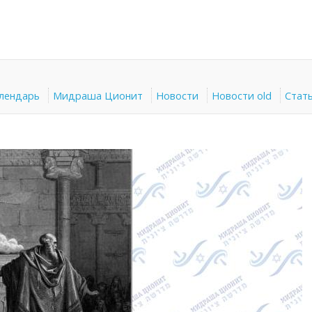
алендарь
Мидраша Ционит
Новости
Новости old
Стат