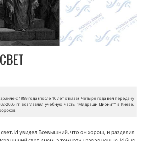
СВЕТ
раиле-с 1989 года (после 10 лет отказа). Четыре года вёл передачу
02-2005 гг. возглавлял учебную часть "Мидраши Ционит" в Киеве.
ророков.
 свет. И увидел Всевышний, что он хорош, и разделил
Всевышний свет днем, а темноту назвал ночью. И был