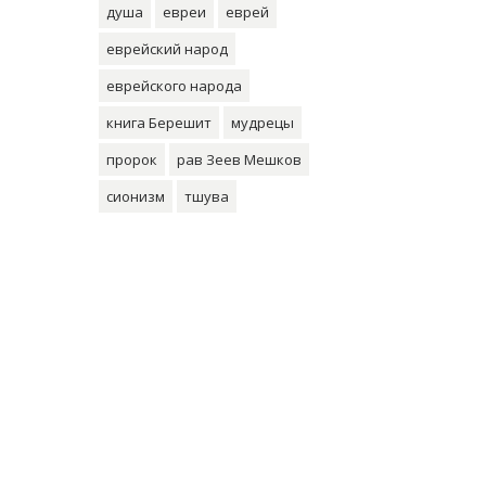
душа
евреи
еврей
еврейский народ
еврейского народа
книга Берешит
мудрецы
пророк
рав Зеев Мешков
сионизм
тшува