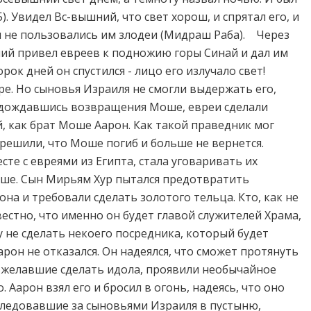
5). Увидел Вс-вышний, что свет хорош, и спрятал его, и
ы не пользовались им злодеи (Мидраш Раба). Через
ний привел евреев к подножию горы Синай и дал им
рок дней он спустился - лицо его излучало свет!
е. Но сыновья Израиля не смогли выдержать его,
е дождавшись возвращения Моше, евреи сделали
й, как брат Моше Аарон. Как такой праведник мог
решили, что Моше погиб и больше не вернется.
е с евреями из Египта, стала уговаривать их
оше. Сын Мирьям Хур пытался предотвратить
она и требовали сделать золотого тельца. Кто, как не
естно, что именно он будет главой служителей Храма,
у не сделать некоего посредника, который будет
рон не отказался. Он надеялся, что сможет протянуть
, желавшие сделать идола, проявили необычайное
 Аарон взял его и бросил в огонь, надеясь, что оно
оследовавшие за сыновьями Израиля в пустыню,