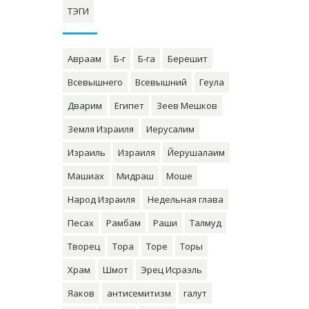
ТЭГИ
Авраам
Б-г
Б-га
Берешит
Всевышнего
Всевышний
Геула
Дварим
Египет
Зеев Мешков
Земля Израиля
Иерусалим
Израиль
Израиля
Йерушалаим
Машиах
Мидраш
Моше
Народ Израиля
Недельная глава
Песах
Рамбам
Раши
Талмуд
Творец
Тора
Торе
Торы
Храм
Шмот
Эрец Исраэль
Яаков
антисемитизм
галут