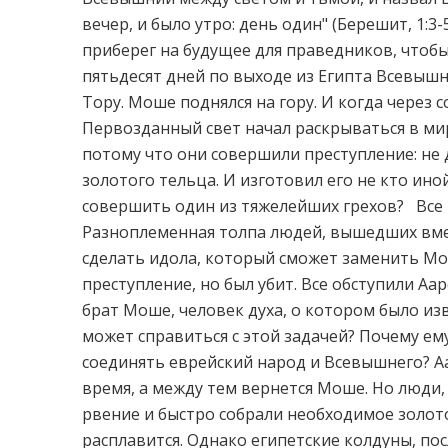
вечер, и было утро: день один" (Берешит, 1:3-
приберег на будущее для праведников, чтоб
пятьдесят дней по выходе из Египта Всевыш
Тору. Моше поднялся на гору. И когда через со
Первозданный свет начал раскрываться в мир
потому что они совершили преступление: н
золотого тельца. И изготовил его не кто ино
совершить один из тяжелейших грехов? Все 
Разноплеменная толпа людей, вышедших вмест
сделать идола, который сможет заменить М
преступление, но был убит. Все обступили Аар
брат Моше, человек духа, о котором было изв
может справиться с этой задачей? Почему ем
соединять еврейский народ и Всевышнего? Аа
время, а между тем вернется Моше. Но люди
рвение и быстро собрали необходимое золото.
расплавится. Однако египетские колдуны, п