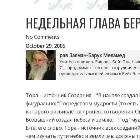
НЕДЕЛЬНАЯ ГЛАВА БЕР
No Comments
October 29, 2005
рав Залман-Барух Меламед
Учитель и лидер. Рав пос. Бейт-Эль, б
7", продолжает тесное сотрудничес
руководитель высшей ешивы в Бейт-Эле
Тора – источник Создания "В начале создал
фигурально: “Посредством мудрости (то есть Т
которого развивается процесс сотворения. О
Всевышний создал небеса и землю. Под "мудр
Б-га, его слово. Тора - источник всех создан
чем изучать пути небес и земли, мы должны п