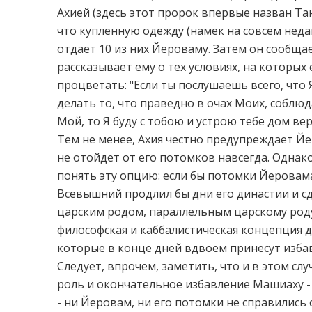
Ахией (здесь этот пророк впервые назван Та
что купленную одежду (намек на совсем неда
отдает 10 из них Йероваму. Затем он сообщае
рассказывает ему о тех условиях, на которых
процветать: "Если ты послушаешь всего, что
делать то, что праведно в очах Моих, соблюд
Мой, то Я буду с тобою и устрою тебе дом вер
Тем не менее, Ахия честно предупреждает Йе
не отойдет от его потомков навсегда. Однак
понять эту опцию: если бы потомки Йеровам
Всевышний продлил бы дни его династии и сд
царским родом, параллельным царскому роду
философская и каббалистическая концепция 
которые в конце дней вдвоем принесут избав
Следует, впрочем, заметить, что и в этом 
роль и окончательное избавление Машиаху - 
- ни Йеровам, ни его потомки не справились 