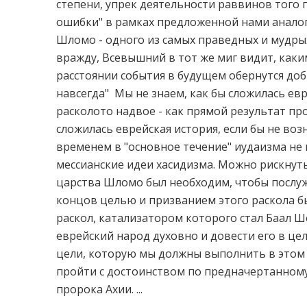
степени, упрек деятельности раввинов того п
ошибки" в рамках предложенной нами аналог
Шломо - одного из самых праведных и мудрых
вражду, Всевышний в тот же миг видит, как
расстоянии события в будущем обернутся добр
навсегда" Мы не знаем, как бы сложилась ев
расколото надвое - как прямой результат пр
сложилась еврейская история, если бы не воз
временем в "основное течение" иудаизма не 
мессианские идеи хасидизма. Можно рискнуть
царства Шломо был необходим, чтобы послу
концов целью и призванием этого раскола бы
раскол, катализатором которого стал Баал Ше
еврейский народ духовно и довести его в цел
цели, которую мы должны выполнить в этом 
пройти с достоинством по предначертанному
пророка Ахии. ...