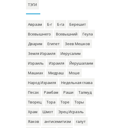
ТЭГИ
Авраам
Б-г
Б-га
Берешит
Всевышнего
Всевышний
Геула
Дварим
Египет
Зеев Мешков
Земля Израиля
Иерусалим
Израиль
Израиля
Йерушалаим
Машиах
Мидраш
Моше
Народ Израиля
Недельная глава
Песах
Рамбам
Раши
Талмуд
Творец
Тора
Торе
Торы
Храм
Шмот
Эрец Исраэль
Яаков
антисемитизм
галут