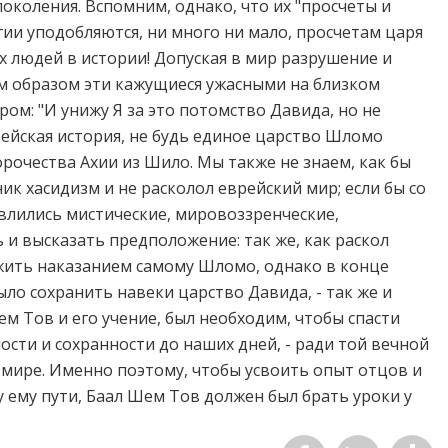
околения. Вспомним, однако, что их "просчеты и
ии уподобляются, ни много ни мало, просчетам царя
 людей в истории! Допуская в мир разрушение и
им образом эти кажущиеся ужасными на близком
ом: "И унижу Я за это потомство Давида, но не
рейская история, не будь единое царство Шломо
орочества Ахии из Шило. Мы также не знаем, как бы
ник хасидизм и не расколол еврейский мир; если бы со
влились мистические, мировоззренческие,
 и высказать предположение: так же, как раскол
жить наказанием самому Шломо, однако в конце
ло сохранить навеки царство Давида, - так же и
м Тов и его учение, был необходим, чтобы спасти
ости и сохранности до наших дней, - ради той вечной
мире. Именно поэтому, чтобы усвоить опыт отцов и
 ему пути, Баал Шем Тов должен был брать уроки у