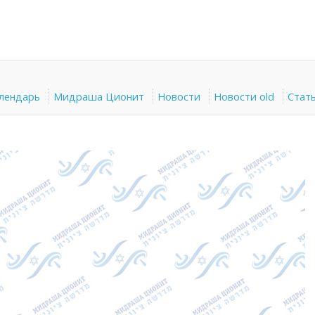
алендарь
Мидраша Ционит
Новости
Новости old
Стат