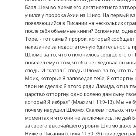
Баал Шем во время его десятилетнего затвор
учился у пророка Ахии из Шило. На первый вз
появляющийся в Писании на нескольких стран
после себя объемные книги? Вспомним, однако
Торе, - тот самый пророк, который сообщае
наказание за недостаточную бдительность пр
Шломо за то, что отклонилось сердце его от Г
повелел ему о том, чтобы не следовал он ины
сподь. И сказал Г-сподь Шломо: за то, что ты
Моих, которые Я заповедал тебе, Я отторгну 
твои не сделаю Я этого ради Давида, отца тво
царство отторгну: одно колено дам сыну тво
который Я избрал" (Млахим I 11:9-13). Мы не 
почему нарушил Шломо. Скажем только, что 
моментах и что они не заключались, не дай Б
за своего высочайшего уровня Шломо даже за
Ниже в Писании (стихи 11:30-39) приведен ра