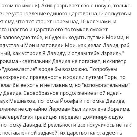
нахом по имени). Ахия разрывает свою новую, только
внее установление единого царства) на 12 лоскутов и
т ему, что тот станет царем над 10 коленами, и
 его царство и царство его потомков сможет
 Я заповедаю тебе, и будешь ходить путями Моими, и
ая уставы Мои и заповеди Мои, как делал Давид, раб
ный, как устроил Я Давиду, и отдам тебе Израиль."
ровама - светильник Давида не погаснет, и скипетр
о "двоевластие" вроде бы возможно. Попробуем
а сохранили праведность и ходили путями Торы, то
елал бы ее хоть и не главным, но "вспомогательным"
 Давида. Своеобразное продолжение этой идеи -
двух Машиахов, потомка Йосефа и потомка Давида,
ление; не случайно Йеровам был из колена Эфраима.
случае еврейская традиция передает доминирующую
потомку Давида. В реальности все получилось не так
с поставленной задачей, их царство пало, а десять