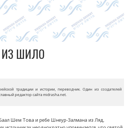
Я ИЗ ШИЛО
рейской традиции и истории, переводчик. Один из создателей
лавный редактор сайта midrasha.net.
 Баал Шем Това и ребе Шнеур-Залмана из Ляд,
их источниках неоднократно упоминается, что святой