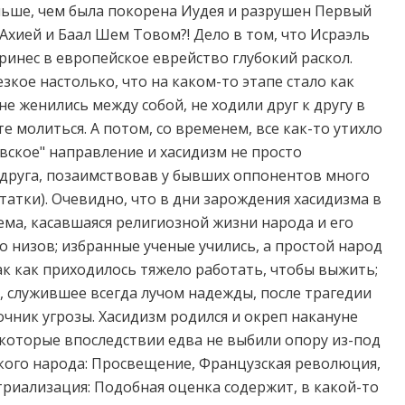
ньше, чем была покорена Иудея и разрушен Первый
 Ахией и Баал Шем Товом?! Дело в том, что Исраэль
ринес в европейское еврейство глубокий раскол.
зкое настолько, что на каком-то этапе стало как
не женились между собой, не ходили друг к другу в
е молиться. А потом, со временем, все как-то утихло
овское" направление и хасидизм не просто
 друга, позаимствовав у бывших оппонентов много
татки). Очевидно, что в дни зарождения хасидизма в
ма, касавшаяся религиозной жизни народа и его
о низов; избранные ученые учились, а простой народ
так как приходилось тяжело работать, чтобы выжить;
, служившее всегда лучом надежды, после трагедии
очник угрозы. Хасидизм родился и окреп накануне
 которые впоследствии едва не выбили опору из-под
кого народа: Просвещение, Французская революция,
триализация: Подобная оценка содержит, в какой-то