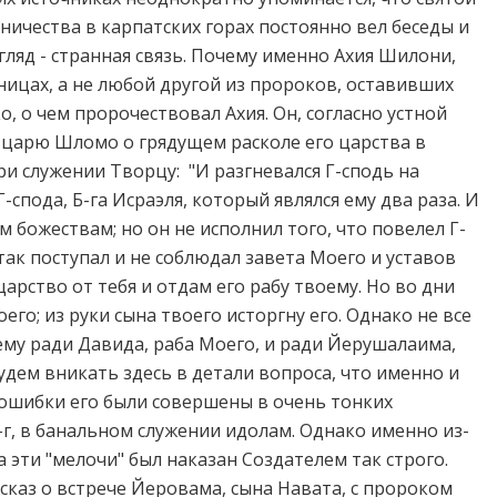
ничества в карпатских горах постоянно вел беседы и
гляд - странная связь. Почему именно Ахия Шилони,
ицах, а не любой другой из пророков, оставивших
, о чем пророчествовал Ахия. Он, согласно устной
т царю Шломо о грядущем расколе его царства в
и служении Творцу: "И разгневался Г-сподь на
-спода, Б-га Исраэля, который являлся ему два раза. И
м божествам; но он не исполнил того, что повелел Г-
 так поступал и не соблюдал завета Моего и уставов
царство от тебя и отдам его рабу твоему. Но во дни
его; из руки сына твоего исторгну его. Однако не все
ему ради Давида, раба Моего, и ради Йерушалаима,
будем вникать здесь в детали вопроса, что именно и
ошибки его были совершены в очень тонких
-г, в банальном служении идолам. Однако именно из-
 эти "мелочи" был наказан Создателем так строго.
ссказ о встрече Йеровама, сына Навата, с пророком