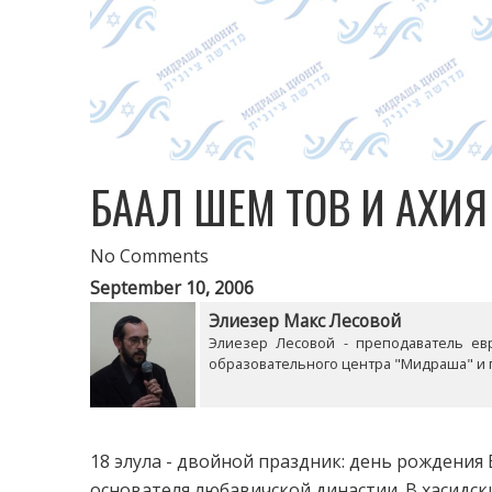
БААЛ ШЕМ ТОВ И АХИ
No Comments
September 10, 2006
Элиезер Макс Лесовой
Элиезер Лесовой - преподаватель ев
образовательного центра "Мидраша" и г
18 элула - двойной праздник: день рождения
основателя любавичской династии. В хасидск