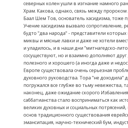
северных колен ушли в изгнание намного ра
Храм. Какова, однако, связь между пророком
Баал Шем Тов, основатель хасидизма, тоже п
Учение хасидизма вызвало сопротивление, ре
будто "два народа" - представители которых 
миквы и мясные лавки и даже не хотели вмест
и уладилось, и в наши дни "митнагедско-лит
сосуществуют, но и взаимно дополняют друг
полезного и хорошего (а иногда даже и недос
Европе существовала очень серьезная пробле
духовного руководства. Тора "не доходила" д
погружался все глубже во тьму невежества, 
наконец, даже ожидание скорого Избавления
саббатианства стало восприниматься как ист
великих духовных и социальных потрясений,
основ традиционного существования еврейс
эмансипация, научно-технический бум, индус