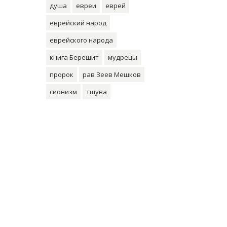
душа
евреи
еврей
еврейский народ
еврейского народа
книга Берешит
мудрецы
пророк
рав Зеев Мешков
сионизм
тшува