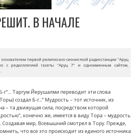
ЕШИТ. В НАЧАЛЕ
ыл основателем первой религиозно-сионисткой радиостанции "Аруц
тво с редколлегией газеты "Аруц 7" и одноименным сайтом,
.
 Б-г"… Таргум Йерушалми переводит эти слова
оры) создал Б-г...” Мудрость – тот источник, из
на – та движущая сила, посредством которой
остью", конечно же, имеется в виду Тора – мудрость
ий. Создавая мир, Всевышний смотрел в Тору. Прежде,
омнить, что все это происходит из единого источника