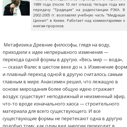
1989 года (после 10 лет отказа). Четыре года вёл
передачу "Традиция" на радиостанции РЭКА. В
2002-2005 гг. возглавлял учебную часть "Мидраши
Ционит" в Киеве. Работает над комментариями к
книгам пророков.
Метафизика Древние философы, глядя на воду,
приходили к идее непрерывного изменения —
перехода одной формы в другую. «Весь мир — вода»,
— сказал Фалес в шестом веке до н. э. Изменение фор
и плавный переход одной в другую считалось самым
главным в мире. Анаксимен решил, что лежащую в
основе мироздания более общую идею отражает
воздух: существует неподвижный и неизменный эфир,
что-то вроде изначального хаоса — строительного
материала для всего существующего. И все
существующие формы не перетекают одна в другую
подобно тому, как один вид энергии переходит в