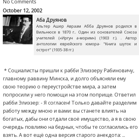
No Comments
October 12, 2002
Аба Друянов
Альтер Ашер Авраам Абба Друянов родился в
Вильнюсе в 1870 г.. Один из основателей Союза
учителей («Иргун а-морим») (1903 г.). . Автор
антологии еврейского юмора- "Книга шуток и
острот" (1935-38 гг.)
* Социалисты пришли к рабби Элиэзеру Рабиновичу,
главному раввину Минска, и долго объясняли ему
свою теорию о переустройстве мира, а затем
попросили у него помощи на этом поприще. Ответил
рабби Элиэзер: - Я согласен! Только давайте разделим
работу между мною и вами: вы станете влиять на
богатых, дабы они отдали своё имущество, а я в свою
очередь повлияю на бедных, чтобы те согласились его
взять. А вот ещё одна версия старого анекдота: ...