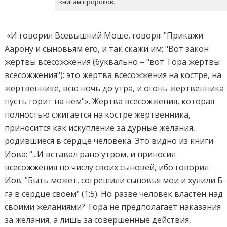
книгам пророков.
«И говорил Всевышний Моше, говоря: "Прикажи
Аарону и сыновьям его, и так скажи им: "Вот закон
жертвы всесожжения (буквально – "вот Тора жертвы
всесожжения"): это жертва всесожжения на костре, на
жертвеннике, всю ночь до утра, и огонь жертвенника
пусть горит на нем"». Жертва всесожжения, которая
полностью сжигается на костре жертвенника,
приносится как искупление за дурные желания,
родившиеся в сердце человека. Это видно из книги
Иова: "...И вставал рано утром, и приносил
всесожжения по числу своих сыновей, ибо говорил
Иов: "Быть может, согрешили сыновья мои и хулили Б-
га в сердце своем" (1:5). Но разве человек властен над
своими желаниями? Тора не предполагает наказания
за желания, а лишь за совершенные действия,