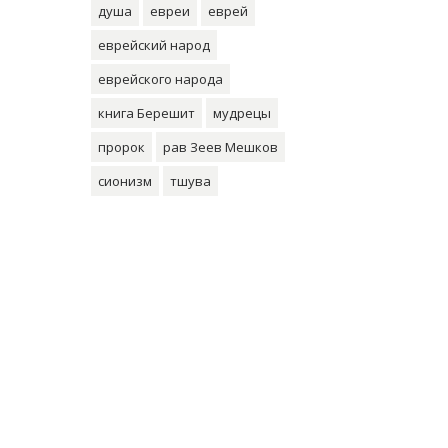
душа
евреи
еврей
еврейский народ
еврейского народа
книга Берешит
мудрецы
пророк
рав Зеев Мешков
сионизм
тшува