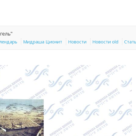
гель"
алендарь
Мидраша Ционит
Новости
Новости old
Стат