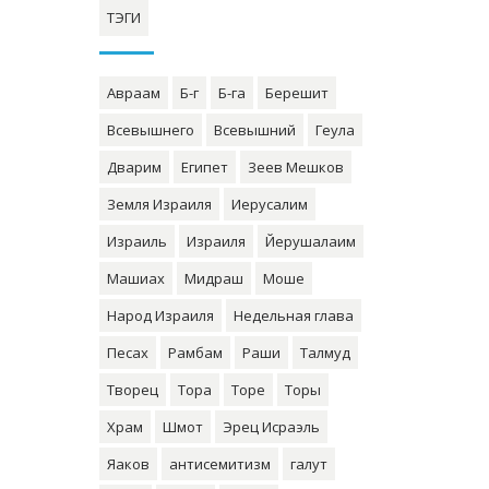
ТЭГИ
Авраам
Б-г
Б-га
Берешит
Всевышнего
Всевышний
Геула
Дварим
Египет
Зеев Мешков
Земля Израиля
Иерусалим
Израиль
Израиля
Йерушалаим
Машиах
Мидраш
Моше
Народ Израиля
Недельная глава
Песах
Рамбам
Раши
Талмуд
Творец
Тора
Торе
Торы
Храм
Шмот
Эрец Исраэль
Яаков
антисемитизм
галут