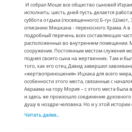
И собрал Моше все общество сыновей Израиля
исполнить: шесть дней пусть делается работа,
суббота отдыха (посвященного) Б-гу» (Шмот, 
описанию Мишкана - переносного Храма. А в 
подробный перечень всех составляющих част
расположенных во внутреннем помещении. М
сооружение. Постоянным местом служения мо
поднял своего сына на жертвенник. Там и был
того, как его отец Давид завершил завоеван
«жертвоприношения» Ицхака для всего мира,
особенности этого места, связанные с начал
Авраама на гору Мория – с этого места была 
и здесь же произошло соединение духовного
душу в ноздри человека. Но и у этой истории е
Читать далее...