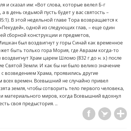
 и сказал им: «Вот слова, которые велел Б-г
 а в день седьмой пусть будет у вас святость –
35:1). В этой недельной главе Тора возвращается к
«Пекудей», одной из следующих глав, – еще один
ей сборной конструкции и предметов,
ишкан был воздвигнут у горы Синай как временное
жет быть только гора Мория, где Авраам когда-то
 воздвигнут Храм царем Шломо (832 г до н. э.) после
ие Святой Земли. И как бы ни было велико значение
 с возведением Храма, проявились другие
ом всех времен. Всевышний не случайно привел
взята земля, чтобы сотворить тело первого человека,
 и материального миров, когда Всевышний вдохнул
сть своя предыстория. ...