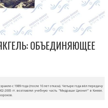
ЯКГЕЛЬ: ОБЪЕДИНЯЮЩЕЕ
раиле-с 1989 года (после 10 лет отказа). Четыре года вёл передачу
02-2005 гг. возглавлял учебную часть "Мидраши Ционит" в Киеве.
ророков.