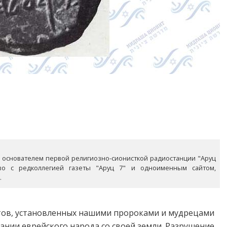
ыл основателем первой религиозно-сионисткой радиостанции "Аруц
тво с редколлегией газеты "Аруц 7" и одноименным сайтом,
.
стов, установленных нашими пророками и мудрецами
ании еврейского народа со своей земли. Разрушение