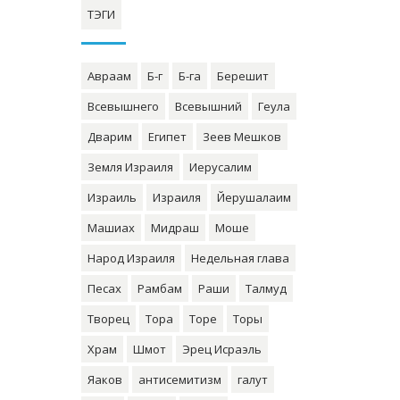
ТЭГИ
Авраам
Б-г
Б-га
Берешит
Всевышнего
Всевышний
Геула
Дварим
Египет
Зеев Мешков
Земля Израиля
Иерусалим
Израиль
Израиля
Йерушалаим
Машиах
Мидраш
Моше
Народ Израиля
Недельная глава
Песах
Рамбам
Раши
Талмуд
Творец
Тора
Торе
Торы
Храм
Шмот
Эрец Исраэль
Яаков
антисемитизм
галут