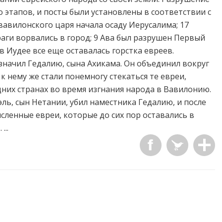
 этапов, и посты были установлены в соответствии с
вавилонского царя начала осаду Иерусалима; 17
аги ворвались в город; 9 Ава был разрушен Первый
в Иудее все еще оставалась горстка евреев.
начил Гедалию, сына Ахикама. Он объединил вокруг
 к нему же стали понемногу стекаться те евреи,
них странах во время изгнания народа в Вавилонию.
ь, сын Нетании, убил наместника Гедалию, и после
исленные евреи, которые до сих пор оставались в
...