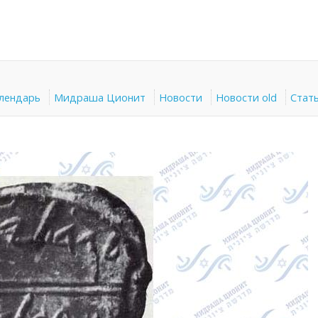
алендарь
Мидраша Ционит
Новости
Новости old
Стат