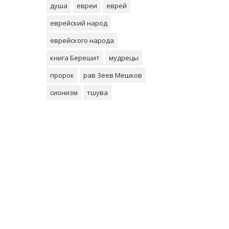
душа
евреи
еврей
еврейский народ
еврейского народа
книга Берешит
мудрецы
пророк
рав Зеев Мешков
сионизм
тшува