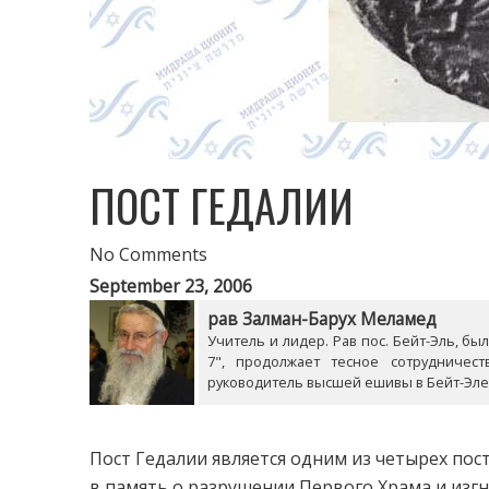
ПОСТ ГЕДАЛИИ
No Comments
September 23, 2006
рав Залман-Барух Меламед
Учитель и лидер. Рав пос. Бейт-Эль, б
7", продолжает тесное сотрудничес
руководитель высшей ешивы в Бейт-Эле
Пост Гедалии является одним из четырех по
в память о разрушении Первого Храма и изгн