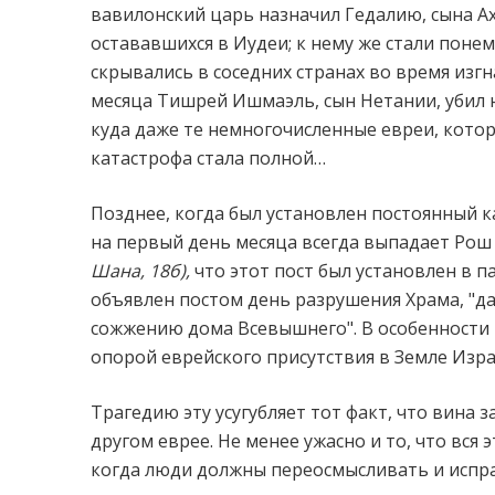
вавилонский царь назначил Гедалию, сына Ах
остававшихся в Иудеи; к нему же стали поне
скрывались в соседних странах во время изг
месяца Тишрей Ишмаэль, сын Нетании, убил н
куда даже те немногочисленные евреи, котор
катастрофа стала полной…
Позднее, когда был установлен постоянный ка
на первый день месяца всегда выпадает Ро
Шана, 18б),
что этот пост был установлен в п
объявлен постом день разрушения Храма, "да
сожжению дома Всевышнего". В особенности 
опорой еврейского присутствия в Земле Изр
Трагедию эту усугубляет тот факт, что вина з
другом еврее. Не менее ужасно и то, что вся 
когда люди должны переосмысливать и испра