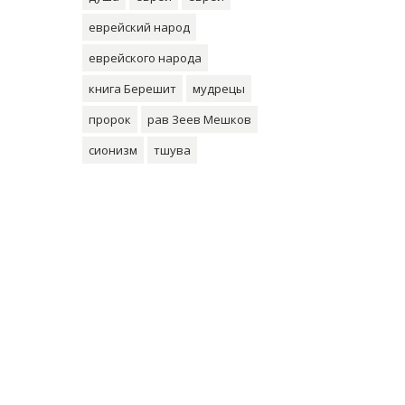
еврейский народ
еврейского народа
книга Берешит
мудрецы
пророк
рав Зеев Мешков
сионизм
тшува