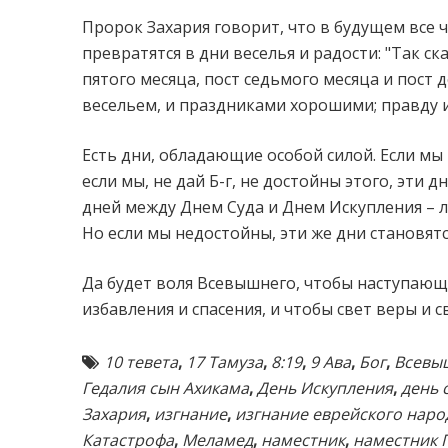
Пророк Захария говорит, что в будущем все 
превратятся в дни веселья и радости: "Так ск
пятого месяца, пост седьмого месяца и пост 
весельем, и праздниками хорошими; правду 
Есть дни, обладающие особой силой. Если мы 
если мы, не дай Б-г, не достойны этого, эти 
дней между Днем Суда и Днем Искупления – л
Но если мы недостойны, эти же дни становят
Да будет воля Всевышнего, чтобы наступающи
избавления и спасения, и чтобы свет веры и 
10 тевета
,
17 Тамуза
,
8:19
,
9 Ава
,
Бог
,
Всевыш
Гедалия сын Ахикама
,
День Искупления
,
день 
Захария
,
изгнание
,
изгнание еврейского наро
Катастрофа
,
Меламед
,
наместник
,
наместник 