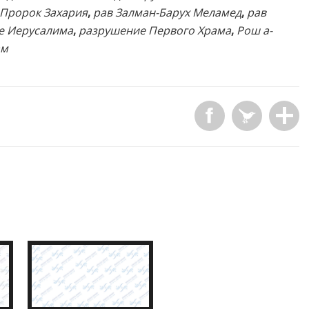
Пророк Захария
,
рав Залман-Барух Меламед
,
рав
е Иерусалима
,
разрушение Первого Храма
,
Рош а-
ам