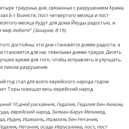
четыре траурных дня, связанных с разрушением Храма,
азал Б-г Воинств: пост четвертого месяца и пост
десятого месяца будут для дома Йеуды радостью, и
и мир любите"
(Захария, 8:19).
того достойны, эти дни становятся днями радости, а
дни становятся для нас тяжелыми днями траура. Десять
учшее время для того, чтобы исправлять и улучшать.
ся пиком разрушения.
й год стал для всего еврейского народа годом
свет Торы освещал весь еврейский народ.
ний 10 дней раскаяния
,
Гедалия
,
Гедалия бен Ахикам
,
суда
,
еврейский народ
,
Залман-Барух Меламед
,
да
,
Иудея
,
Ишмаэль
,
Ишмаэль бен Нетания
,
Гедалия
,
Нетания
,
осада Иерусалима
,
пост
,
пост