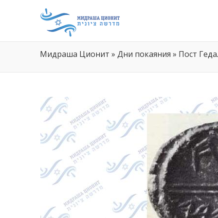
Мидраша Ционит
»
Дни покаяния
»
Пост Геда