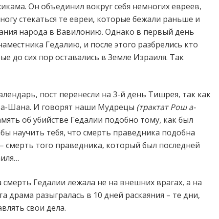
икама. Он объединил вокруг себя немногих евреев,
многу стекаться те евреи, которые бежали раньше и
нания народа в Вавилонию. Однако в первый день
аместника Гедалию, и после этого разбрелись кто
ые до сих пор оставались в Земле Израиля. Так
лендарь, пост перенесли на 3-й день Тишрея, так как
ш а-Шана. И говорят наши Мудрецы
(трактат Рош а-
амять об убийстве Гедалии подобно тому, как был
бы научить тебя, что смерть праведника подобна
– смерть того праведника, который был последней
аиля…
а смерть Гедалии лежала не на внешних врагах, а на
эта драма разыгралась в 10 дней раскаяния – те дни,
влять свои дела.