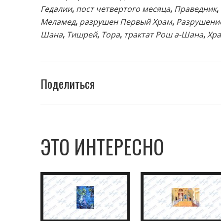
Гедалии
,
пост четвертого месяца
,
Праведник
,
Меламед
,
разрушен Первый Храм
,
Разрушени
Шана
,
Тишрей
,
Тора
,
трактат Рош а-Шана
,
Хр
Поделиться
ЭТО ИНТЕРЕСНО