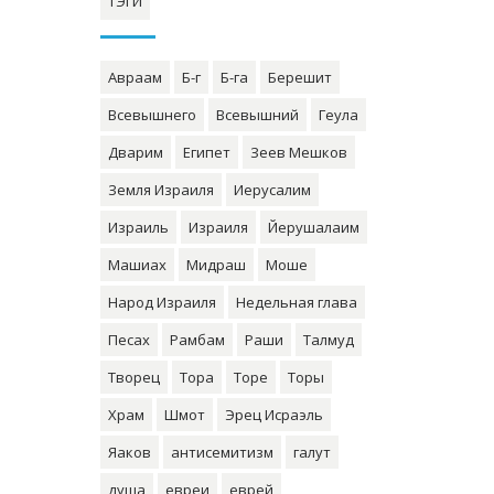
ТЭГИ
Авраам
Б-г
Б-га
Берешит
Всевышнего
Всевышний
Геула
Дварим
Египет
Зеев Мешков
Земля Израиля
Иерусалим
Израиль
Израиля
Йерушалаим
Машиах
Мидраш
Моше
Народ Израиля
Недельная глава
Песах
Рамбам
Раши
Талмуд
Творец
Тора
Торе
Торы
Храм
Шмот
Эрец Исраэль
Яаков
антисемитизм
галут
душа
евреи
еврей