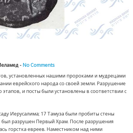
Меламед -
No Comments
стов, установленных нашими пророками и мудрецами
ании еврейского народа со своей земли. Разрушение
 этапов, и посты были установлены в соответствии с
саду Иерусалима; 17 Тамуза были пробиты стены
ва был разрушен Первый Храм. После разрушения
ась горстка евреев. Наместником над ними