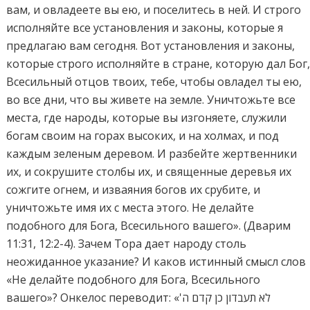
вам, и овладеете вы ею, и поселитесь в ней. И строго
исполняйте все установления и законы, которые я
предлагаю вам сегодня. Вот установления и законы,
которые строго исполняйте в стране, которую дал Бог
Всесильный отцов твоих, тебе, чтобы овладел ты ею,
во все дни, что вы живете на земле. Уничтожьте все
места, где народы, которые вы изгоняете, служили
богам своим на горах высоких, и на холмах, и под
каждым зеленым деревом. И разбейте жертвенники
их, и сокрушите столбы их, и священные деревья их
сожгите огнем, и изваяния богов их срубите, и
уничтожьте имя их с места этого. Не делайте
подобного для Бога, Всесильного вашего». (Дварим
11:31, 12:2-4). Зачем Тора дает народу столь
неожиданное указание? И каков истинный смысл слов
«Не делайте подобного для Бога, Всесильного
вашего»? Онкелос переводит: «לא תעבדון כן קדם ה'