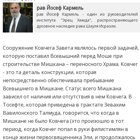
рав Йосеф Кармель
рав Йосеф Кармель - один из руководителей
института "Эрец Хемда", распространяющего
духовное наследие рава Шауля Исраэли.
Сооружение Ковчега Завета являлось первой задачей,
которую поставил Всевышний перед Моше при
строительстве Мишкана – переносного Храма. Ковчег
- это та деталь конструкции, которая
непосредственно обеспечивала пребывание
Всевышнего в Мишкане. Статус всего Мишкана
зависел от наличия или отсутствия в нём Ковчега. В
Тосефте, которая приведена в трактате Зевахим
Вавилонского Талмуда, говорится, что когда в
Мишкане не было Ковчега (это произошло в тот
период, когда Ковчег попал в руки филистимлян в
конце жизни первосвященника Эли, и продолжалось