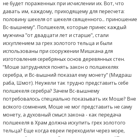
не будет пораженных при исчислении их. Вот, что
давать им, каждому, приходящему для пересчета:
половину шекеля от шекеля священного... приношени
Вс-вышнему". Полшекеля, которые принес каждый
мужчина "от двадцати лет и старше", стали
искуплением за грех золотого тельца и были
использованы при сооружении Мишкана для
изготовления серебряных основ деревянных стен.
"Моше затруднялся понять закон о полшекелях
серебра, и Вс-вышний показал ему монету" (Мидраш
раба, Шмот). Неужели так трудно представить себе
полшекеля серебра? Зачем Вс-вышнему
потребовалось специально показывать их Моше? Вне
всякого сомнения, Моше не мог представить не саму
монету, а духовный смысл закона - как передача
полшекеля в Храм должна искупить грех золотого
тельца? Еще когда евреи переходили через море,