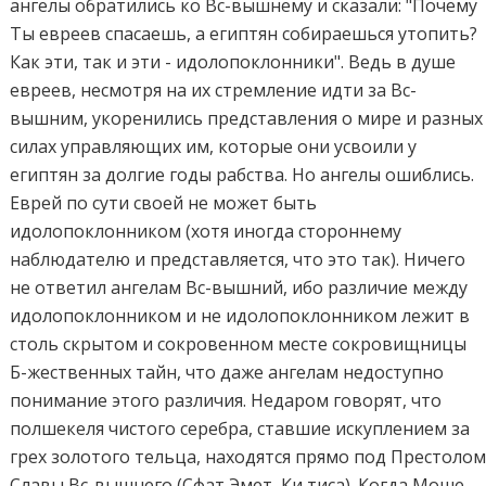
ангелы обратились ко Вс-вышнему и сказали: "Почему
Ты евреев спасаешь, а египтян собираешься утопить?
Как эти, так и эти - идолопоклонники". Ведь в душе
евреев, несмотря на их стремление идти за Вс-
вышним, укоренились представления о мире и разных
силах управляющих им, которые они усвоили у
египтян за долгие годы рабства. Но ангелы ошиблись.
Еврей по сути своей не может быть
идолопоклонником (хотя иногда стороннему
наблюдателю и представляется, что это так). Ничего
не ответил ангелам Вс-вышний, ибо различие между
идолопоклонником и не идолопоклонником лежит в
столь скрытом и сокровенном месте сокровищницы
Б-жественных тайн, что даже ангелам недоступно
понимание этого различия. Недаром говорят, что
полшекеля чистого серебра, ставшие искуплением за
грех золотого тельца, находятся прямо под Престоло
Славы Вс-вышнего (Сфат Эмет, Ки тиса). Когда Моше