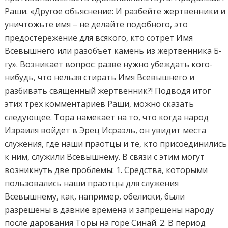
Раши. «Другое объяснение: И разбейте жертвенники и
уничтожьте имя – не делайте подобного, это
предостережение для всякого, кто сотрет Имя
Всевышнего или разобъет камень из жертвенника Б-
гу». Возникает вопрос: разве нужно убеждать кого-
нибудь, что нельзя стирать Имя Всевышнего и
разбивать священный жертвенник?! Подводя итог
этих трех комментариев Раши, можно сказать
следующее. Тора намекает на то, что когда народ
Израиля войдет в Эрец Исраэль, он увидит места
служения, где наши праотцы и те, кто присоединились
к ним, служили Всевышнему. В связи с этим могут
возникнуть две проблемы: 1. Средства, которыми
пользовались наши праотцы для служения
Всевышнему, как, например, обелиски, были
разрешены в давние времена и запрещены народу
после дарования Торы на горе Синай. 2. В период