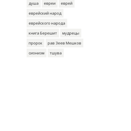
душа
евреи
еврей
еврейский народ
еврейского народа
книга Берешит
мудрецы
пророк
рав Зеев Мешков
сионизм
тшува