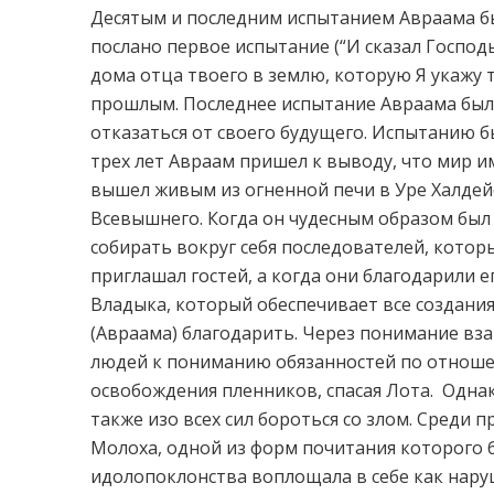
Десятым и последним испытанием Авраама б
послано первое испытание (“И сказал Господь
дома отца твоего в землю, которую Я укажу т
прошлым. Последнее испытание Авраама было
отказаться от своего будущего. Испытанию б
трех лет Авраам пришел к выводу, что мир и
вышел живым из огненной печи в Уре Халдей
Всевышнего. Когда он чудесным образом был с
собирать вокруг себя последователей, которы
приглашал гостей, а когда они благодарили ег
Владыка, который обеспечивает все создания
(Авраама) благодарить. Через понимание в
людей к пониманию обязанностей по отноше
освобождения пленников, спасая Лота. Одна
также изо всех сил бороться со злом. Среди 
Молоха, одной из форм почитания которого 
идолопоклонства воплощала в себе как нару