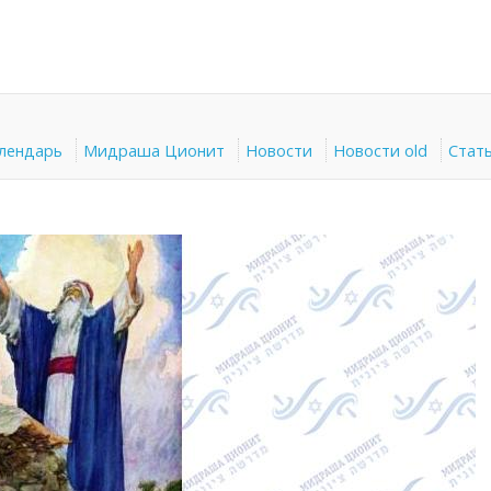
алендарь
Мидраша Ционит
Новости
Новости old
Стат