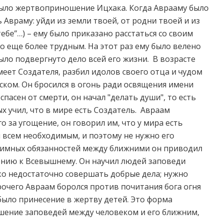
ыло жертвоприношение Ицхака. Когда Аврааму было
 Авраму: уйди из земли твоей, от родни твоей и из
ебе”…) – ему было приказано расстаться со своим
 еще более трудным. На этот раз ему было велено
ыло подвергнуто дело всей его жизни. В возрасте
меет Создателя, разбил идолов своего отца и чудом
ском. Он бросился в огонь ради освящения имени
пасен от смерти, он начал "делать души", то есть
х учил, что в мире есть Создатель. Авраам
о за угощение, он говорил им, что у мира есть
 всем необходимым, и поэтому не нужно его
заимных обязанностей между ближними он приводил
нию к Всевышнему. Он научил людей заповеди
ко недостаточно совершать добрые дела; нужно
прочего Авраам боролся против почитания бога огня
было принесение в жертву детей. Это форма
шение заповедей между человеком и его ближним,