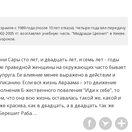
раиле-с 1989 года (после 10 лет отказа). Четыре года вёл передачу
02-2005 гг. возглавлял учебную часть "Мидраши Ционит" в Киеве.
ророков.
ни Сары сто лет, и двадцать лет, и семь лет - годы
яние праведной женщины на окружающих часто бывает
упруга. Ее влияние менее выражено в действии и
писанию. Если вся жизнь Авраама – это движение
полнения Б-жественного повеления "Иди к себе", то
м, что она всю жизнь оставалась такой же, какой и
 же красива, как в двадцать, а в двадцать так же
ерешит Раба. ...