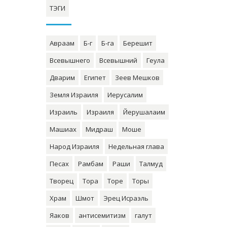
ТЭГИ
Авраам
Б-г
Б-га
Берешит
Всевышнего
Всевышний
Геула
Дварим
Египет
Зеев Мешков
Земля Израиля
Иерусалим
Израиль
Израиля
Йерушалаим
Машиах
Мидраш
Моше
Народ Израиля
Недельная глава
Песах
Рамбам
Раши
Талмуд
Творец
Тора
Торе
Торы
Храм
Шмот
Эрец Исраэль
Яаков
антисемитизм
галут