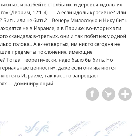
ки их, и разбейте столбы их, и деревья-идолы их
того» (Дварим, 12:1-4). А если идолы красивые? Или
ь? Бить или не бить? Венеру Милосскую и Нику бить
аходятся не в Израиле, а в Париже; во-вторых эти
 скандала; в-третьих, они и так побитые: у одной
лько голова... А в-четвертых, им никто сегодня не
оящие предметы поклонения, имеющие
 Тогда, теоретически, надо было бы бить. Но
териальные ценности», даже если они являются
яются в Израиле, так как это запрещает
аях — доминирующий. ...