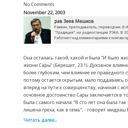
No Comments
November 22, 2003
рав Зеев Мешков
Раввин, преподаватель, переводчик. В Из
"Традиция" на радиостанции РЭКА. В 20
Работает над комментариями к книгам п
Она осталась такой, какой и была "И было жиз
жизни Сары" (Берешит, 23:1). Духовное вли
более глубоким, чем влияние ее праведного с
потому остается скрытым, мало поддаваясь о
вперед на пути к совершенству, начиная с ис
основное достоинство Сары заключается в то
была с самого начала: "В сто лет она была так
лишена греха, как в семь", - говорит мидраш Б
Читать далее...