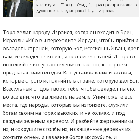
института "Эрец Хемда", распространяющего
духовное наследие рава Шауля Исраэли.
Тора велит народу Израиля, когда он входит в Эрец
Исраэль: «Ибо вы переходите Иордан, чтобы прийти и
овладеть страной, которую Бог, Всесильный ваш, дае
вам, и овладеете вы ею, и поселитесь в ней. И строго
исполняйте все установления и законы, которые я
предлагаю вам сегодня. Вот установления и законы,
которые строго исполняйте в стране, которую дал Бог
Всесильный отцов твоих, тебе, чтобы овладел ты ею,
во все дни, что вы живете на земле. Уничтожьте все
места, где народы, которые вы изгоняете, служили
богам своим на горах высоких, и на холмах, и под
каждым зеленым деревом. И разбейте жертвенники
их, и сокрушите столбы их, и священные деревья их
сожгите огнем, и изваяния богов их срубите, и