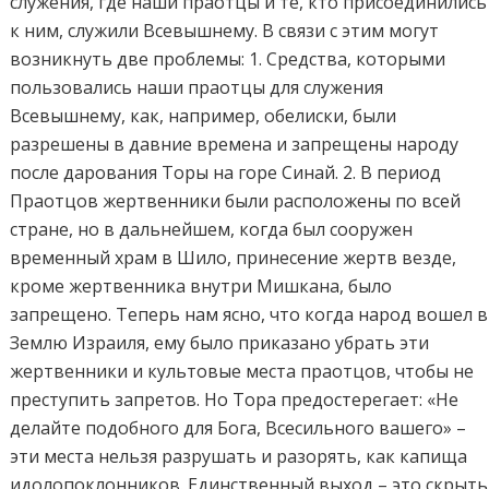
служения, где наши праотцы и те, кто присоединились
к ним, служили Всевышнему. В связи с этим могут
возникнуть две проблемы: 1. Средства, которыми
пользовались наши праотцы для служения
Всевышнему, как, например, обелиски, были
разрешены в давние времена и запрещены народу
после дарования Торы на горе Синай. 2. В период
Праотцов жертвенники были расположены по всей
стране, но в дальнейшем, когда был сооружен
временный храм в Шило, принесение жертв везде,
кроме жертвенника внутри Мишкана, было
запрещено. Теперь нам ясно, что когда народ вошел в
Землю Израиля, ему было приказано убрать эти
жертвенники и культовые места праотцов, чтобы не
преступить запретов. Но Тора предостерегает: «Не
делайте подобного для Бога, Всесильного вашего» –
эти места нельзя разрушать и разорять, как капища
идолопоклонников. Единственный выход – это скрыть