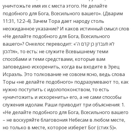
уничтожьте имя их с места этого. Не делайте
подобного для Бога, Всесильного вашего». (Дварим
11:31, 12:2-4). Зачем Тора дает народу столь
неожиданное указание? И каков истинный смысл слов
«Не делайте подобного для Бога, Всесильного
вашего»? Онкелос переводит: «לא תעבדון כן קדם ה'
אלהכון», то есть: не служите Всевышнему теми
способами и теми средствами, которые вам
заповедано искоренить, когда вы входите в Эрец
Исраэль. Это толкование не совсем ясно, ведь слова
Торы «не делайте подобного» подразумевают то, как
нужно поступить с идолопоконством, то есть
«уничтожить и искоренить» его, а не сами способы
служения идолам. Раши приводит три объяснения: 1.
«Не делайте подобного для Бога, Всесильного вашего
– не воскуряйте благовония Небесам в любом месте,
но только в месте, которое изберет Бог (стих 5)».