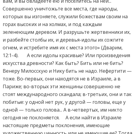
вам, и вы овладеете ею и поселитесь на ней...
Совершенно уничтожьте все места, где народы,
которых вы изгоняете, служили божествам своим на
горах высоких и на холмах, и под каждым
зеленеющим деревом. И разрушьте жертвенники их,
и разбейте столбы их, и деревья-идолы их сожгите
огнем, и истребите имя их с места этого» (Дварим,
12:1-4). А если идолы красивые? Или произведения
искусства древности? Как быть? Бить или не бить?
Венеру Милосскую и Нику бить не надо. Нефертити —
тоже. Во-первых, они находятся не в Израиле, а в
Париже; во-вторых эти женщины совершенно не
стоят международного скандала; в-третьих, они и так
побитые: у одной нет рук, у другой — головы, еще у
одной — только голова... А в-четвертых, им никто
сегодня не поклоняется. А если найти в Израиле
настоящие предметы поклонения, имеющие
художественную ценность или не имеющие ее? Тогда,