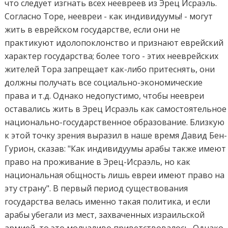
что следует изгнать всех неевреев из Эрец Исраэль.
Согласно Торе, неевреи - как индивидуумы! - могут
жить в еврейском государстве, если они не
практикуют идолопоклонство и признают еврейский
характер государства; более того - этих нееврейских
жителей Тора запрещает как-либо притеснять, они
должны получать все социально-экономические
права и т.д. Однако недопустимо, чтобы неевреи
оставались жить в Эрец Исраэль как самостоятельное
национально-государственное образование. Близкую
к этой точку зрения выразил в наше время Давид Бен-
Гурион, сказав: "Как индивидуумы арабы также имеют
право на проживание в Эрец-Исраэль, но как
национальная общность лишь евреи имеют право на
эту страну". В первый период существования
государства велась именно такая политика, и если
арабы убегали из мест, захваченных израильской
армией, то это молчаливо приветствовалось. Однако