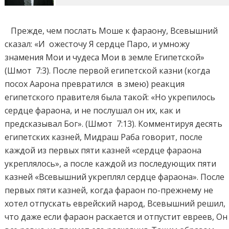
Прежде, чем послать Моше к фараону, Всевышний
сказал: «И ожесточу Я сердце Паро, и умножу
знамения Мои и чудеса Мои в земле Египетской»
(Шмот 7:3). После первой египетской казни (когда
посох Аарона превратился в змею) реакция
египетского правителя была такой: «Но укрепилось
сердце фараона, и не послушал он их, как и
предсказывал Бог». (Шмот 7:13). Комментируя десять
египетских казней, Мидраш Раба говорит, после
каждой из первых пяти казней «сердце фараона
укреплялось», а после каждой из последующих пяти
казней «Всевышний укреплял сердце фараона». После
первых пяти казней, когда фараон по-прежнему не
хотел отпускать еврейский народ, Всевышний решил,
что даже если фараон раскается и отпустит евреев, Он