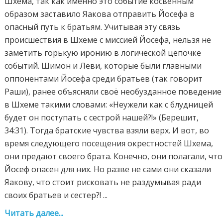
Шхема, так как именно это событие косвенным
образом заставило Яакова отправить Йосефа в
опасный путь к братьям. Учитывая эту связь
происшествия в Шхеме с миссией Йосефа, нельзя не
заметить горькую иронию в логической цепочке
событий. Шимон и Леви, которые были главными
оппонентами Йосефа среди братьев (так говорит
Раши), ранее объясняли своё необузданное поведение
в Шхеме такими словами: «Неужели как с блудницей
будет он поступать с сестрой нашей?!» (Берешит,
34:31). Тогда братские чувства взяли верх. И вот, во
время следующего посещения окрестностей Шхема,
они предают своего брата. Конечно, они полагали, что
Йосеф опасен для них. Но разве не сами они сказали
Яакову, что стоит рисковать не раздумывая ради
своих братьев и сестер?! ...
Читать далее...