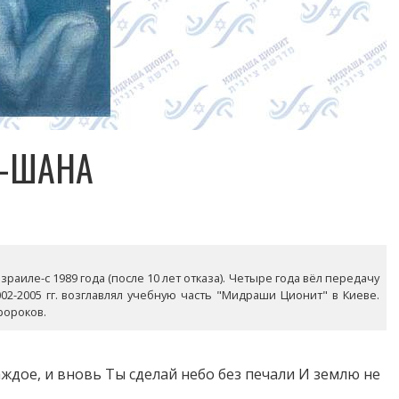
А-ШАНА
раиле-с 1989 года (после 10 лет отказа). Четыре года вёл передачу
02-2005 гг. возглавлял учебную часть "Мидраши Ционит" в Киеве.
ророков.
ждое, и вновь Ты сделай небо без печали И землю не