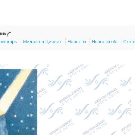
нику"
алендарь
Мидраша Ционит
Новости
Новости old
Стат