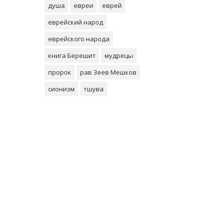
душа
евреи
еврей
еврейский народ
еврейского народа
книга Берешит
мудрецы
пророк
рав Зеев Мешков
сионизм
тшува