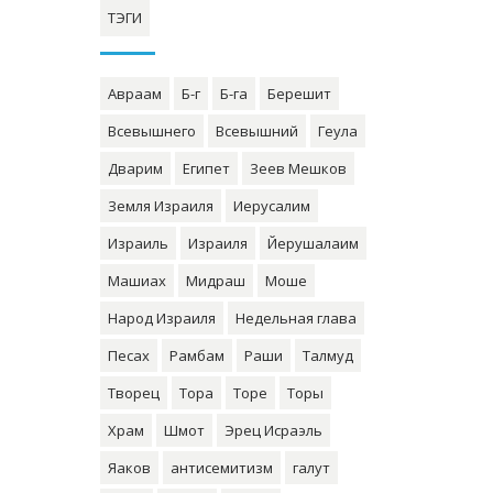
ТЭГИ
Авраам
Б-г
Б-га
Берешит
Всевышнего
Всевышний
Геула
Дварим
Египет
Зеев Мешков
Земля Израиля
Иерусалим
Израиль
Израиля
Йерушалаим
Машиах
Мидраш
Моше
Народ Израиля
Недельная глава
Песах
Рамбам
Раши
Талмуд
Творец
Тора
Торе
Торы
Храм
Шмот
Эрец Исраэль
Яаков
антисемитизм
галут