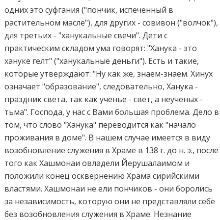
одних это суфгания ("пончик, испеченный в
растительном масле"), для других - совивон ("волчок"),
для третьих - "ханукальные свечи". Дети с
практическим складом ума говорят: "Ханука - это
хануке гелт" ("ханукальные деньги"). Есть и такие,
которые утверждают: "Ну как же, знаем-знаем. Хинух
означает "образование", следовательно, Ханука -
праздник света, так как ученье - свет, а неученых -
тьма". Господа, у нас с Вами большая проблема. Дело в
том, что слово "Ханука" переводится как "начало
проживания в доме". В нашем случае имеется в виду
возобновление служения в Храме в 138 г. до н. э., после
того как Хашмонаи овладели Йерушалаимом и
положили конец осквернению Храма сирийскими
властями. Хашмонаи не ели пончиков - они боролись
за независимость, которую они не представляли себе
без возобновления служения в Храме. Незнание