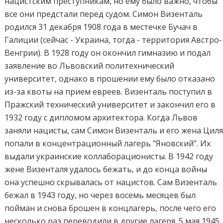
нацистским преступникам, но ему было важно, чтобы
все они предстали перед судом. Симон Визенталь
родился 31 декабря 1908 года в местечке Бучач в
Галиции (сейчас - Украина, тогда - территория Австро-
Венгрии). В 1928 году он окончил гимназию и подал
заявление во Львовский политехнический
университет, однако в прошении ему было отказано
из-за квоты на прием евреев. Визенталь поступил в
Пражский технический университет и закончил его в
1932 году с дипломом архитектора. Когда Львов
заняли нацисты, сам Симон Визенталь и его жена Цил
попали в концентрационный лагерь "Яновский". Их
выдали украинские коллаборационисты. В 1942 году
жене Визенталя удалось бежать, и до конца войны
она успешно скрывалась от нацистов. Сам Визенталь
бежал в 1943 году, но через восемь месяцев был
пойман и снова брошен в концлагерь, после чего его
несколько раз переводили в другие лагеря. 5 мая 1945