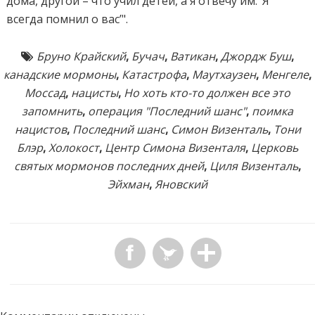
дома, другой – что учил детей, а я отвечу им: ‘Я
всегда помнил о вас’".
Бруно Крайский
,
Бучач
,
Ватикан
,
Джордж Буш
,
канадские мормоны
,
Катастрофа
,
Маутхаузен
,
Менгеле
,
Моссад
,
нацисты
,
Но хоть кто-то должен все это
запомнить
,
операция "Последний шанс"
,
поимка
нацистов
,
Последний шанс
,
Симон Визенталь
,
Тони
Блэр
,
Холокост
,
Центр Симона Визенталя
,
Церковь
святых мормонов последних дней
,
Циля Визенталь
,
Эйхман
,
Яновский