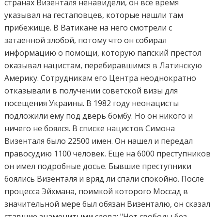
странах Визенталя ненавидели, он все время
указывал на гестаповцев, которые нашли там
прибежище. В Ватикане на него смотрели с
затаенной злобой, потому что он собирал
информацию о помощи, которую папский престол
оказывал нацистам, перебиравшимся в Латинскую
Америку. Сотрудникам его Центра неоднократно
отказывали в получении советской визы для
посещения Украины. В 1982 году неонацисты
подложили ему под дверь бомбу. Но он никого и
ничего не боялся. В списке нацистов Симона
Визенталя было 22500 имен. Он нашел и передал
правосудию 1100 человек. Еще на 6000 преступников
он имел подробные досье. Бывшие преступники
боялись Визенталя и вряд ли спали спокойно. После
процесса Эйхмана, поимкой которого Моссад в
значительной мере был обязан Визенталю, он сказал
ставшие знаменитыми слова: "Нет свободы без