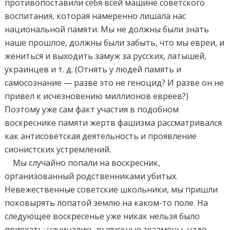
противопоставили себя всей машине советского
воспитания, которая намеренно лишала нас
национальной памяти. Мы не должны были знать
наше прошлое, должны были забыть, что мы евреи, и
жениться и выходить замуж за русских, латышей,
украинцев и т. д. (Отнять у людей память и
самосознание — разве это не геноцид? И разве он не
привел к исчезновению миллионов евреев?)
Поэтому уже сам факт участия в подобном
воскреснике памяти жертв фашизма рассматривался
как антисоветская деятельность и проявление
сионистских устремлений.
Мы случайно попали на воскресник,
организованный родственниками убитых.
Невежественные советские школьники, мы пришли
поковырять лопатой землю на каком-то поле. На
следующее воскресенье уже никак нельзя было
приехать: начинались выпускные экзамены, надо