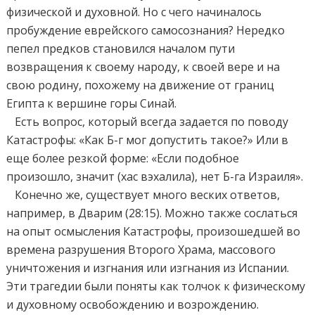
физической и духовной. Но с чего начиналось
пробуждение еврейского самосознания? Нередко
пепел предков становился началом пути
возвращения к своему народу, к своей вере и на
свою родину, похожему на движение от границ
Египта к вершине горы Синай.
Есть вопрос, который всегда задается по поводу
Катастрофы: «Как Б-г мог допустить такое?» Или в
еще более резкой форме: «Если подобное
произошло, значит (хас вэхалила), нет Б-га Израиля».
Конечно же, существует много веских ответов,
например, в Дварим (28:15). Можно также сослаться
на опыт осмысления Катастрофы, произошедшей во
времена разрушения Второго Храма, массового
уничтожения и изгнания или изгнания из Испании.
Эти трагедии были поняты как толчок к физическому
и духовному освобождению и возрождению.