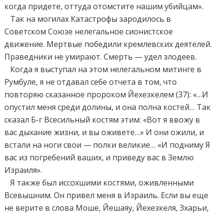
когда придете, оттуда отомстите нашим убийцам».
Так на могилах Катастрофы зародилось в
Советском Союзе нелегальное сионистское
движение. Мертвые победили кремлевских деятелей.
Праведники не умирают. Смерть — удел злодеев.
Когда я выступал на этом нелегальном митинге в
Румбуле, я не отдавал себе отчета в том, что
повторяю сказанное пророком Йехезкелем (37): «…И
опустил меня среди долины, и она полна костей… Так
сказал Б-г Всесильный костям этим: «Вот я ввожу в
вас дыхание жизни, и вы оживете…» И они ожили, и
встали на ноги свои — полки великие… «И подниму Я
вас из погребений ваших, и приведу вас в Землю
Израиля».
Я также был иссохшими костями, оживленными
Всевышним. Он привел меня в Израиль. Если вы еще
не верите в слова Моше, Йешаяу, Йехезкеля, Зхарьи,