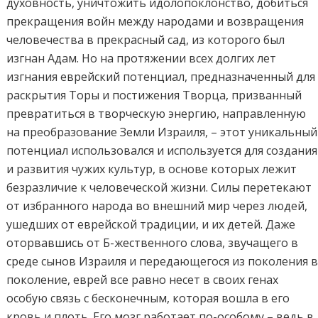
духовность, уничтожить идолопоклонство, добиться
прекращения войн между народами и возвращения
человечества в прекрасный сад, из которого был
изгнан Адам. Но на протяжении всех долгих лет
изгнания еврейский потенциал, предназначенный для
раскрытия Торы и постижения Творца, призванный
превратиться в творческую энергию, направленную
на преобразование Земли Израиля, – этот уникальный
потенциал использовался и используется для создания
и развития чужих культур, в основе которых лежит
безразличие к человеческой жизни. Силы перетекают
от избранного народа во внешний мир через людей,
ушедших от еврейской традиции, и их детей. Даже
оторвавшись от Б-жественного слова, звучащего в
среде сынов Израиля и передающегося из поколения 
поколение, еврей все равно несет в своих генах
особую связь с бесконечным, которая вошла в его
кровь и плоть. Его мозг работает по-особому – ведь в