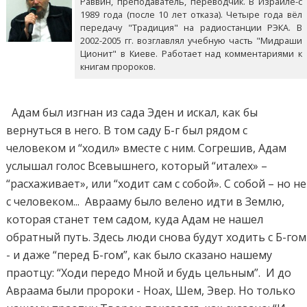
Раввин, преподаватель, переводчик. В Израиле-с
1989 года (после 10 лет отказа). Четыре года вёл
передачу "Традиция" на радиостанции РЭКА. В
2002-2005 гг. возглавлял учебную часть "Мидраши
Ционит" в Киеве. Работает над комментариями к
книгам пророков.
Адам был изгнан из сада Эден и искал, как бы
вернуться в него. В том саду Б-г был рядом с
человеком и “ходил» вместе с ним. Согрешив, Адам
услышал голос Всевышнего, который “италех» –
“расхаживает», или “ходит сам с собой». С собой – но не
с человеком... Аврааму было велено идти в Землю,
которая станет тем садом, куда Адам не нашел
обратный путь. Здесь люди снова будут ходить с Б-гом
- и даже “перед Б-гом”, как было сказано нашему
праотцу: “Ходи передо Мной и будь цельным”. И до
Авраама были пророки - Ноах, Шем, Эвер. Но только