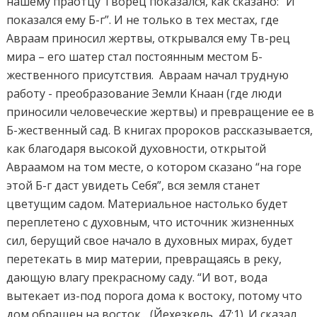
нашему праотцу Творец показался, как сказано: “И
показался ему Б-г”. И не только в тех местах, где
Авраам приносил жертвы, открывался ему Тв-рец
мира – его шатер стал постоянным местом Б-
жественного присутствия. Авраам начал трудную
работу - преобразование Земли Кнаан (где люди
приносили человеческие жертвы) и превращение ее в
Б-жественный сад. В книгах пророков рассказывается,
как благодаря высокой духовности, открытой
Авраамом на том месте, о котором сказано “на горе
этой Б-г даст увидеть Себя”, вся земля станет
цветущим садом. Материальное настолько будет
переплетено с духовным, что источник жизненных
сил, берущий свое начало в духовных мирах, будет
перетекать в мир материи, превращаясь в реку,
дающую влагу прекрасному саду. “И вот, вода
вытекает из-под порога дома к востоку, потому что
дом обращен на восток... (Йехезкель, 47:1). И сказал