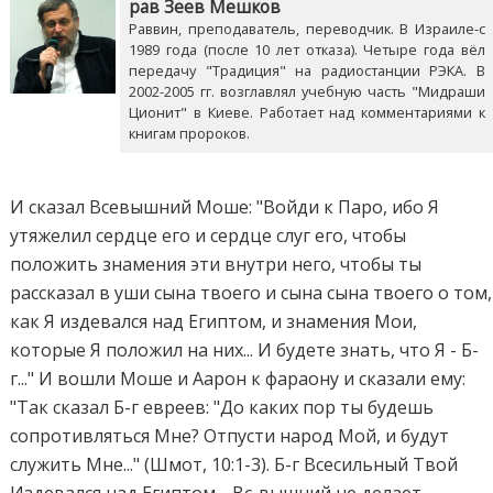
рав Зеев Мешков
Раввин, преподаватель, переводчик. В Израиле-с
1989 года (после 10 лет отказа). Четыре года вёл
передачу "Традиция" на радиостанции РЭКА. В
2002-2005 гг. возглавлял учебную часть "Мидраши
Ционит" в Киеве. Работает над комментариями к
книгам пророков.
И сказал Всевышний Моше: "Войди к Паро, ибо Я
утяжелил сердце его и сердце слуг его, чтобы
положить знамения эти внутри него, чтобы ты
рассказал в уши сына твоего и сына сына твоего о том,
как Я издевался над Египтом, и знамения Мои,
которые Я положил на них... И будете знать, что Я - Б-
г..." И вошли Моше и Аарон к фараону и сказали ему:
"Так сказал Б-г евреев: "До каких пор ты будешь
сопротивляться Мне? Отпусти народ Мой, и будут
служить Мне..." (Шмот, 10:1-3). Б-г Всесильный Твой
Издевался над Египтом… Вс-вышний не делает