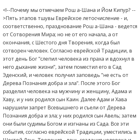
<!--Почему мы отмечаем Рош а-Шана и Йом Кипур? --
>Пять этапов тшувы Еврейское летосчисление - и,
соответственно, празднование Рош а-Шана - ведется
от Сотворения Мира; но не от его начала, а от
окончания, с Шестого дня Творения, когда был
сотворен человек. Согласно еврейской Традиции, в
этот день Бог "слепил человека из праха и вдохнул в
него дыхание жизни", затем поместил его в Сад
Эденский, и человек получил заповедь "не есть от
Дерева Познания добра и зла". После этого Бог
разделил человека на мужчину и женщину, Адама и
Хаву, и у них родился сын Каин. Далее Адам и Хава
нарушили запрет Всевышнего и съели от Дерева
Познания добра и зла; у них родился сын Авель; затем
они были судимы Богом и изгнаны из Сада. Все эти
события, согласно еврейской Традиции, уместились в