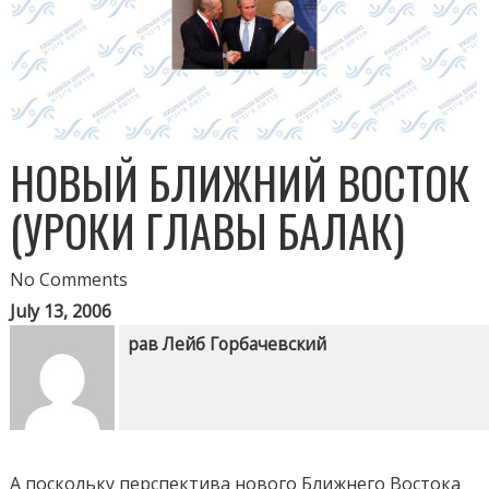
НОВЫЙ БЛИЖНИЙ ВОСТОК
(УРОКИ ГЛАВЫ БАЛАК)
No Comments
July 13, 2006
рав Лейб Горбачевский
А поскольку перспектива нового Ближнего Востока померкла уже почти как шесть лет тому назад, то многие уже могли про это понятие забыть. А вот этого-то, по моему убеждению, делать и не стоит. Но сначала напомним, о чем идёт речь. Впервые, наиболее полно, проект был изложен в книге нобелевского лауреата Ш. Переса в книге с одноименным названием (Издательство "Прогресс", Москва 1994). В ней ветеран израильской политики излагает своё видение процесса, который он начал по приходу к власти правительства Рабина, за что со временем и разделил с Арафатом Нобелевскую. Короче, говорит Перес, так жить нельзя. Войны ни к чему не приводят. Арабы Израиль победить не могут, особенно если учесть израильский ядерный потенциал. Израиль арабов тоже, учитывая их потенциал демографический. Так почему же не жить в мире и спокойствии? Что сулит всем небывалые экономические перспективы. И вообще соответствует тому, как, по мнению автора, должен выглядеть наступающий двадцать первый век. Однако книга Переса немного суховата, в ней нет настоящего полета фантазии. Соратники Ш. Переса по левому лагерю пошли намного дальше, нарисовав по-настоящему заманчивую картину будущей жизни. (Для того чтобы с ними познакомиться, нужно пролистать подшивки газеты "А-Арец"). По их мнению, для того, чтобы по-настоящему, до конца, решить ближневосточный конфликт, одних мирных договоров не достаточно. Нужно покончить с самой причиной конфликта: взаимной ненавистью. Поскольку вопрос ненависти евреев к арабам решить довольно просто, а счет небольших изменений в школьных программах, то главный вопрос - что делать с ненавистью арабов к нам, евреям. И тут школьными программами дело не поправить (да и потом менять придется их в 22 арабских странах, а по-хорошему, ещё и в странах ислама - вообще около миллиарда человек). Ну а почему, собственно, арабы нас ненавидят? Потому что мы чужие, вот почему. Значит, нужно стать своими. В наиболее радикальных сценариях так прямо и говорилось: мы должны воспринять арабскую культуру, стать органической частью Ближнего Востока. А что? Нам, евреям, космополитам безродным - к таким поворотам не привыкать. И не надо для этого ничего такого предпринимать. Откроем двери для торговли, бизнеса и туризма братьям-арабам (кстати, заодно перестанем называть их двоюродными - просто братья и всё). Далее пойдут смешанные браки. Немного придется модифицировать еврейский закон, чтобы бракам не мешал - и в этом у нас большой опыт. А дальше все пойдёт само. Да что там пойдет - поедет, полетит... Так вот, проект этот, я хочу сказать, не совсем новый. Был уже такой исторический прецедент. По правде сказать, прецедент, о котором я хочу рассказать, не единственный и не самый впечатляющий. Зато - первый. В предыдущей недельной главе Хукат начинается новый виток еврейской истории. Эпоха пустыни подходит к концу. Сорок лет полной изоляции от внешнего мира. Манна с неба, облака славы, Мишкан, Моше, Аарон, Мирьям. Все это стремительно подходит к концу. Начинается новая эпоха. Умирают Мирьям и Аарон. Моше получает окончательный приговор. Начинается и прояснение отношений с ближними и дальними соседями. В главе Хукат трижды пытаются народы хоть и древнего, но всё того же Ближнего Востока вырвать "инородное тело сионистского образования". Хотя бы остановить столь неумолимое продвижение Народа к Земле, ему заповеданной. Три войны - один и тот же результат. Об убитых не сообщается, амалекитяне, правда, взяли пленных - но потом были наголову разбиты. Та же участь постигла эморейцев и Ога, царя Башана. Блицкриг. Вся глава Балак посвящена той же теме выяснения отношений. Причем тут Тора использует прием, который в современной литературе называется "а в это время в лагере противника". И пред нами вместо привычных персонажей, вместо Моше, Аарона, глав колен, появляются Балак, Бильам и иже с ним, в смысле, конечно, его знаменитая ослица. И увидел Балак, сын Циппора, все, что сделал Исраэль Эмореям. И весьма боялся Моав народа сего, потому что тот был многочислен; и опротивела (жизнь) Моаву из-за сынов Исраэля. И сказал Моав старейшинам Мидьянским: теперь объест народ этот все, что вокруг нас, как поедает бык зелень полевую. А Балак, сын Циппора, был царем Моавитским в то время. И послал он послов к Бильаму, сыну Беора, в Птор, что у реки, в земле сынов народа его, чтобы позвать его, сказав: вот, народ вышел из Египта; уже покрыл он лик земли и живет он против меня. Итак, пойди, прошу, прокляни мне народ этот, ибо он сильнее меня: может, мне удастся, и мы его поразим, и прогоню я его из этой земли. Но мы не об этом. Мы о еврейском вопросе. Его зорко замечает Балак (не путать с Бараком) и выносит на повестку дня на конференции между Моавским и Мидьянским руководством. За такую прозорливость Балак удостаивается встать у руля Моавского царства в столь опасное время . Балак подходит к решению еврейского вопроса нестандартно. Впрочем, он, как и было сказано, был научен горьким опытом трех царей, которые действовали более традиционно. Вопрос, который остается после чтения этой увлекательной истории, в общем-то, предсказуем: ну и что из всей этой попытки получилось? Не спешите, не спешите говорить, что все написано, что ничего у врагов Израиля не получилось и не получится. Потому что с нами Бог и т.д. Не так всё просто. Во-первых, потому, что Всевышнему лично пришлось вмешаться, чтобы вместо проклятий Бильам сказал благословения. А чтобы не было сомнений в масштабе чуда, перед этим приводится история с ослицей. Она тоже хотела было сказать обычное "иа", а получилась человеческая речь. Так вот, когда Всевышнему приходится так глубоко вмешиваться в мироздание - это уже говорит о том, что вред, который Бильам мог причинить - очень серьёзный. Но, что самое-то главное: ведь хотя Бильам и сказал вместо проклятий благословения, но история, которая следует за этими благословениями, наводит на мысль, что где-то этот Бильам что-то нехорошее протащил. И оно сработало. Речь идет про историю, из-за которой мы весь рассказ про новый ближний восток и начали. И жил Исраэль в Шиттим, и начал народ блудодействовать с дочерьми Моава, И приглашали они народ к жертвам божеств своих; и ел народ, и поклонялся божествам их. И прилепился Исраэль к Баал-Пеору. И возгорелся гнев Господень на Исраэля. Там полегло двадцать четыре тысячи евреев. Вот как. Но что поражает в этой истории, что заставляет искать в ней подводные камни? Тот факт, что все это произошло ни с того ни с сего. Когда евреи делают золотого тельца - это можно понять: Моше задержался, одним страшно - ну и:. С разведчиками - тоже по-человечески можно понять: великаны, земля, поедающая своих сыновей - у страха глаза велики. Но здесь:Можно, конечно предположить, что произошедшее - издержки того процесса перехода от жизни в пустыни к нормальному естественному существованию. Но чтобы так вдруг, и в таких масштабах... Да и причем в таком случае тут идолопоклонство, какой-то мерзкий Баал-Пеор, к которому Исраэль <прилепился>? Понятно поэтому, почему комментаторы связывают произошедшее в Шиттим с якобы благословениями Бильама. Да, говорят они, Бильам, конечно, сказал то, что Всесильный вложил в его уста. Так ведь его же запугали - ангела с мечом на дороге поставили, и вообще видно, что Бильам с начальством (именно так он относится к Господу) не спорит. Сказал-то сказал, но что при этом подумал! Когда плохой человек, с плохими намерениями, обращает внимание на что-то хорошее - то этому хорошему может стать плохо. Бильам в своих благословениях много о чем говорит. Но давайте попробуем отметить, на что особенно он обращает внимание. Как хороши шатры твои, Яаков. Шатры ему понравились? О чем это он? Мудрецы говорят: об особой скромности и чистоте еврейского народа: шатры в лагере Израиля были расположены так, чтобы вход в один шатер не был напротив входа в другой. Чтобы что-нибудь нескромное случайно не увидеть. Так ведь именно по этой "статье" евреи в Шиттим и проходят: разврат. Похвалил! А где копьё Пинхаса находит самого главного развратника Зимри с его зазнобой? А в том же шатре, который так хвалил Бильам: И ПОШЕЛ ЗА ИЗРАИЛЬТЯНИНОМ В ШАТЕР, И ПРОНЗИЛ ИХ ОБОИХ, ИЗРАИЛЬТЯНИНА И ЖЕНЩИНУ ТУ, В ЧРЕВО ЕЕ. Но в благословениях Бильама есть ещё один запоминающийся момент: ВОТ, НАРОД ЭТОТ ОТДЕЛЬНО ЖИВЕТ И МЕЖДУ НАРОДАМИ НЕ ЧИСЛИТСЯ Именно изоляция евреев от других народов спасает их от растворения среди мира идолопоклонства, древнего или современного. Более того: именно изоляция евреев, отделенность их, позволяет евреям оказывать на народы мира своё позитивное воздействие. А что мы видим в Шиттим? Есть известный Мидраш, который описывает в подробностях, как развивались события. Для того, чтобы понять, на какой почве этот Мидраш вырастает, нужно задать ещё один вопрос по тексту: а откуда там, в еврейском лагере берутся эти самые моавитянки "с крепким телом"? <И приглашали народ к жертвам божеств своих> - последовали они совету Бильама, как сказано: <Ведь они по слову Бильама [искушали] сынов Израиля изменить Г-споду ради Пеора:> (<Бемидбар>, 31:16), - и построили шатры, и посадили в них блудниц, торговавших красивыми вещами. Старая [сидела снаружи] и должна была кликнуть молодую, которая находилась внутри. Когда евреи выходили пройтись по рынку, старая зазывала каждого: <Выбери себе товар по вкусу. Может быть, хочешь льняную одежду из Бейт-Шеана?> - и показывала ему. Старая назначала высокую цену [за товар], а молодая - низкую. Слово за слово - и говорит ему молодая блудница: <Чувствуй себя как дома, присядь, выбери себе, что хочешь>, - и кувшин с амонским вином перед ней. (А тогда еще не было у сынов Израиля запрета пить вино, изготовленное неевреями.) И выходит к нему молодая блудница, украшенная, источающая запах благовоний, и соблазняет его, говоря: <Почему мы вас любим, а вы нас ненавидите? Возьми себе это даром, ведь все мы потомки одного человека, Тераха, отца Авра_ама. Если не хотите вы кушанье, приготовленное из животного, принесенного нами в жертву, то вот те