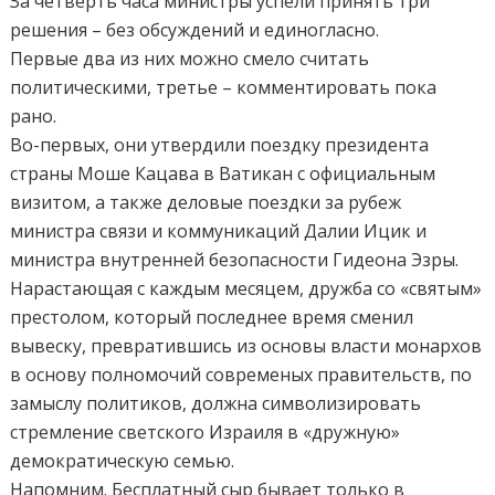
За четверть часа министры успели принять три
решения – без обсуждений и единогласно.
Первые два из них можно смело считать
политическими, третье – комментировать пока
рано.
Во-первых, они утвердили поездку президента
страны Моше Кацава в Ватикан с официальным
визитом, а также деловые поездки за рубеж
министра связи и коммуникаций Далии Ицик и
министра внутренней безопасности Гидеона Эзры.
Нарастающая с каждым месяцем, дружба со «святым»
престолом, который последнее время сменил
вывеску, превратившись из основы власти монархов
в основу полномочий современых правительств, по
замыслу политиков, должна символизировать
стремление светского Израиля в «дружную»
демократическую семью.
Напомним. Бесплатный сыр бывает только в