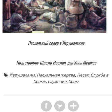
Пасхальный седер в Йерушалаиме
Подготовили: Шломо Нееман, рав Зеев Мешков
Йерушалаим
,
Пасхальная жертва
,
Песах
,
Служба в
Храме
,
служение
,
Храм