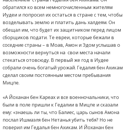
обратился ко всем немногочисленным жителям
Иудеи и попросил их остаться в стране с тем, чтобы
возделывать землю и платить дань халдеям. Он
обещал им, что будет их защитником перед лицом
сборщиков подати. Те евреи, которые бежали в
соседние страны – в Моав, Амон и Эдом услышав о
возможности вернуться на
свои места начали
стекаться отовсюду. В первый же год в Иудее
собрали очень богатый урожай. Гедалия бен Ахикам
сделал своим постоянным местом пребывания
Мицпе.
«А Йоханан бен Кареах и все военночальники, что
были в поле пришли к Гедалии в Мицпе и сказали
ему: «знаешь ли ты, что Балиес, царь сынов Амона
послал Ишмаэля бен Нетанья убить тебя? Но не
поверил им Гедалья бен Ахикам. И Йоханан бен