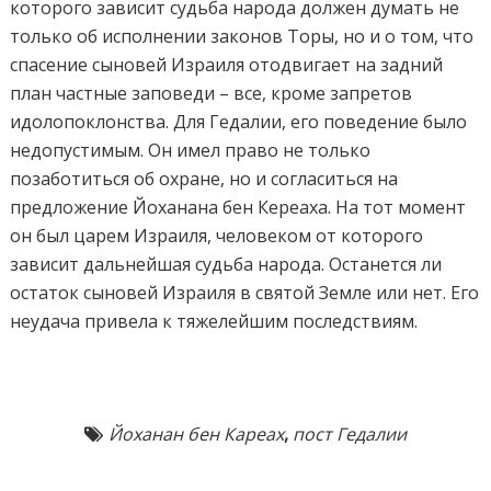
которого зависит судьба народа должен думать не
только об исполнении законов Торы, но и о том, что
спасение сыновей Израиля отодвигает на задний
план частные заповеди – все, кроме запретов
идолопоклонства. Для Гедалии, его поведение было
недопустимым. Он имел право не только
позаботиться об охране, но и согласиться на
предложение Йоханана бен Кереах
a
. На тот момент
он был царем Израиля, человеком от которого
зависит дальнейшая судьба народа. Останется ли
остаток сыновей Израиля в святой Земле или нет. Его
неудача привела к тяжелейшим последствиям.
Йоханан бен Кареах
,
пост Гедалии