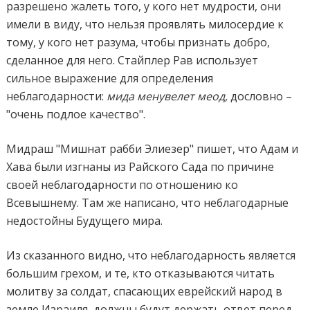
разрешено жалеть того, у кого нет мудрости, они
имели в виду, что нельзя проявлять милосердие к
тому, у кого нет разума, чтобы признать добро,
сделанное для него. Стайплер Рав использует
сильное выражение для определения
неблагодарности:
мида менувелет меод,
дословно –
"очень подлое качество".
Мидраш "Мишнат рабби Элиезер" пишет, что Адам и
Хава были изгнаны из Райского Сада по причине
своей неблагодарности по отношению ко
Всевышнему. Там же написано, что неблагодарные
недостойны Будущего мира.
Из сказанного видно, что неблагодарность является
большим грехом, и те, кто отказываются читать
молитву за солдат, спасающих еврейский народ в
земле Израиля, должны будут держать ответ перед