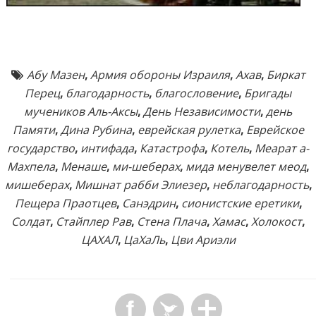
Абу Мазен
,
Армия обороны Израиля
,
Ахав
,
Биркат
Перец
,
благодарность
,
благословение
,
Бригады
мучеников Аль-Аксы
,
День Независимости
,
день
Памяти
,
Дина Рубина
,
еврейская рулетка
,
Еврейское
государство
,
интифада
,
Катастрофа
,
Котель
,
Меарат а-
Махпела
,
Менаше
,
ми-шеберах
,
мида менувелет меод
,
мишеберах
,
Мишнат рабби Элиезер
,
неблагодарность
,
Пещера Праотцев
,
Санэдрин
,
сионистские еретики
,
Солдат
,
Стайплер Рав
,
Стена Плача
,
Хамас
,
Холокост
,
ЦАХАЛ
,
ЦаХаЛь
,
Цви Ариэли