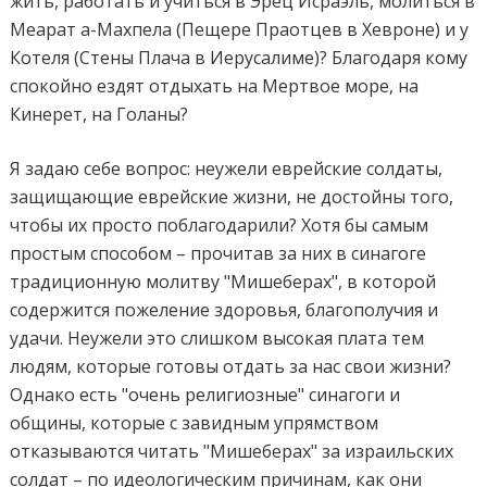
жить, работать и учиться в Эрец Исраэль, молиться в
Меарат а-Махпела (Пещере Праотцев в Хевроне) и у
Котеля (Стены Плача в Иерусалиме)? Благодаря кому
спокойно ездят отдыхать на Мертвое море, на
Кинерет, на Голаны?
Я задаю себе вопрос: неужели еврейские солдаты,
защищающие еврейские жизни, не достойны того,
чтобы их просто поблагодарили? Хотя бы самым
простым способом – прочитав за них в синагоге
традиционную молитву "Мишеберах", в которой
содержится пожеление здоровья, благополучия и
удачи. Неужели это слишком высокая плата тем
людям, которые готовы отдать за нас свои жизни?
Однако есть "очень религиозные" синагоги и
общины, которые с завидным упрямством
отказываются читать "Мишеберах" за израильских
солдат – по идеологическим причинам, как они