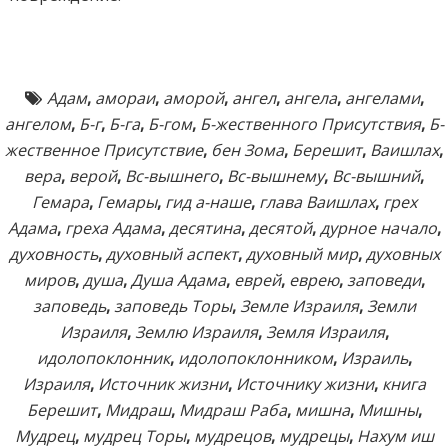
Адам
,
амораи
,
аморой
,
ангел
,
ангела
,
ангелами
,
ангелом
,
Б-г
,
Б-га
,
Б-гом
,
Б-жественного Присутствия
,
Б-
жественное Присутствие
,
бен Зома
,
Берешит
,
Ваишлах
,
вера
,
верой
,
Вс-вышнего
,
Вс-вышнему
,
Вс-вышний
,
Гемара
,
Гемары
,
гид а-наше
,
глава Ваишлах
,
грех
Адама
,
греха Адама
,
десятина
,
десятой
,
дурное начало
,
духовность
,
духовный аспект
,
духовный мир
,
духовных
миров
,
душа
,
Душа Адама
,
еврей
,
еврею
,
заповеди
,
заповедь
,
заповедь Торы
,
Земле Израиля
,
Земли
Израиля
,
Землю Израиля
,
Земля Израиля
,
идолопоклонник
,
идолопоклонником
,
Израиль
,
Израиля
,
Источник жизни
,
Источнику жизни
,
книга
Берешит
,
Мидраш
,
Мидраш Раба
,
мишна
,
Мишны
,
Мудрец
,
мудрец Торы
,
мудрецов
,
мудрецы
,
Нахум иш