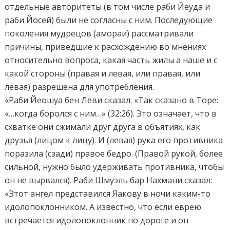
отдельные авторитеты (в том числе раби Йеуда и
раби Йосей) были не согласны с ним. Последующие
поколения мудрецов (амораи) рассматривали
причины, приведшие к расхождению во мнениях
относительно вопроса, какая часть жилы а наше и с
какой стороны (правая и левая, или правая, или
левая) разрешена для употребления.
«Раби Йеошуа бен Леви сказал: «Так сказано в Торе:
«…когда боролся с ним…» (32:26). Это означает, что в
схватке они сжимали друг друга в объятиях, как
друзья (лицом к лицу). И (левая) рука его противника
поразила (сзади) правое бедро. (Правой рукой, более
сильной, нужно было удерживать противника, чтобы
он не вырвался). Раби Шмуэль бар Нахмани сказал:
«Этот ангел представился Яакову в ночи каким-то
идолопоклонником. А известно, что если еврею
встречается идолопоклонник по дороге и он