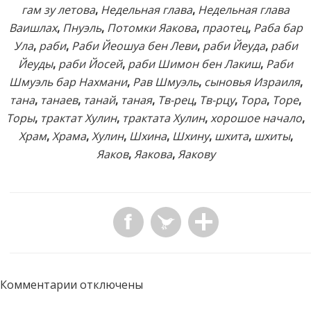
гам зу летова
,
Недельная глава
,
Недельная глава
Ваишлах
,
Пнуэль
,
Потомки Яакова
,
праотец
,
Раба бар
Ула
,
раби
,
Раби Йеошуа бен Леви
,
раби Йеуда
,
раби
Йеуды
,
раби Йосей
,
раби Шимон бен Лакиш
,
Раби
Шмуэль бар Нахмани
,
Рав Шмуэль
,
сыновья Израиля
,
тана
,
танаев
,
танай
,
таная
,
Тв-рец
,
Тв-рцу
,
Тора
,
Торе
,
Торы
,
трактат Хулин
,
трактата Хулин
,
хорошое начало
,
Храм
,
Храма
,
Хулин
,
Шхина
,
Шхину
,
шхита
,
шхиты
,
Яаков
,
Яакова
,
Яакову
Комментарии отключены