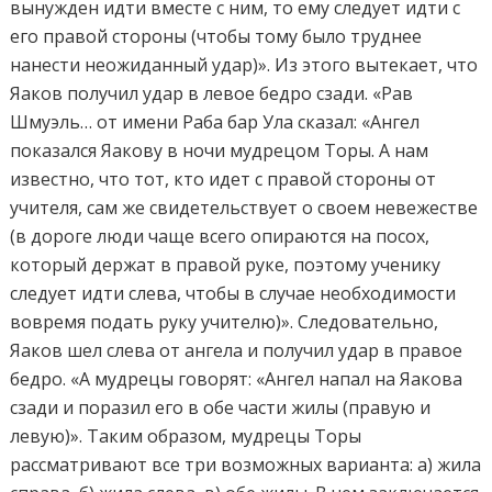
вынужден идти вместе с ним, то ему следует идти с
его правой стороны (чтобы тому было труднее
нанести неожиданный удар)». Из этого вытекает, что
Яаков получил удар в левое бедро сзади. «Рав
Шмуэль… от имени Раба бар Ула сказал: «Ангел
показался Яакову в ночи мудрецом Торы. А нам
известно, что тот, кто идет с правой стороны от
учителя, сам же свидетельствует о своем невежестве
(в дороге люди чаще всего опираются на посох,
который держат в правой руке, поэтому ученику
следует идти слева, чтобы в случае необходимости
вовремя подать руку учителю)». Следовательно,
Яаков шел слева от ангела и получил удар в правое
бедро. «А мудрецы говорят: «Ангел напал на Яакова
сзади и поразил его в обе части жилы (правую и
левую)». Таким образом, мудрецы Торы
рассматривают все три возможных варианта: а) жила