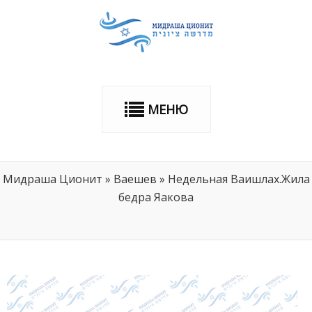
МЕНЮ
Мидраша Ционит
»
Ваешев
»
Недельная Ваишлах.Жила
бедра Яакова