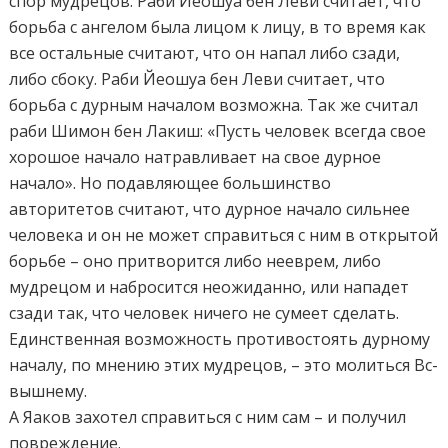
спор мудрецов. Раби Йеошуа бен Леви считает, что
борьба с ангелом была лицом к лицу, в то время как
все остальные считают, что он напал либо сзади,
либо сбоку. Раби Йеошуа бен Леви считает, что
борьба с дурным началом возможна. Так же считал
раби Шимон бен Лакиш: «Пусть человек всегда свое
хорошое начало натравливает на свое дурное
начало». Но подавляющее большинство
авторитетов считают, что дурное начало сильнее
человека и он не может справиться с ним в открытой
борьбе – оно притворится либо нееврем, либо
мудрецом и набросится неожиданно, или нападет
сзади так, что человек ничего не сумеет сделать.
Единственная возможность противостоять дурному
началу, по мнению этих мудрецов, – это молиться Вс-
вышнему.
А Яаков захотел справиться с ним сам – и получил
повреждение.