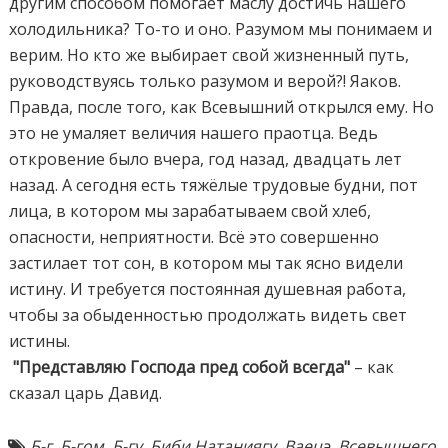
другим способом помогает маслу достичь нашего
холодильника? То-то и оно. Разумом мы понимаем и
верим. Но кто же выбирает свой жизненный путь,
руководствуясь только разумом и верой?! Яаков.
Правда, после того, как Всевышний открылся ему. Но
это не умаляет величия нашего праотца. Ведь
откровение было вчера, год назад, двадцать лет
назад. А сегодня есть тяжёлые трудовые будни, пот
лица, в котором мы зарабатываем свой хлеб,
опасности, неприятности. Всё это совершенно
застилает тот сон, в котором мы так ясно видели
истину. И требуется постоянная душевная работа,
чтобы за обыденностью продолжать видеть свет
истины.
"Представляю Господа пред собой всегда"
– как
сказал царь Давид.
Б-г
,
Б-гом
,
Б-гу
,
Биби Натаниягу
,
Ваецэ
,
Всевышнего
,