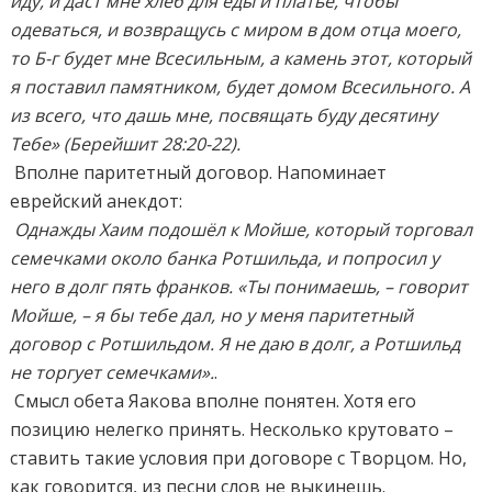
иду, и даст мне хлеб для еды и платье, чтобы
одеваться, и возвращусь с миром в дом отца моего,
то Б-г будет мне Всесильным, а камень этот, который
я поставил памятником, будет домом Всесильного. А
из всего, что дашь мне, посвящать буду десятину
Тебе» (Берейшит 28:20-22).
Вполне паритетный договор. Напоминает
еврейский анекдот:
Однажды Хаим подошёл к Мойше, который торговал
семечками около банка Ротшильда, и попросил у
него в долг пять франков. «Ты понимаешь, – говорит
Мойше, – я бы тебе дал, но у меня паритетный
договор с Ротшильдом. Я не даю в долг, а Ротшильд
не торгует семечками».
.
Смысл обета Яакова вполне понятен. Хотя его
позицию нелегко принять. Несколько крутовато –
ставить такие условия при договоре с Творцом. Но,
как говорится, из песни слов не выкинешь.