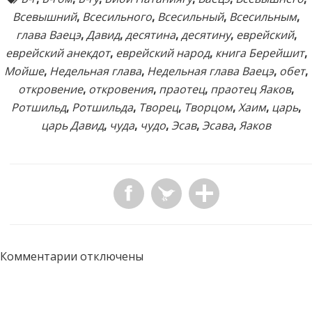
Всевышний
,
Всесильного
,
Всесильный
,
Всесильным
,
глава Ваецэ
,
Давид
,
десятина
,
десятину
,
еврейский
,
еврейский анекдот
,
еврейский народ
,
книга Берейшит
,
Мойше
,
Недельная глава
,
Недельная глава Ваецэ
,
обет
,
откровение
,
откровения
,
праотец
,
праотец Яаков
,
Ротшильд
,
Ротшильда
,
Творец
,
Творцом
,
Хаим
,
царь
,
царь Давид
,
чуда
,
чудо
,
Эсав
,
Эсава
,
Яаков
Комментарии отключены