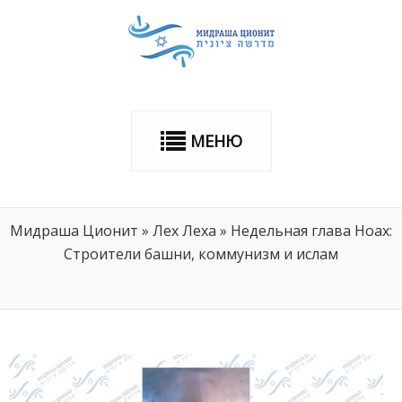
МЕНЮ
Мидраша Ционит
»
Лех Леха
»
Недельная глава Ноах:
Строители башни, коммунизм и ислам