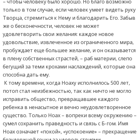
– чтобы человеку было хорошо. Но благо возможно
только в том случае, если человек умеет видеть руку
Творца, стремиться к Нему и благодарить Его. Забыв
же о бесконечности, человек не может
удовлетворить свои желания: каждое новое
удовольствие, извлеченное из ограниченного мира,
пробуждает еще большее желание, и он оказывается
в плену собственных страстей, – раб материи, слепо
бегущий за теми крохами наслаждений, которые она
способна дать ему.
К тому времени, когда Ноаху исполнилось 500 лет,
потоп стал неизбежностью, так как ничто не могло
исправить общество, превращавшее каждого
ребенка в ненасытное и вечно неудовлетворенное
существо. Только Ноах – вопреки всему окружению –
сумел сохранить праведность и связь с Б-гом. Имя
Ноах означает «покой», «успокоение» – прекращение
безудержной гонки за удовольствиями,