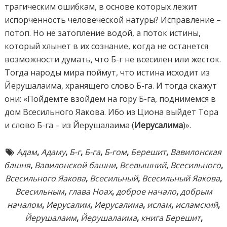
трагическим ошибкам, в основе которых лежит
испорченность человеческой натуры? Исправление –
потоп. Но не затопление водой, а поток истины,
который хлынет в их сознание, когда не останется
возможности думать, что Б-г не всесилен или жесток.
Тогда народы мира поймут, что истина исходит из
Йерушалаима, хранящего слово Б-га. И тогда скажут
они: «Пойдемте взойдем на гору Б-га, поднимемся в
дом Всесильного Яакова. Ибо из Циона выйдет Тора
и слово Б-га – из Йерушалаима (
Иерусалима
)».
Адам
,
Адаму
,
Б-г
,
Б-га
,
Б-гом
,
Берешит
,
Вавилонская
башня
,
Вавилонской башни
,
Всевышний
,
Всесильного
,
Всесильного Яакова
,
Всесильный
,
Всесильный Яакова
,
Всесильным
,
глава Ноах
,
доброе начало
,
добрым
началом
,
Иерусалим
,
Иерусалима
,
ислам
,
исламский
,
Йерушалаим
,
Йерушалаима
,
книга Берешит
,