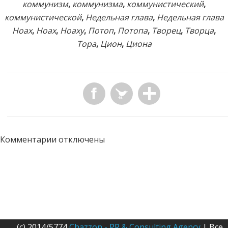
коммунизм
,
коммунизма
,
коммунистический
,
коммунистической
,
Недельная глава
,
Недельная глава
Ноах
,
Ноах
,
Ноаху
,
Потоп
,
Потопа
,
Творец
,
Творца
,
Тора
,
Цион
,
Циона
Комментарии отключены
(c) 2014/5774
Chazzon - PR & Consulting Agency
| Все