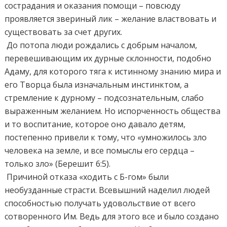
сострадания и оказания помощи – повсюду
проявляется звериный лик – желание властвовать и
существовать за счет других.
До потопа люди рождались с добрым началом,
перевешивающим их дурные склонности, подобно
Адаму, для которого тяга к истинному знанию мира и
его Творца была изначальным инстинктом, а
стремление к дурному – подсознательным, слабо
выраженным желанием. Но испорченность общества
и то воспитание, которое оно давало детям,
постепенно привели к тому, что «умножилось зло
человека на земле, и все помыслы его сердца –
только зло» (Берешит 6:5).
Причиной отказа «ходить с Б-гом» были
необузданные страсти. Всевышний наделил людей
способностью получать удовольствие от всего
сотворенного Им. Ведь для этого все и было создано