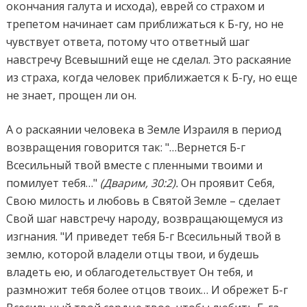
окончания галута и исхода), еврей со страхом и
трепетом начинает сам приближаться к Б-гу, но не
чувствует ответа, потому что ответный шаг
навстречу Всевышний еще не сделал. Это раскаяние
из страха, когда человек приближается к Б-гу, но еще
не знает, прощен ли он.
А о раскаянии человека в Земле Израиля в период
возвращения говорится так: "…Вернется Б-г
Всесильный твой вместе с пленными твоими и
помилует тебя…"
(Дварим, 30:2).
Он проявит Себя,
Свою милость и любовь в Святой Земле – сделает
Свой шаг навстречу народу, возвращающемуся из
изгнания. "И приведет тебя Б-г Всесильный твой в
землю, которой владели отцы твои, и будешь
владеть ею, и облагодетельствует Он тебя, и
размножит тебя более отцов твоих… И обрежет Б-г