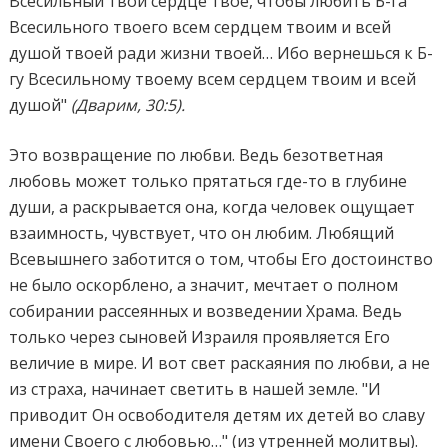
Всесильный твой сердце твое, чтобы любить Б-га
Всесильного твоего всем сердцем твоим и всей
душой твоей ради жизни твоей… Ибо вернешься к Б-
гу Всесильному твоему всем сердцем твоим и всей
душой"
(Дварим, 30:5).
Это возвращение по любви. Ведь безответная
любовь может только прятаться где-то в глубине
души, а раскрывается она, когда человек ощущает
взаимность, чувствует, что он любим. Любящий
Всевышнего заботится о том, чтобы Его достоинство
не было оскорблено, а значит, мечтает о полном
собирании рассеянных и возведении Храма. Ведь
только через сыновей Израиля проявляется Его
величие в мире. И вот свет раскаяния по любви, а не
из страха, начинает светить в нашей земле. "И
приводит Он освободителя детям их детей во славу
имени Своего с любовью…" (из утренней молитвы).