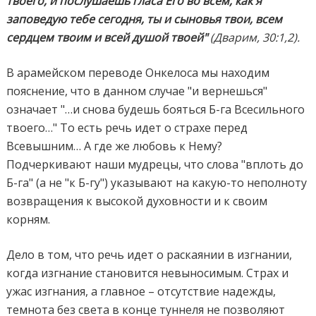
твоего, и послушаешь гласа Его во всем, как я
заповедую тебе сегодня, ты и сыновья твои, всем
сердцем твоим и всей душой твоей"
(Дварим, 30:1,2).
В арамейском переводе Онкелоса мы находим
пояснение, что в данном случае "и вернешься"
означает "…и снова будешь бояться Б-га Всесильного
твоего…" То есть речь идет о страхе перед
Всевышним… А где же любовь к Нему?
Подчеркивают наши мудрецы, что слова "вплоть до
Б-га" (а не "к Б-гу") указывают на какую-то неполноту
возвращения к высокой духовности и к своим
корням.
Дело в том, что речь идет о раскаянии в изгнании,
когда изгнание становится невыносимым. Страх и
ужас изгнания, а главное – отсутствие надежды,
темнота без света в конце туннеля не позволяют