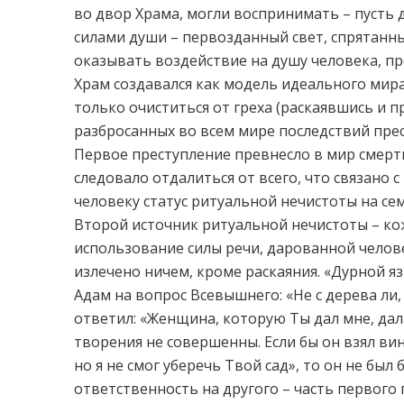
во двор Храма, могли воспринимать – пусть 
силами души – первозданный свет, спрятанны
оказывать воздействие на душу человека, 
Храм создавался как модель идеального мира
только очиститься от греха (раскаявшись и п
разбросанных во всем мире последствий прес
Первое преступление превнесло в мир смерть
следовало отдалиться от всего, что связано 
человеку статус ритуальной нечистоты на се
Второй источник ритуальной нечистоты – ко
использование силы речи, дарованной челове
излечено ничем, кроме раскаяния. «Дурной я
Адам на вопрос Всевышнего: «Не с дерева ли, о
ответил: «Женщина, которую Ты дал мне, дала 
творения не совершенны. Если бы он взял вину
но я не смог уберечь Твой сад», то он не был
ответственность на другого – часть первого 