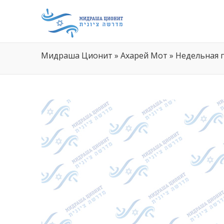
Мидраша Ционит
»
Ахарей Мот
»
Недельная 