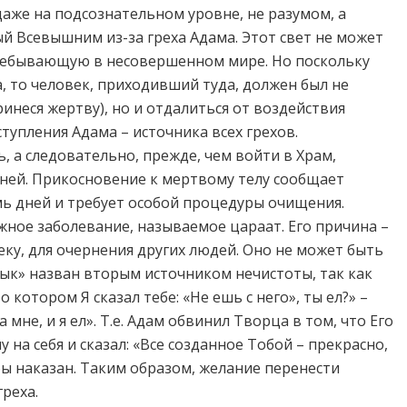
даже на подсознательном уровне, не разумом, а
й Всевышним из-за греха Адама. Этот свет не может
пребывающую в несовершенном мире. Но поскольку
, то человек, приходивший туда, должен был не
ринеся жертву), но и отдалиться от воздействия
тупления Адама – источника всех грехов.
, а следовательно, прежде, чем войти в Храм,
с ней. Прикосновение к мертвому телу сообщает
мь дней и требует особой процедуры очищения.
жное заболевание, называемое цараат. Его причина –
ку, для очернения других людей. Оно не может быть
зык» назван вторым источником нечистоты, так как
 котором Я сказал тебе: «Не ешь с него», ты ел?» –
мне, и я ел». Т.е. Адам обвинил Творца в том, что Его
 на себя и сказал: «Все созданное Тобой – прекрасно,
 бы наказан. Таким образом, желание перенести
греха.