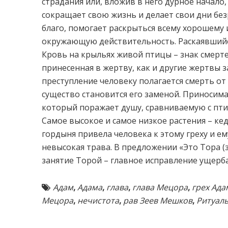
страдания или, вложив в него дурное начало
сокращает свою жизнь и делает свои дни безр
благо, помогает раскрыться всему хорошему
окружающую действительность. Раскаявшийс
Кровь на крыльях живой птицы – знак смерте
принесенная в жертву, как и другие жертвы з
преступление человеку полагается смерть от
существо становится его заменой. Приносима
который поражает душу, сравниваемую с пти
Самое высокое и самое низкое растения – кед
гордыня привела человека к этому греху и е
невысокая трава. В предложении «Это Тора (з
занятие Торой – главное исправление ущерба
Адам
,
Адама
,
глава
,
глава Мецора
,
грех Ада
Мецора
,
нечистота
,
рав Зеев Мешков
,
Ритуаль