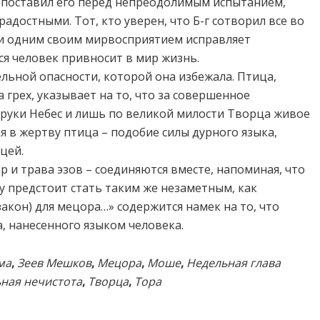
, поставил его перед непреодолимым испытанием,
адостными. Тот, кто уверен, что Б-г сотворил все во
 и одним своим мирвосприятием исправляет
я человек привносит в мир жизнь.
льной опасности, которой она избежала. Птица,
а грех, указывает на то, что за совершенное
 руки Небес и лишь по великой милости Творца живое
я в жертву птица – подобие силы дурного языка,
цей.
р и трава эзов – соединяются вместе, напоминая, что
му предстоит стать таким же незаметным, как
акон) для мецора…» содержится намек на то, что
, нанесенного языком человека.
ма
,
Зеев Мешков
,
Мецора
,
Моше
,
Недельная глава
ная нечистота
,
Творца
,
Тора