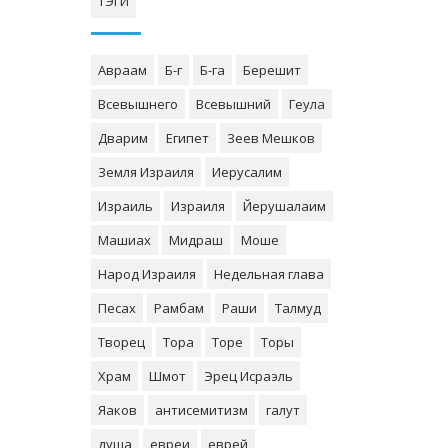
ТЭГИ
Авраам
Б-г
Б-га
Берешит
Всевышнего
Всевышний
Геула
Дварим
Египет
Зеев Мешков
Земля Израиля
Иерусалим
Израиль
Израиля
Йерушалаим
Машиах
Мидраш
Моше
Народ Израиля
Недельная глава
Песах
Рамбам
Раши
Талмуд
Творец
Тора
Торе
Торы
Храм
Шмот
Эрец Исраэль
Яаков
антисемитизм
галут
душа
евреи
еврей