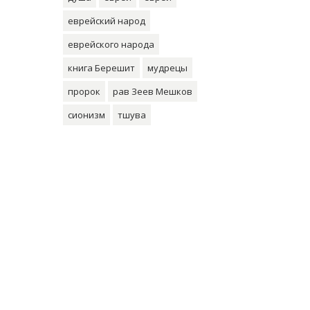
еврейский народ
еврейского народа
книга Берешит
мудрецы
пророк
рав Зеев Мешков
сионизм
тшува