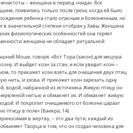
нечистоты – женщина в период «нида». Все
ине, появились только после греха, когда ей было
 рождение ребенка стало опасным и болезненным, но
л в значительной степени отобран у Хавы. Женщина
 своих физиологических особенностей она теряет
еменности женщина не обладает ритуальной
ышний Моше, говоря: «Вот Тора (закон) для мецора.
оэну. И выйдет коэн за стан, и если увидит коэн –
ьном, то прикажет коэн взять для очищения двух птиц
ую нить, и эзова. И прикажет коэн зарезать одну
й, водой, набранной из источника. Живую птицу он
с червленой нитью и обмакнет их. И обмакнет живую
водой. И покропит очищаемого от болезни цараат
ю птицу в поле» (Ваикра, 14).
приносимая в жертву, – это два пути, каждый из
 обвиняет Творца в том, что он создал человека для