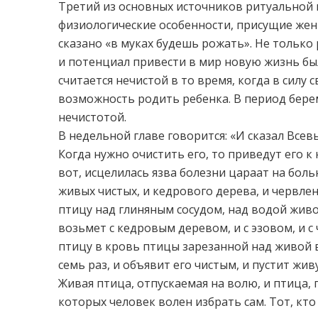
Третий из основных источников ритуальной 
физиологические особенности, присущие женщ
сказано «в муках будешь рожать». Не только
и потенциал привести в мир новую жизнь бы
считается нечистой в то время, когда в силу
возможность родить ребенка. В период бер
нечистотой.
В недельной главе говорится: «И сказал Всев
Когда нужно очистить его, то приведут его к к
вот, исцелилась язва болезни цараат на бол
живых чистых, и кедрового дерева, и червлен
птицу над глиняным сосудом, над водой живо
возьмет с кедровым деревом, и с эзовом, и 
птицу в кровь птицы зарезанной над живой 
семь раз, и объявит его чистым, и пустит живу
Живая птица, отпускаемая на волю, и птица, 
которых человек волен избрать сам. Тот, кто