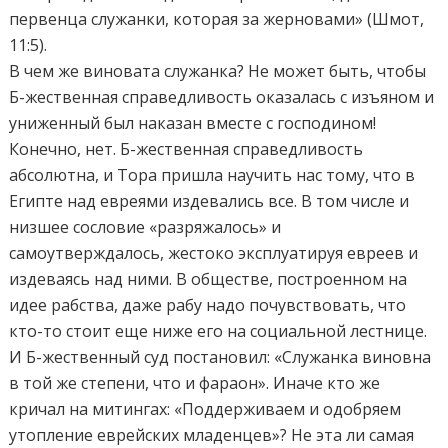
первенца служанки, которая за жерновами» (Шмот,
11:5).
В чем же виновата служанка? Не может быть, чтобы
Б-жественная справедливость оказалась с изъяном и
униженный был наказан вместе с господином!
Конечно, нет. Б-жественная справедливость
абсолютна, и Тора пришла научить нас тому, что в
Египте над евреями издевались все. В том числе и
низшее сословие «разряжалось» и
самоутверждалось, жестоко эксплуатируя евреев и
издеваясь над ними. В обществе, построенном на
идее рабства, даже рабу надо почувствовать, что
кто-то стоит еще ниже его на социальной лестнице.
И Б-жественный суд постановил: «Служанка виновна
в той же степени, что и фараон». Иначе кто же
кричал на митингах: «Поддерживаем и одобряем
утопление еврейских младенцев»? Не эта ли самая