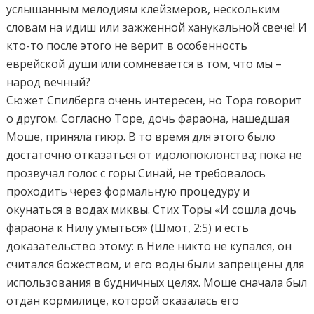
услышанным мелодиям клейзмеров, нескольким
словам на идиш или зажженной ханукальной свече! И
кто-то после этого не верит в особенность
еврейской души или сомневается в том, что мы –
народ вечный?
Сюжет Спилберга очень интересен, но Тора говорит
о другом. Согласно Торе, дочь фараона, нашедшая
Моше, приняла гиюр. В то время для этого было
достаточно отказаться от идолопоклонства; пока не
прозвучал голос с горы Синай, не требовалось
проходить через формальную процедуру и
окунаться в водах миквы. Стих Торы «И сошла дочь
фараона к Нилу умыться» (Шмот, 2:5) и есть
доказательство этому: в Ниле никто не купался, он
считался божеством, и его воды были запрещены для
использования в будничных целях. Моше сначала был
отдан кормилице, которой оказалась его