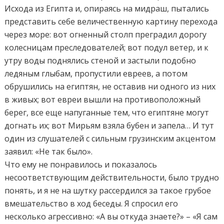
Исхода из Египта и, опираясь на мидраш, пытались
представить себе величественную картину перехода
через море: вот огненный столп преградил дорогу
колесницам преследователей; вот подул ветер, и к
утру воды поднялись стеной и застыли подобно
ледяным глыбам, пропустили евреев, а потом
обрушились на египтян, не оставив ни одного из них
в живых; вот евреи вышли на противоположный
берег, все еще напуганные тем, что египтяне могут
догнать их; вот Мирьям взяла бубен и запела… И тут
один из слушателей с сильным грузинским акцентом
заявил: «Не так было».
Что ему не понравилось и показалось
несоответствующим действительности, было трудно
понять, и я не на шутку рассердился за такое грубое
вмешательство в ход беседы. Я спросил его
несколько агрессивно: «А вы откуда знаете?» – «Я сам