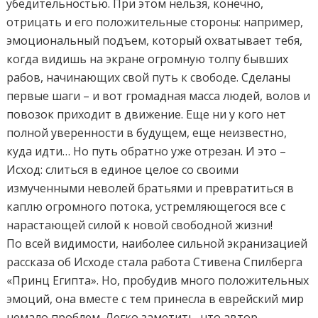
убедительностью. При этом нельзя, конечно,
отрицать и его положительные стороны: например,
эмоциональный подъем, который охватывает тебя,
когда видишь на экране огромную толпу бывших
рабов, начинающих свой путь к свободе. Сделаны
первые шаги – и вот громадная масса людей, волов и
повозок приходит в движение. Еще ни у кого нет
полной уверенности в будущем, еще неизвестно,
куда идти… Но путь обратно уже отрезан. И это –
Исход: слиться в единое целое со своими
измученными неволей братьями и превратиться в
каплю огромного потока, устремляющегося все с
нарастающей силой к новой свободной жизни!
По всей видимости, наиболее сильной экранизацией
рассказа об Исходе стала работа Стивена Спилберга
«Принц Египта». Но, пробудив много положительных
эмоций, она вместе с тем принесла в еврейский мир
немало проблем. Легко заметить, что автор