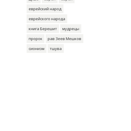
еврейский народ
еврейского народа
книга Берешит
мудрецы
пророк
рав Зеев Мешков
сионизм
тшува