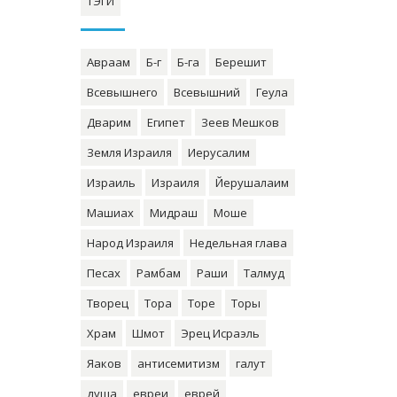
ТЭГИ
Авраам
Б-г
Б-га
Берешит
Всевышнего
Всевышний
Геула
Дварим
Египет
Зеев Мешков
Земля Израиля
Иерусалим
Израиль
Израиля
Йерушалаим
Машиах
Мидраш
Моше
Народ Израиля
Недельная глава
Песах
Рамбам
Раши
Талмуд
Творец
Тора
Торе
Торы
Храм
Шмот
Эрец Исраэль
Яаков
антисемитизм
галут
душа
евреи
еврей