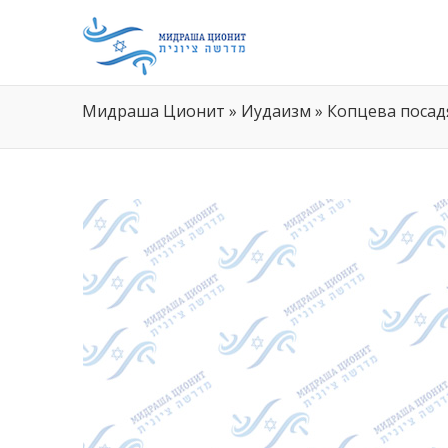
Мидраша Ционит
»
Иудаизм
»
Копцева посадя